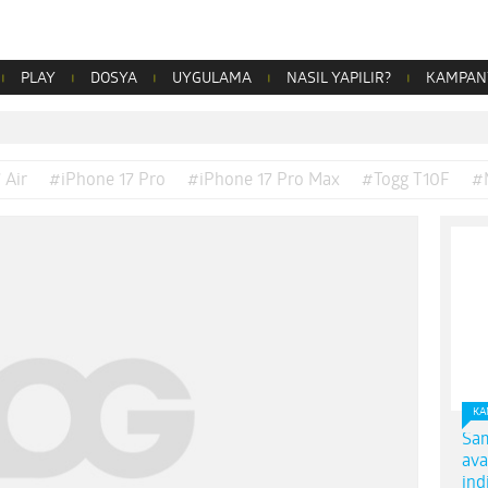
PLAY
DOSYA
UYGULAMA
NASIL YAPILIR?
KAMPAN
 Air
#iPhone 17 Pro
#iPhone 17 Pro Max
#Togg T10F
#
KA
Sam
ava
ind