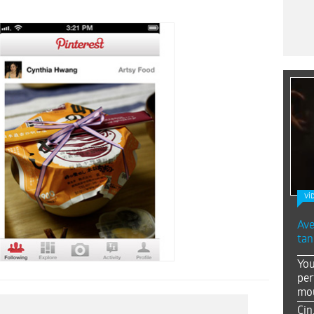
Vİ
Ave
tan
You
per
mou
Çin