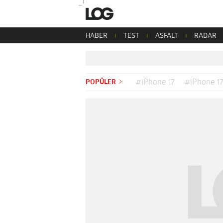
HABER
TEST
ASFALT
RADAR
POPÜLER
#iPhone 17
#iPhone 17