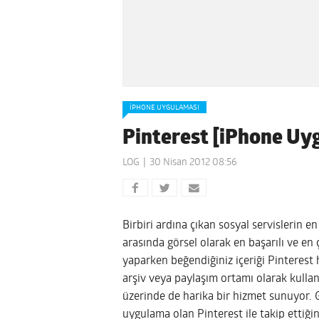
IPHONE UYGULAMASI
Pinterest [iPhone Uy
LOG
30 Nisan 2012 08:56
Birbiri ardına çıkan sosyal servislerin e
arasında görsel olarak en başarılı ve en 
yaparken beğendiğiniz içeriği Pinterest 
arşiv veya paylaşım ortamı olarak kulla
üzerinde de harika bir hizmet sunuyor. G
uygulama olan Pinterest ile takip ettiğini