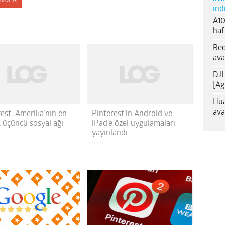
NDER
ind
A10
haf
Red
ava
DJI
[Ağ
Hua
ava
rest, Amerika’nın en
Pinterest’in Android ve
 üçüncü sosyal ağı
iPad’e özel uygulamaları
yayınlandı