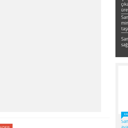
çık
üre
Sa
mim
taş
Sam
sağ
KA
Sam
ava