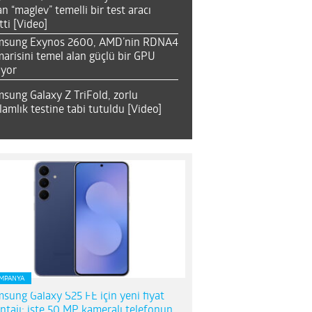
an “maglev” temelli bir test aracı
tti [Video]
msung Exynos 2600, AMD’nin RDNA4
arisini temel alan güçlü bir GPU
ıyor
sung Galaxy Z TriFold, zorlu
lamlık testine tabi tutuldu [Video]
MPANYA
sung Galaxy S25 FE için yeni fiyat
ntajı; işte 50 MP kameralı telefonun