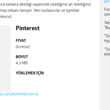
yol
ıca kamera desteği sayesinde istediğiniz an istediğiniz
For
ma imkanı tanıyor. Yeni kullanıcılar ve içerikler
ism
mevcut.
Tek
Pinterest
“Bu
“Tü
FİYAT
Hyu
Ücretsiz*
“Tü
ele
BOYUT
4,3 MB
YÜKLEMEK İÇİN
rest/id429047995?mt=8