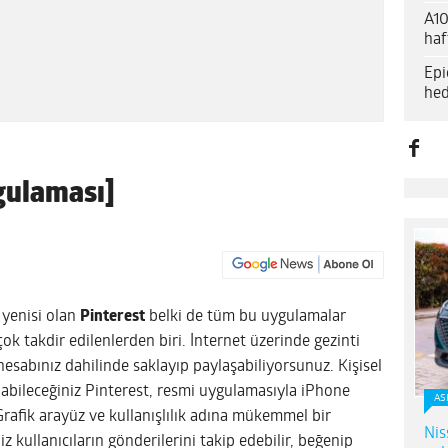
A10
haf
Epi
hed
gulaması]
n yenisi olan
Pinterest
belki de tüm bu uygulamalar
çok takdir edilenlerden biri. İnternet üzerinde gezinti
hesabınız dahilinde saklayıp paylaşabiliyorsunuz.
Kişisel
nabileceğiniz Pinterest, resmi uygulamasıyla iPhone
AS
rafik arayüz ve kullanışlılık adına mükemmel bir
Nis
z kullanıcıların gönderilerini takip edebilir, beğenip