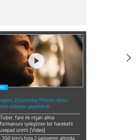
DEO
ngers: Doomsday filminin ikinci
ıtım videosu yayınlandı
Tuber, fare ile nişan alma
formansını iyileştiren bir hareketli
sepad üretti [Video]
, 700 km/s hıza 2 saniyenin altında