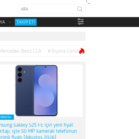
YA
TAKİP ET!
Mercedes-Benz CLA
#Toyota Corolla
MPANYA
sung Galaxy S25 FE için yeni fiyat
ntajı; işte 50 MP kameralı telefonun
irimli fiyatı [Ağustos 2026]