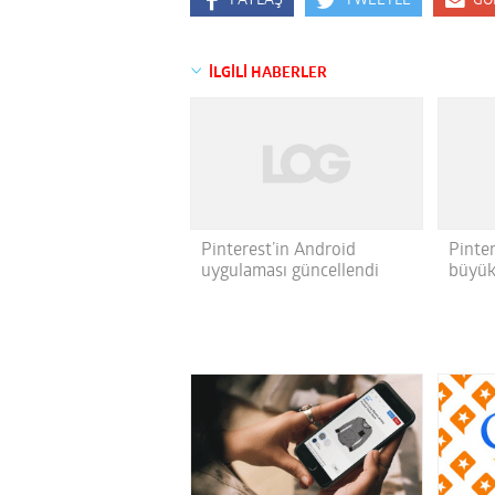
PAYLAŞ
TWEETLE
GÖ
İLGİLİ HABERLER
Pinterest’in Android
Pinte
uygulaması güncellendi
büyük