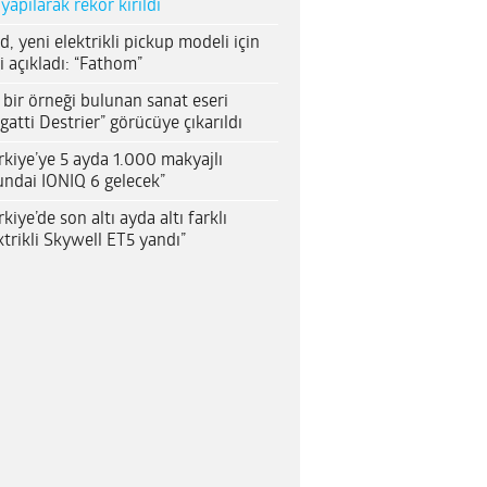
 yapılarak rekor kırıldı
d, yeni elektrikli pickup modeli için
i açıkladı: “Fathom”
 bir örneği bulunan sanat eseri
gatti Destrier” görücüye çıkarıldı
rkiye’ye 5 ayda 1.000 makyajlı
ndai IONIQ 6 gelecek”
rkiye’de son altı ayda altı farklı
ktrikli Skywell ET5 yandı”