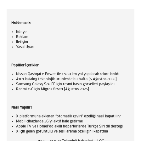
Hakkımızda
Künye
Reklam
İletişim
Yasal Uyarı
Popüler İçerikler
Nissan Qashqai e-Power ile 1.980 km yol yapılarak rekor kırıldı
A101 katalog teknolojik ürünlerde bu hafta [6 Ağustos 2026]
Samsung Galaxy S26 FE için resmi basın görselleri paylaşıldı
Redmi 15C için Migros fırsatı [Ağustos 2026]
Nasıl Yapılır?
X platformuna eklenen “otomatik çeviri” özelliği nasıl kapatılır?
Mobil cihazlarda 5G’yi aktif hale getirme
Apple TV ve HomePod akıllı hoparlörlerde Türkçe Siri dil desteği
X için gelen görüntülü ve sesli arama özelliğini kapatma