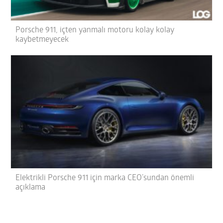
Porsche 911, içten yanmalı motoru kolay kolay
kaybetmeyecek
Elektrikli Porsche 911 için marka CEO’sundan önemli
açıklama