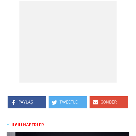
PAYLAŞ
TWEETLE
GÖNDER
İLGİLİ HABERLER