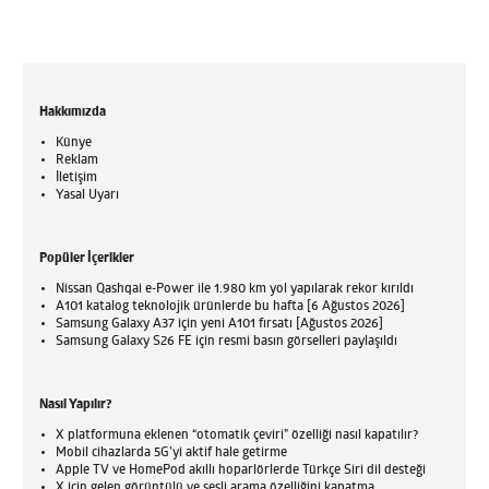
Hakkımızda
Künye
Reklam
İletişim
Yasal Uyarı
Popüler İçerikler
Nissan Qashqai e-Power ile 1.980 km yol yapılarak rekor kırıldı
A101 katalog teknolojik ürünlerde bu hafta [6 Ağustos 2026]
Samsung Galaxy A37 için yeni A101 fırsatı [Ağustos 2026]
Samsung Galaxy S26 FE için resmi basın görselleri paylaşıldı
Nasıl Yapılır?
X platformuna eklenen “otomatik çeviri” özelliği nasıl kapatılır?
Mobil cihazlarda 5G’yi aktif hale getirme
Apple TV ve HomePod akıllı hoparlörlerde Türkçe Siri dil desteği
X için gelen görüntülü ve sesli arama özelliğini kapatma