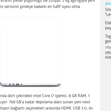
ranın piksel yoğunluğu ise 220ppi. 2 kg ağırlığıyla yeni
dol
 serisinin şimdiye kadarki en hafif üyesi olma
Sma
“Le
Ele
pay
Tog
gen
Tru
yaş
ola
nda dört çekirdekli Intel Core i7 işlemci, 8 GB RAM, 1
r. 768 GB’a kadar depolama alanı sunan yeni nesil
ihazın bağlantı seçenekleri arasında HDMI, USB 3.0, iki