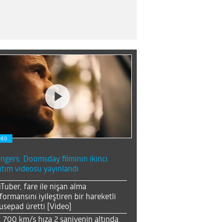
DEO
ngers: Doomsday filminin ikinci
ıtım videosu yayınlandı
Tuber, fare ile nişan alma
formansını iyileştiren bir hareketli
sepad üretti [Video]
, 700 km/s hıza 2 saniyenin altında