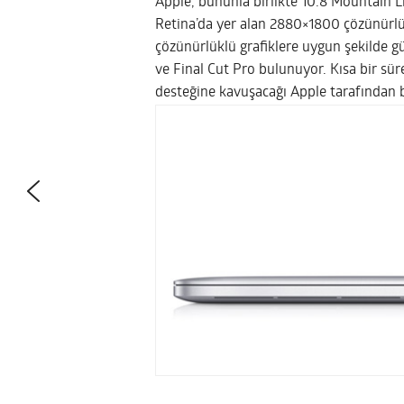
Apple, bununla birlikte 10.8 Mountain L
Retina’da yer alan 2880×1800 çözünürlük
çözünürlüklü grafiklere uygun şekilde g
ve Final Cut Pro bulunuyor. Kısa bir sü
desteğine kavuşacağı Apple tarafından be