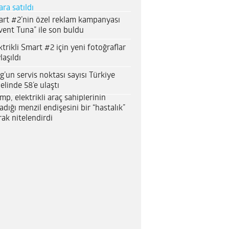
ara satıldı
rt #2’nin özel reklam kampanyası
vent Tuna” ile son buldu
ktrikli Smart #2 için yeni fotoğraflar
laşıldı
g’un servis noktası sayısı Türkiye
elinde 58’e ulaştı
mp, elektrikli araç sahiplerinin
adığı menzil endişesini bir “hastalık”
rak nitelendirdi