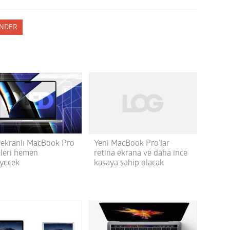
NDER
Yeni MacBook Pro’lar
ekranlı MacBook Pro
retina ekrana ve daha ince
leri hemen
kasaya sahip olacak
yecek