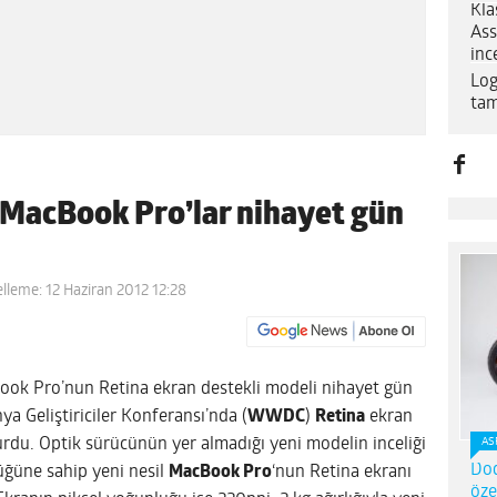
Kla
Ass
inc
Log
tam
 MacBook Pro’lar nihayet gün
lleme: 12 Haziran 2012 12:28
Book Pro’nun Retina ekran destekli modeli nihayet gün
a Geliştiriciler Konferansı’nda (
WWDC
)
Retina
ekran
rdu. Optik sürücünün yer almadığı yeni modelin inceliği
AS
Dod
lüğüne sahip yeni nesil
MacBook Pro
‘nun Retina ekranı
öze