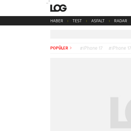
HABER
TEST
ASFALT
RADAR
POPÜLER
#iPhone 17
#iPhone 17