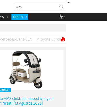
YA
TAKİP ET!
Mercedes-Benz CLA
#Toyota Corolla
MPANYA
ta VM2 elektrikli moped için yeni
1 fırsatı [13 Ağustos 2026]