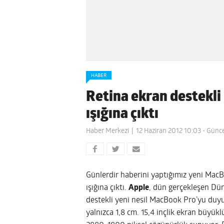
HABER
Retina ekran destekli
ışığına çıktı
Haber Merkezi
12 Haziran 2012 10:03
- Günce
Günlerdir haberini yaptığımız yeni Mac
ışığına çıktı.
Apple
, dün gerçekleşen Düny
destekli yeni nesil MacBook Pro’yu duyu
yalnızca 1,8 cm. 15,4 inçlik ekran büyük