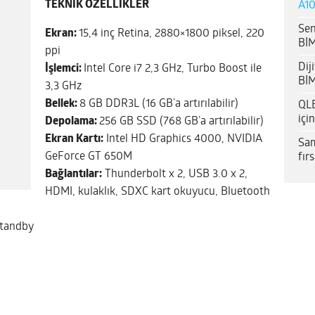
TEKNİK ÖZELLİKLER
A10
Sen
Ekran:
15,4 inç Retina, 2880×1800 piksel, 220
BİM
ppi
Dij
İşlemci:
Intel Core i7 2,3 GHz, Turbo Boost ile
BİM
3,3 GHz
Bellek:
8 GB DDR3L (16 GB’a artırılabilir)
QLE
içi
Depolama:
256 GB SSD (768 GB’a artırılabilir)
Ekran Kartı:
Intel HD Graphics 4000, NVIDIA
Sam
GeForce GT 650M
fır
Bağlantılar:
Thunderbolt x 2, USB 3.0 x 2,
HDMI, kulaklık, SDXC kart okuyucu, Bluetooth
standby