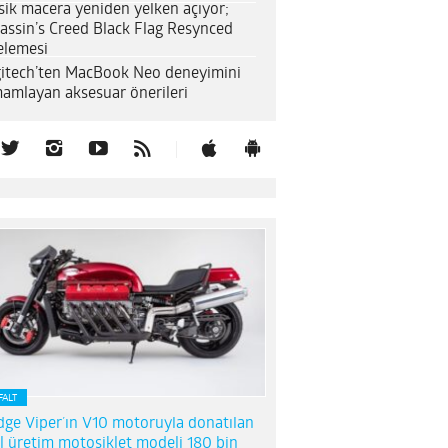
sik macera yeniden yelken açıyor;
assin’s Creed Black Flag Resynced
elemesi
itech’ten MacBook Neo deneyimini
amlayan aksesuar önerileri
FALT
ge Viper’ın V10 motoruyla donatılan
l üretim motosiklet modeli 180 bin