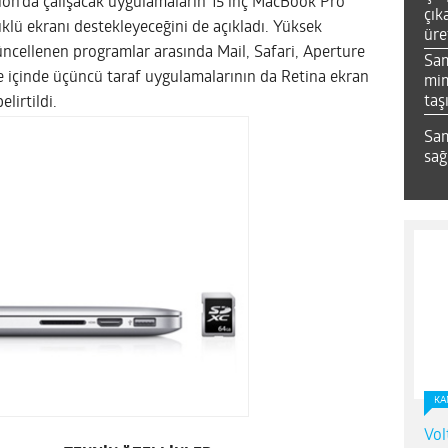
ion’da çalışacak uygulamaların 15 inç MacBook Pro
çık
lü ekranı destekleyeceğini de açıkladı. Yüksek
üre
üncellenen programlar arasında Mail, Safari, Aperture
Sa
re içinde üçüncü taraf uygulamalarının da Retina ekran
mim
taş
lirtildi.
Sam
sağ
KA
Vol