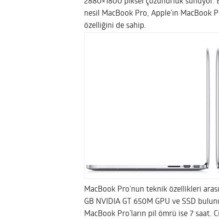
2880×1800 piksel çözünürlük sunuyor. Ek
nesil MacBook Pro, Apple’ın MacBook Pro
özelliğini de sahip.
MacBook Pro’nun teknik özellikleri arası
GB NVIDIA GT 650M GPU ve SSD bulunuyo
MacBook Pro’ların pil ömrü ise 7 saat. C