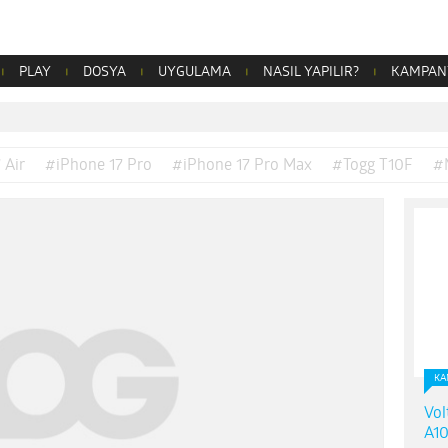
PLAY
DOSYA
UYGULAMA
NASIL YAPILIR?
KAMPAN
 Air
#iPhone 17 Pro
#iPhone 17 Pro Max
#Togg T10F
#
KA
Vol
A10