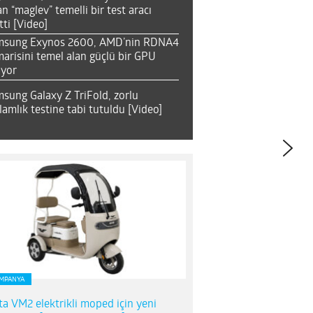
an “maglev” temelli bir test aracı
tti [Video]
msung Exynos 2600, AMD’nin RDNA4
arisini temel alan güçlü bir GPU
ıyor
sung Galaxy Z TriFold, zorlu
lamlık testine tabi tutuldu [Video]
MPANYA
ta VM2 elektrikli moped için yeni