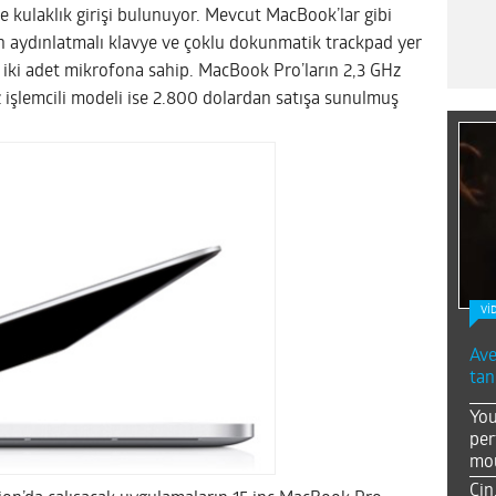
 kulaklık girişi bulunuyor. Mevcut MacBook’lar gibi
n aydınlatmalı klavye ve çoklu dokunmatik trackpad yer
r iki adet mikrofona sahip. MacBook Pro’ların 2,3 GHz
z işlemcili modeli ise 2.800 dolardan satışa sunulmuş
Vİ
Ave
tan
You
per
mou
Çin