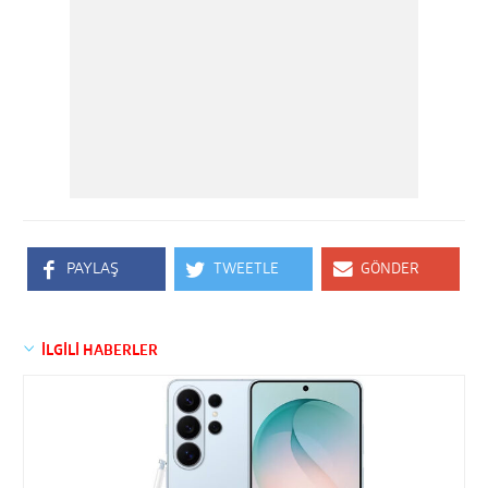
PAYLAŞ
TWEETLE
GÖNDER
İLGİLİ HABERLER