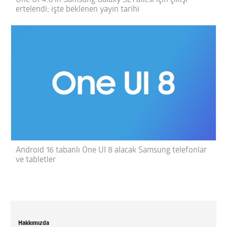
One UI 4.0’ın Samsung Galaxy S21 ailesi için çıkışı
ertelendi; işte beklenen yayın tarihi
Android 16 tabanlı One UI 8 alacak Samsung telefonlar
ve tabletler
Hakkımızda