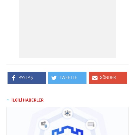
PAYLAŞ
TWEETLE
GÖNDER
İLGİLİ HABERLER