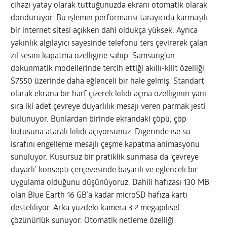
cihazı yatay olarak tuttuğunuzda ekranı otomatik olarak
döndürüyor. Bu işlemin performansı tarayıcıda karmaşık
bir internet sitesi açıkken dahi oldukça yüksek. Ayrıca
yakınlık algılayıcı sayesinde telefonu ters çevirerek çalan
zil sesini kapatma özelliğine sahip. Samsung’un
dokunmatik modellerinde tercih ettiği akıllı-kilit özelliği
S7550 üzerinde daha eğlenceli bir hale gelmiş. Standart
olarak ekrana bir harf çizerek kilidi açma özelliğinin yanı
sıra iki adet çevreye duyarlılık mesajı veren parmak jesti
bulunuyor. Bunlardan birinde ekrandaki çöpü, çöp
kutusuna atarak kilidi açıyorsunuz. Diğerinde ise su
israfını engelleme mesajlı çeşme kapatma animasyonu
sunuluyor. Kusursuz bir pratiklik sunmasa da ‘çevreye
duyarlı’ konsepti çerçevesinde başarılı ve eğlenceli bir
uygulama olduğunu düşünüyoruz. Dahili hafızası 130 MB
olan Blue Earth 16 GB’a kadar microSD hafıza kartı
destekliyor. Arka yüzdeki kamera 3.2 megapiksel
çözünürlük sunuyor. Otomatik netleme özelliği