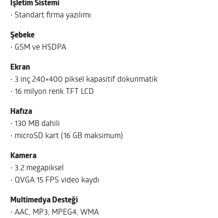
İşletim Sistemi
• Standart firma yazılımı
Şebeke
• GSM ve HSDPA
Ekran
• 3 inç 240×400 piksel kapasitif dokunmatik
• 16 milyon renk TFT LCD
Hafıza
• 130 MB dahili
• microSD kart (16 GB maksimum)
Kamera
• 3.2 megapiksel
• QVGA 15 FPS video kaydı
Multimedya Desteği
• AAC, MP3, MPEG4, WMA