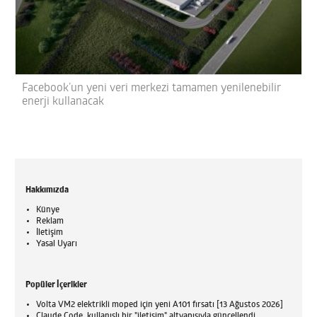
Facebook’un yeni veri merkezi tamamen yenilenebilir
enerji kullanacak
Hakkımızda
Künye
Reklam
İletişim
Yasal Uyarı
Popüler İçerikler
Volta VM2 elektrikli moped için yeni A101 fırsatı [13 Ağustos 2026]
Claude Code, kullanışlı bir "iletişim" altyapısıyla güncellendi