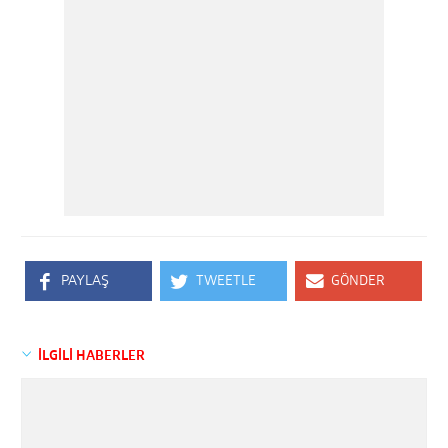
PAYLAŞ
TWEETLE
GÖNDER
İLGİLİ HABERLER