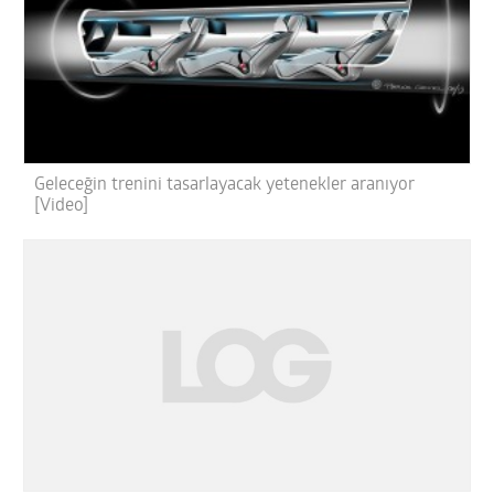
Geleceğin trenini tasarlayacak yetenekler aranıyor
[Video]