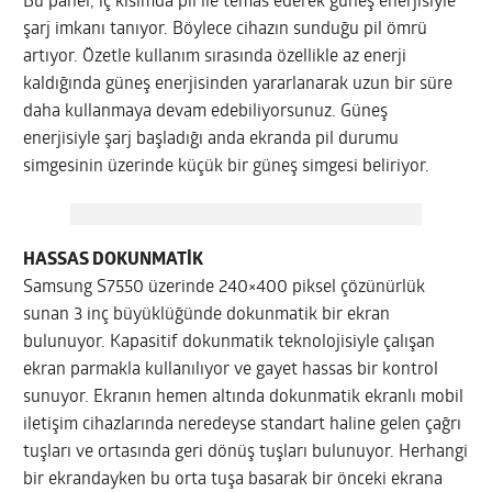
Bu panel, iç kısımda pil ile temas ederek güneş enerjisiyle
şarj imkanı tanıyor. Böylece cihazın sunduğu pil ömrü
artıyor. Özetle kullanım sırasında özellikle az enerji
kaldığında güneş enerjisinden yararlanarak uzun bir süre
daha kullanmaya devam edebiliyorsunuz. Güneş
enerjisiyle şarj başladığı anda ekranda pil durumu
simgesinin üzerinde küçük bir güneş simgesi beliriyor.
HASSAS DOKUNMATİK
Samsung S7550 üzerinde 240×400 piksel çözünürlük
sunan 3 inç büyüklüğünde dokunmatik bir ekran
bulunuyor. Kapasitif dokunmatik teknolojisiyle çalışan
ekran parmakla kullanılıyor ve gayet hassas bir kontrol
sunuyor. Ekranın hemen altında dokunmatik ekranlı mobil
iletişim cihazlarında neredeyse standart haline gelen çağrı
tuşları ve ortasında geri dönüş tuşları bulunuyor. Herhangi
bir ekrandayken bu orta tuşa basarak bir önceki ekrana