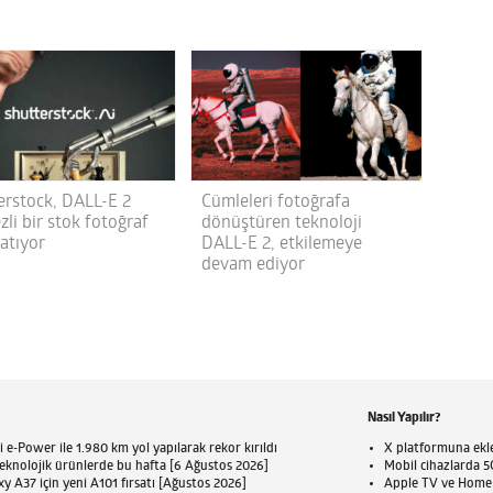
erstock, DALL-E 2
Cümleleri fotoğrafa
li bir stok fotoğraf
dönüştüren teknoloji
atıyor
DALL-E 2, etkilemeye
devam ediyor
Nasıl Yapılır?
 e-Power ile 1.980 km yol yapılarak rekor kırıldı
X platformuna eklen
eknolojik ürünlerde bu hafta [6 Ağustos 2026]
Mobil cihazlarda 5G
 A37 için yeni A101 fırsatı [Ağustos 2026]
Apple TV ve HomePo