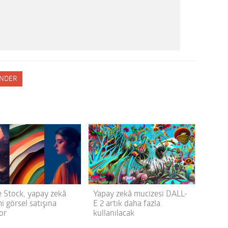
NDER
 Stock, yapay zekâ
Yapay zekâ mucizesi DALL-
i görsel satışına
E 2 artık daha fazla
or
kullanılacak