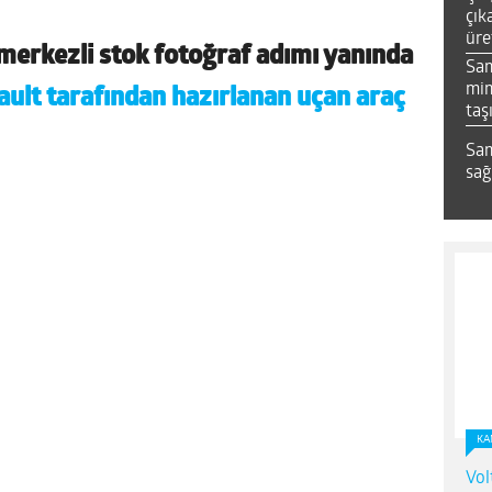
çık
üre
merkezli stok fotoğraf adımı yanında
Sa
mim
ult tarafından hazırlanan uçan araç
taş
Sam
sağ
KA
Vol