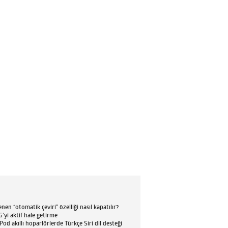
en “otomatik çeviri” özelliği nasıl kapatılır?
’yi aktif hale getirme
d akıllı hoparlörlerde Türkçe Siri dil desteği