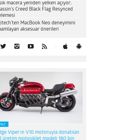
sik macera yeniden yelken açıyor;
assin’s Creed Black Flag Resynced
elemesi
itech’ten MacBook Neo deneyimini
amlayan aksesuar önerileri
FALT
ge Viper’ın V10 motoruyla donatılan
l üretim motosiklet modeli 180 bin