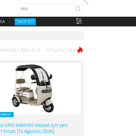
YA
TAKİP ET!
Mercedes-Benz CLA
#Toyota Corolla
MPANYA
ta VM2 elektrikli moped için yeni
1 fırsatı [13 Ağustos 2026]