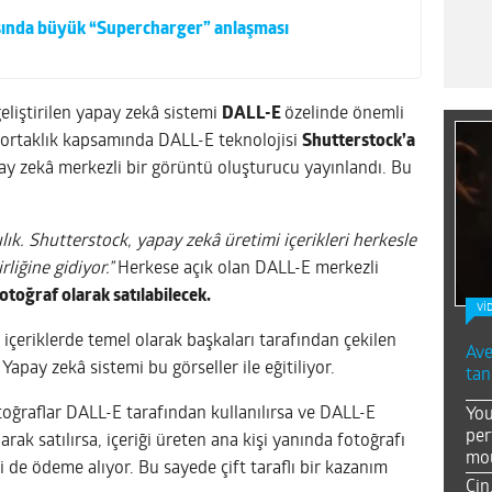
asında büyük “Supercharger” anlaşması
eliştirilen yapay zekâ sistemi
DALL-E
özelinde önemli
ortaklık kapsamında DALL-E teknolojisi
Shutterstock’a
y zekâ merkezli bir görüntü oluşturucu yayınlandı. Bu
lık. Shutterstock, yapay zekâ üretimi içerikleri herkesle
liğine gidiyor.”
Herkese açık olan DALL-E merkezli
otoğraf olarak satılabilecek.
Vİ
içeriklerde temel olarak başkaları tarafından çekilen
Ave
 Yapay zekâ sistemi bu görseller ile eğitiliyor.
tan
toğraflar DALL-E tarafından kullanılırsa ve DALL-E
You
per
arak satılırsa, içeriği üreten ana kişi yanında fotoğrafı
mou
i de ödeme alıyor. Bu sayede çift taraflı bir kazanım
Çin