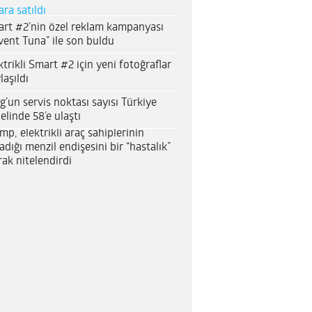
ara satıldı
rt #2’nin özel reklam kampanyası
vent Tuna” ile son buldu
ktrikli Smart #2 için yeni fotoğraflar
laşıldı
g’un servis noktası sayısı Türkiye
elinde 58’e ulaştı
mp, elektrikli araç sahiplerinin
adığı menzil endişesini bir “hastalık”
rak nitelendirdi