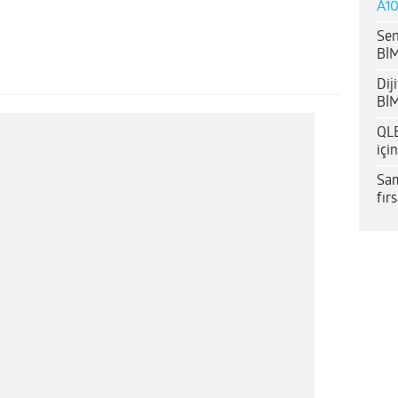
A10
Sen
BİM
Dij
BİM
QLE
içi
Sam
fır