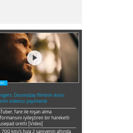
DEO
ngers: Doomsday filminin ikinci
ıtım videosu yayınlandı
Tuber, fare ile nişan alma
formansını iyileştiren bir hareketli
sepad üretti [Video]
, 700 km/s hıza 2 saniyenin altında