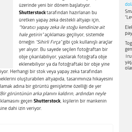
dol
üzerinde yeni bir dönem başlatıyor.
Sma
Shutterstock
tarafından hazırlanan bu
“Le
üretken yapay zeka destekli altyapı için,
Ele
“Yaratıcı yapay zeka ile stoğu kendinize ait
pay
hale getirin”
açıklaması geçiliyor, sistemde
örneğin
“Sihirli Fırça”
gibi çok kullanışlı araçlar
Tog
gen
yer alıyor. Bu sayede seçilen fotoğraftan bir
Tru
obje çıkarılabiliyor, yazılarak fotoğrafa obje
yaş
eklenebiliyor ya da fotoğraftaki bir obje yine
ola
iliyor. Herhangi bir stok veya yapay zeka tarafından
klerini oluşturabilen altyapıda, tasarımınıza hikayesini
ğlamak adına bir görüntü genişletme özelliği de yer
“Bir görüntünün arka planını kaldırın, ardından neyle
ıklamasını geçen
Shutterstock
, kişilerin bir mankenin
ne dahi izin veriyor.