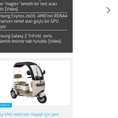
an “maglev” temelli bir test aracı
tti [Video]
msung Exynos 2600, AMD’nin RDNA4
arisini temel alan güçlü bir GPU
ıyor
sung Galaxy Z TriFold, zorlu
lamlık testine tabi tutuldu [Video]
MPANYA
ta VM2 elektrikli moped için yeni