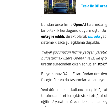
Tesla ile BP ar
Bundan önce firma
OpenAI
tarafından g
bir ortaklık kurduğunu duyurmuştu. Bu 
entegre edildi,
direkt olarak
burada
yapa
sisteme kısaca şu açıklama düşüldü:
“Hayal gücünüzün hızına yetişen yaratıcı
buluşturmak üzere OpenAI ve LG ile iş bir
üretim sürecinden çıkan sonuçlar,
stok f
Biliyorsunuz DALL-E tarafından üretilen 
fotoğraflar ya da tasarımlar kullanılıyor.
Yeni dönemde bir kullanıcının çektiği fo
tarafından üretilen çıktı stok fotoğraf ol
eğitim / yaratım sürecinde kullanılan kiş