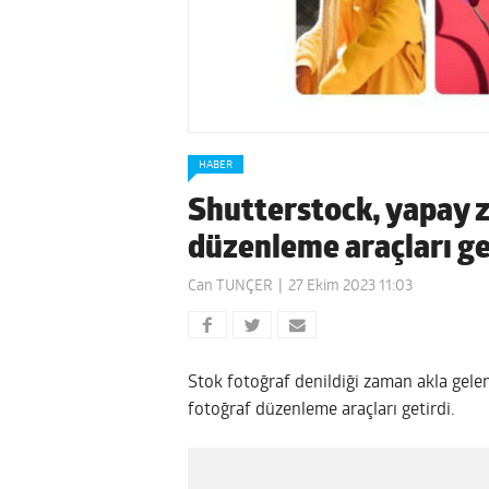
HABER
Shutterstock, yapay z
düzenleme araçları ge
Can TUNÇER
27 Ekim 2023 11:03
Stok fotoğraf denildiği zaman akla gelen
fotoğraf düzenleme araçları getirdi.