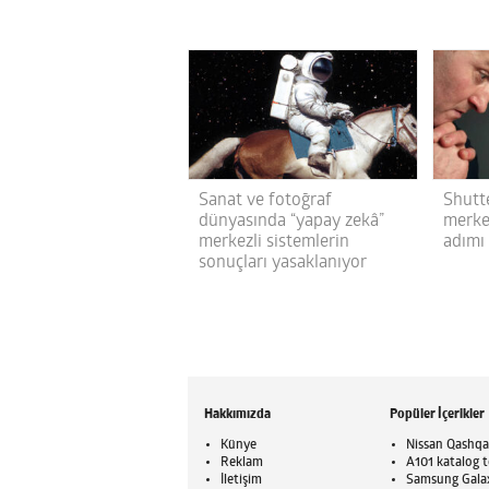
Sanat ve fotoğraf
Shutt
dünyasında “yapay zekâ”
merkez
merkezli sistemlerin
adımı 
sonuçları yasaklanıyor
Hakkımızda
Popüler İçerikler
Künye
Nissan Qashqai
Reklam
A101 katalog t
İletişim
Samsung Galaxy