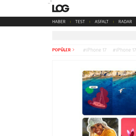
HABER
TEST
ASFALT
RADAR
POPÜLER
#iPhone 17
#iPhone 17