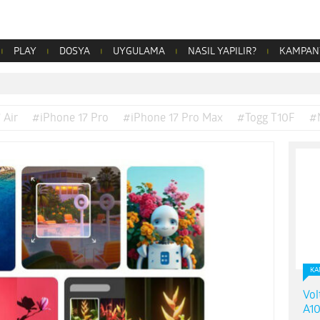
PLAY
DOSYA
UYGULAMA
NASIL YAPILIR?
KAMPAN
 Air
#iPhone 17 Pro
#iPhone 17 Pro Max
#Togg T10F
#
KA
Vol
A10