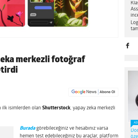
Kla
Ass
inc
Log
tam
eka merkezli fotoğraf
tirdi
 ilk isimlerden olan
Shutterstock
, yapay zeka merkezli
AS
Burada
görebileceğiniz ve hesabınız varsa
Dod
hemen test edebileceğiniz bu araçlar, platform
öze