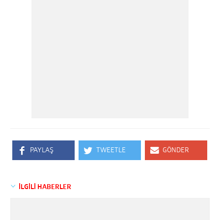
PAYLAŞ
TWEETLE
GÖNDER
İLGİLİ HABERLER