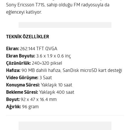
Sony Ericsson T715, sahip olduğu FM radyosuyla da
eğlenceyi katlıyor.
TEKNİK ÖZELLİKLER
Ekran:
262.144 TFT QVGA
Ekran Boyutu:
3.6 x 1.9 x 0.6 inç
Çözünürlük:
240×320 piksel
Hafıza:
90 MB dahili hafıza, SanDisk microSD kart desteği
Video Görüşme:
3 Saat
Konuşma Süresi:
Yaklaşık 10 saat
Bekleme Süresi:
Yaklaşık 400 saat
Boyut:
92 x 47 x 16.4 mm
Ağırlık:
96 gram