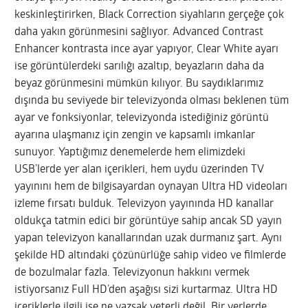
keskinleştirirken, Black Correction siyahların gerçeğe çok
daha yakın görünmesini sağlıyor. Advanced Contrast
Enhancer kontrasta ince ayar yapıyor, Clear White ayarı
ise görüntülerdeki sarılığı azaltıp, beyazların daha da
beyaz görünmesini mümkün kılıyor. Bu saydıklarımız
dışında bu seviyede bir televizyonda olması beklenen tüm
ayar ve fonksiyonlar, televizyonda istediğiniz görüntü
ayarına ulaşmanız için zengin ve kapsamlı imkanlar
sunuyor. Yaptığımız denemelerde hem elimizdeki
USB’lerde yer alan içerikleri, hem uydu üzerinden TV
yayınını hem de bilgisayardan oynayan Ultra HD videoları
izleme fırsatı bulduk. Televizyon yayınında HD kanallar
oldukça tatmin edici bir görüntüye sahip ancak SD yayın
yapan televizyon kanallarından uzak durmanız şart. Aynı
şekilde HD altındaki çözünürlüğe sahip video ve filmlerde
de bozulmalar fazla. Televizyonun hakkını vermek
istiyorsanız Full HD’den aşağısı sizi kurtarmaz. Ultra HD
içeriklerle ilgili ise ne yazsak yeterli değil. Bir yerlerde