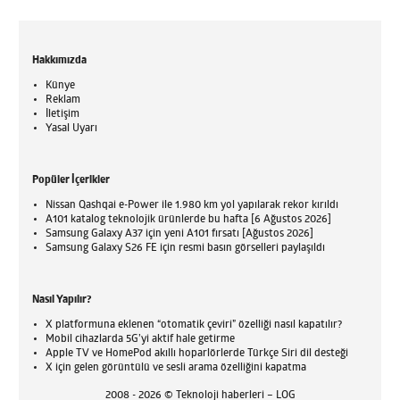
Hakkımızda
Künye
Reklam
İletişim
Yasal Uyarı
Popüler İçerikler
Nissan Qashqai e-Power ile 1.980 km yol yapılarak rekor kırıldı
A101 katalog teknolojik ürünlerde bu hafta [6 Ağustos 2026]
Samsung Galaxy A37 için yeni A101 fırsatı [Ağustos 2026]
Samsung Galaxy S26 FE için resmi basın görselleri paylaşıldı
Nasıl Yapılır?
X platformuna eklenen “otomatik çeviri” özelliği nasıl kapatılır?
Mobil cihazlarda 5G’yi aktif hale getirme
Apple TV ve HomePod akıllı hoparlörlerde Türkçe Siri dil desteği
X için gelen görüntülü ve sesli arama özelliğini kapatma
2008 - 2026 © Teknoloji haberleri – LOG