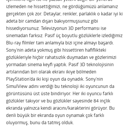
izlemeden ne hissettiğimizi, ne gördüğümüzü anlamanız
gerçekten çok zor. Detaylar, renkler, parlaklık o kadar iyi ki
adeta bir camdan dışarı bakıyormuşsunuz gibi
hissediyorsunuz. Televizyonun 3D performansı ise
sinemadan farksız. Pasif üç boyutlu gözlüklerle izlediğimiz
Blu-ray filmler tam anlamıyla bizi içine almayı başardı.
Sony’nin adeta yokmuş gibi hissettiren hafiflikteki
gözlükleriyle hiçbir rahatsızlık duymadan ve gözlerimizi
yormadan sinema keyfi yaptık. Pasif 3D teknolojisinin
artılarından biri olarak ekranı ikiye bölmeden
PlayStation’da iki kişi oyun da oynadık. Sony’nin
SimulView adını verdiği bu teknoloji iki oyuncunun da
görüntüsünü üst üste bindiriyor. Her iki oyuncu farklı
gözlükler takıyor ve bu gözlükler sayesinde 84 inçlik
ekranda yalnızca kendi aracını/karakterini görüyor. Bu
denli büyük bir ekranda oyun oynamak çok farklı
oluyormuş, bunu da tatmış olduk.