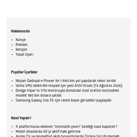
Hakkımızda
Künye
Reklam
İletişim
Yasal Uyarı
Popüler İçerikler
Nissan Qashqai e-Power ile 1.980 km yol yapılarak rekor kırıldı
Volta VM2 elektrikli moped için yeni A101 fırsatı [13 Ağustos 2026]
Dodge Viper'ın V10 motoruyla donatılan özel üretim motosiklet
modeli 180 bin dolara satıldı
Samsung Galaxy S26 FE için resmi basın görselleri paylaşıldı
Nasıl Yapılır?
X platformuna eklenen “otomatik çeviri” özelliği nasıl kapatılır?
Mobil cihazlarda 5G’yi aktif hale getirme
Apple TV ve HomePod akıllı hoparlörlerde Türkçe Siri dil desteği