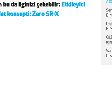
A10
da
bu da ilginizi çekebilir:
Etkileyici
Sen
let konsepti: Zero SR-X
BİM
Dij
BİM
QLE
içi
Sam
fır