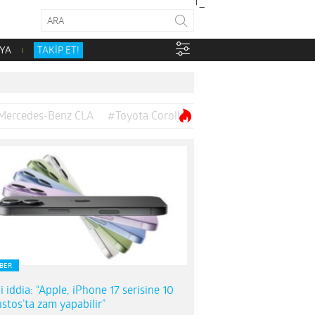
YA
TAKİP ET!
Mercedes-Benz CLA
#Toyota Corolla
BER
i iddia: “Apple, iPhone 17 serisine 10
stos’ta zam yapabilir”