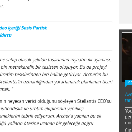
r.
o içeriği Sosis Partisi:
dırttı
e sahip olacak şekilde tasarlanan inşaatın ilk aşaması,
bin metrekarelik bir tesisten oluşuyor. Bu da projeyi
etim tesislerinden biri haline getiriyor. Archer’ın bu
k Stellantis’in uzmanlığından yararlanarak planlanan ticari
Vİ
rmak. “
Ave
tan
in heyecan verici olduğunu söyleyen Stellantis CEO’su
mühendislik ile üretim ekiplerinin yenilikçi
You
emeklerini tebrik ediyorum. Archer’a yapılan bu ek
per
mou
ğü yolların ötesine uzanan bir geleceğe doğru
Çin