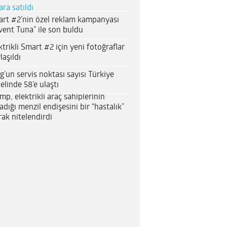
ara satıldı
rt #2’nin özel reklam kampanyası
vent Tuna” ile son buldu
ktrikli Smart #2 için yeni fotoğraflar
laşıldı
g’un servis noktası sayısı Türkiye
elinde 58’e ulaştı
mp, elektrikli araç sahiplerinin
adığı menzil endişesini bir “hastalık”
rak nitelendirdi