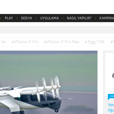
PLAY
DOSYA
UYGULAMA
NASIL YAPILIR?
KAMPAN
 Air
#iPhone 17 Pro
#iPhone 17 Pro Max
#Togg T10F
#
HA
Yen
Ağu