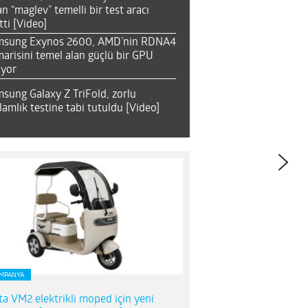
an “maglev” temelli bir test aracı
tti [Video]
msung Exynos 2600, AMD’nin RDNA4
arisini temel alan güçlü bir GPU
ıyor
sung Galaxy Z TriFold, zorlu
lamlık testine tabi tutuldu [Video]
MPANYA
ta VM2 elektrikli moped için yeni