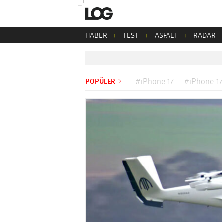
HABER
TEST
ASFALT
RADAR
POPÜLER
#iPhone 17
#iPhone 17