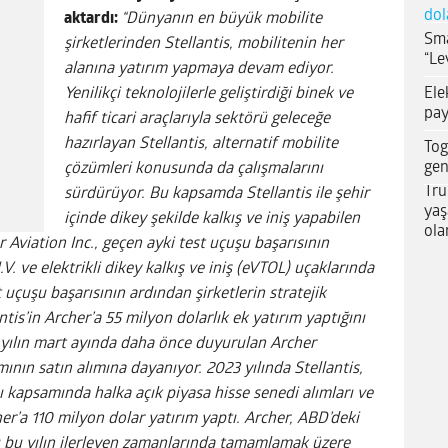
dol
aktardı:
“Dünyanın en büyük mobilite
Sma
şirketlerinden Stellantis, mobilitenin her
“Le
alanına yatırım yapmaya devam ediyor.
Ele
Yenilikçi teknolojilerle geliştirdiği binek ve
pay
hafif ticari araçlarıyla sektörü geleceğe
hazırlayan Stellantis, alternatif mobilite
Tog
gen
çözümleri konusunda da çalışmalarını
Tru
sürdürüyor. Bu kapsamda Stellantis ile şehir
yaş
içinde dikey şekilde kalkış ve iniş yapabilen
ola
er Aviation Inc., geçen ayki test uçuşu başarısının
V. ve elektrikli dikey kalkış ve iniş (eVTOL) uçaklarında
t uçuşu başarısının ardından şirketlerin stratejik
s’in Archer’a 55 milyon dolarlık ek yatırım yaptığını
bu yılın mart ayında daha önce duyurulan Archer
mının satın alımına dayanıyor. 2023 yılında Stellantis,
ı kapsamında halka açık piyasa hisse senedi alımları ve
er’a 110 milyon dolar yatırım yaptı. Archer, ABD’deki
nı bu yılın ilerleyen zamanlarında tamamlamak üzere