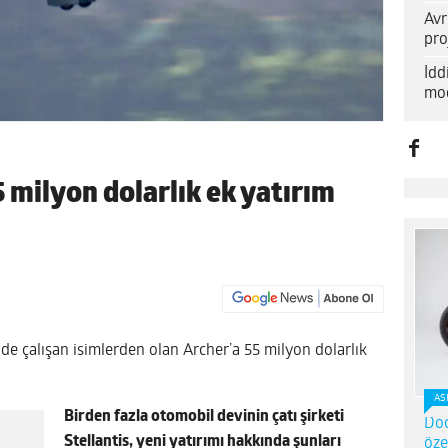
Avr
pro
İd
mod
5 milyon dolarlık ek yatırım
inde çalışan isimlerden olan Archer’a 55 milyon dolarlık
AS
Birden fazla otomobil devinin çatı şirketi
Dod
Stellantis, yeni yatırımı hakkında şunları
öze