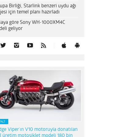
upa Birliği, Starlink benzeri uydu ağı
jesi için temel planı hazırladı
diaya göre Sony WH-1000XM4C
eli geliyor
FALT
ge Viper’ın V10 motoruyla donatılan
l üretim motosiklet modeli 180 bin