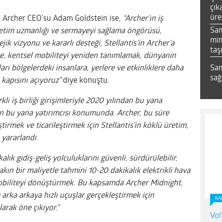
çık
üre
 Archer CEO’su Adam Goldstein ise,
“Archer’ın iş
Sa
üretim uzmanlığı ve sermayeyi sağlama öngörüsü,
mim
jik vizyonu ve kararlı desteği, Stellantis’in Archer’a
taş
ikte, kentsel mobiliteyi yeniden tanımlamak, dünyanın
Sam
rı bölgelerdeki insanlara, yerlere ve etkinliklere daha
sağ
 kapısını açıyoruz”
diye konuştu.
rklı iş birliği girişimleriyle 2020 yılından bu yana
dan bu yana yatırımcısı konumunda. Archer, bu süre
irmek ve ticarileştirmek için Stellantis’in köklü üretim,
 yararlandı.
lık gidiş-geliş yolculuklarını güvenli, sürdürülebilir,
akın bir maliyetle tahmini 10-20 dakikalık elektrikli hava
i mobiliteyi dönüştürmek. Bu kapsamda Archer Midnight,
 arka arkaya hızlı uçuşlar gerçekleştirmek için
KA
larak öne çıkıyor.”
Vol