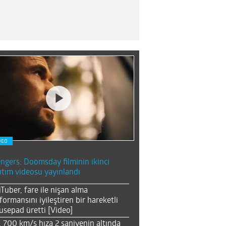
DEO
ngers: Doomsday filminin ikinci
ıtım videosu yayınlandı
Tuber, fare ile nişan alma
formansını iyileştiren bir hareketli
sepad üretti [Video]
, 700 km/s hıza 2 saniyenin altında