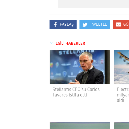
PAYLAŞ
TWEETLE
GÖ
İLGİLİ HABERLER
Stellantis CEO’su Carlos
Electr
Tavares istifa etti
milyar
aldı