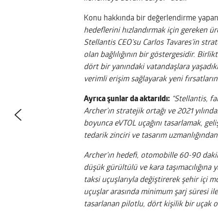
Konu hakkında bir değerlendirme yapan
hedeflerini hızlandırmak için gereken 
Stellantis CEO’su Carlos Tavares’in strate
olan bağlılığının bir göstergesidir. Birl
dört bir yanındaki vatandaşlara yaşadıkla
verimli erişim sağlayarak yeni fırsatların
Ayrıca şunlar da aktarıldı:
“Stellantis, fa
Archer’ın stratejik ortağı ve 2021 yılın
boyunca eVTOL uçağını tasarlamak, gelişt
tedarik zinciri ve tasarım uzmanlığından
Archer’ın hedefi, otomobille 60-90 dakika
düşük gürültülü ve kara taşımacılığına y
taksi uçuşlarıyla değiştirerek şehir iç
uçuşlar arasında minimum şarj süresi ile
tasarlanan pilotlu, dört kişilik bir uçak o