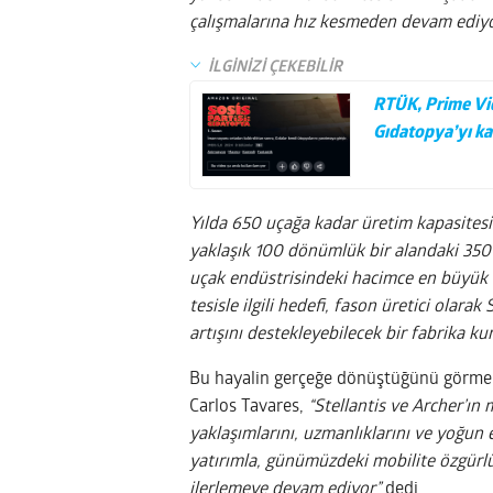
çalışmalarına hız kesmeden devam ediyo
İLGİNİZİ ÇEKEBİLİR
RTÜK, Prime Vide
Gıdatopya’yı kal
Yılda 650 uçağa kadar üretim kapasitesin
yaklaşık 100 dönümlük bir alandaki 350 
uçak endüstrisindeki hacimce en büyük ür
tesisle ilgili hedefi, fason üretici olara
artışını destekleyebilecek bir fabrika ku
Bu hayalin gerçeğe dönüştüğünü görmen
Carlos Tavares,
“Stellantis ve Archer’ın 
yaklaşımlarını, uzmanlıklarını ve yoğun 
yatırımla, günümüzdeki mobilite özgürlü
ilerlemeye devam ediyor”
dedi.