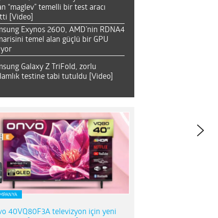
an “maglev” temelli bir test aracı
tti [Video]
msung Exynos 2600, AMD’nin RDNA4
arisini temel alan güçlü bir GPU
ıyor
sung Galaxy Z TriFold, zorlu
lamlık testine tabi tutuldu [Video]
MPANYA
o 40VQ80F3A televizyon için yeni