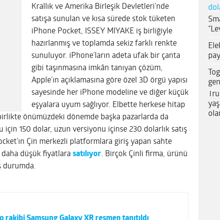
Krallık ve Amerika Birleşik Devletleri’nde
dol
satışa sunulan ve kısa sürede stok tüketen
Sma
“Le
iPhone Pocket, ISSEY MIYAKE iş birliğiyle
hazırlanmış ve toplamda sekiz farklı renkte
Ele
pay
sunuluyor. iPhone’ların adeta ufak bir çanta
gibi taşınmasına imkân tanıyan çözüm,
Tog
Apple’ın açıklamasına göre özel 3D örgü yapısı
gen
sayesinde her iPhone modeline ve diğer küçük
Tru
yaş
eşyalara uyum sağlıyor. Elbette herkese hitap
ola
irlikte önümüzdeki dönemde başka pazarlarda da
u için 150 dolar, uzun versiyonu içinse 230 dolarlık satış
ocket’ın Çin merkezli platformlara giriş yapan sahte
k daha düşük fiyatlara
satılıyor
. Birçok Çinli firma, ürünü
ş durumda.
o rakibi Samsung Galaxy XR resmen tanıtıldı