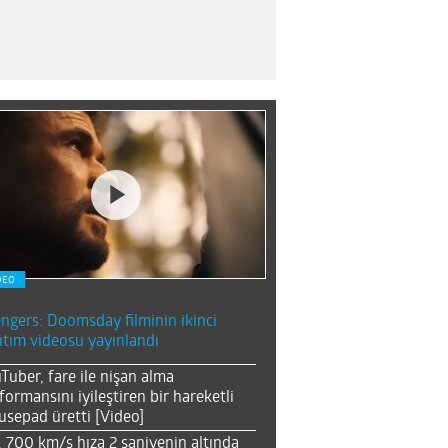
DEO
ngers: Doomsday filminin ikinci
ıtım videosu yayınlandı
Tuber, fare ile nişan alma
formansını iyileştiren bir hareketli
sepad üretti [Video]
, 700 km/s hıza 2 saniyenin altında