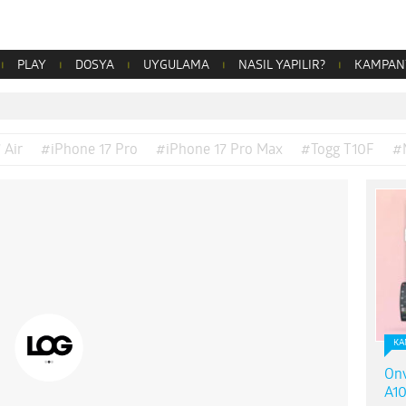
PLAY
DOSYA
UYGULAMA
NASIL YAPILIR?
KAMPAN
 Air
#iPhone 17 Pro
#iPhone 17 Pro Max
#Togg T10F
#
KA
Onv
A10