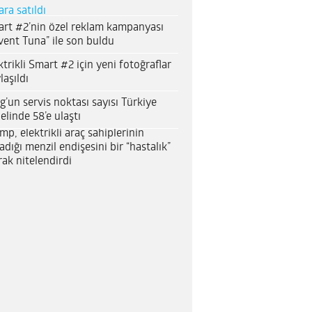
ara satıldı
rt #2’nin özel reklam kampanyası
vent Tuna” ile son buldu
ktrikli Smart #2 için yeni fotoğraflar
laşıldı
g’un servis noktası sayısı Türkiye
elinde 58’e ulaştı
mp, elektrikli araç sahiplerinin
adığı menzil endişesini bir “hastalık”
rak nitelendirdi