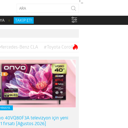
YA
TAKİP ET!
Mercedes-Benz CLA
#Toyota Corolla
MPANYA
o 40VQ80F3A televizyon için yeni
1 fırsatı [Ağustos 2026]