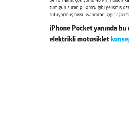
performans, çok yönlü 48 MP Fusion kam
tüm gün süren pil ömrü gibi gelişmiş özel
tutuyormuş hissi uyandıran, çığır açıcı t
iPhone Pocket yanında bu da
elektrikli motosiklet
konse