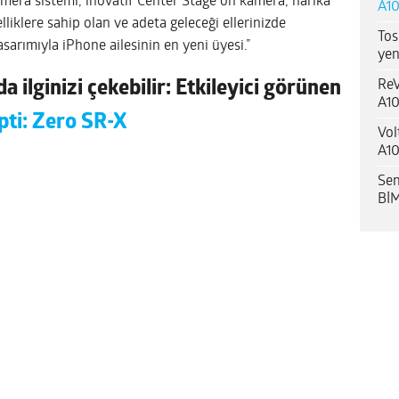
era sistemi, inovatif Center Stage ön kamera, harika
A10
liklere sahip olan ve adeta geleceği ellerinizde
Tos
asarımıyla iPhone ailesinin en yeni üyesi.”
yen
ReV
 ilginizi çekebilir: Etkileyici görünen
A10
pti: Zero SR-X
Vol
A10
Sen
BİM