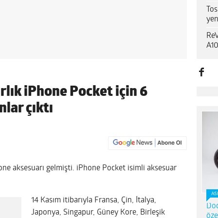
Tos
yen
ReV
A10
rlık iPhone Pocket için 6
nlar çıktı
one aksesuarı gelmişti. iPhone Pocket isimli aksesuar
AS
14 Kasım itibarıyla Fransa, Çin, İtalya,
Dod
Japonya, Singapur, Güney Kore, Birleşik
öze