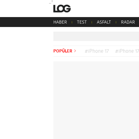
HABER
TEST
ASFALT
RADAR
POPÜLER
#iPhone 17
#iPhone 17