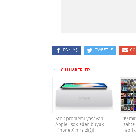
PAYLAŞ
TWEETLE
GÖ
İLGİLİ HABERLER
Stok problemi yaşayan
19 mi
Apple’ı şok eden büyük
sahte
iPhone X hırsızlığı!
fabrik