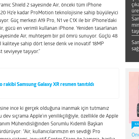
çık
eramic Shield 2 sayesinde Air, önceki tüm iPhone
üre
120 Hz’e kadar ProMotion teknolojisine sahip büyüleyici
Sa
yor. Güç merkezi A19 Pro, N1 ve C1X ile bir iPhone’daki
mim
Air, gücü en verimli kullanan iPhone. Yeniden tasarlanan
taş
 sayesinde Air, muhteşem bir pil ömrü sunuyor. Güçlü 48
Sam
 kaliteye sahip dört lense denk ve inovatif 18MP
sağ
t seviyeye taşıyor.”
o rakibi Samsung Galaxy XR resmen tanıtıldı
sine ince ki gerçek olduğuna inanmak için tutmanız
dev sıçrama Apple’ın yenilikçiliğiyle, özellikle de Apple
nanım Mühendisliğinden Sorumlu Kıdemli Başkan
KA
rdürüyor: “Air, kullanıcılarımızın en sevdiği Pro
Onv