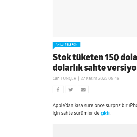
AKILLI TELEFON
Stok tüketen 150 dola
dolarlık sahte versiyo
Can TUNÇER
27 Kasım 2025 08:48
Apple’dan kısa süre önce sürpriz bir iPh
için sahte sürümler de
çıktı
.