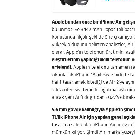
Apple bundan önce bir iPhone Air gelişm
bulunması ve 3.149 mAh kapasiteli batar
konusunda hiçbir şekilde öne çıkamıyor. 
yüksek olduğunu belirten analistler, Air’
olarak Apple’ın telefonun üretimini azaltt
eleştirilerinin yapıldığı akıllı telefonun 
ertelendi.
Apple’ın telefonu tamamen raf
çıkarılacak iPhone 18 ailesiyle birlikte
hafif tasarlamak istediği ve Air 2’ye a
adı verilen sıvı temelli soğutma sistemin
ancak yeni Air’i doğrudan 2027’ye bırakab
5,6 mm gövde kalınlığıyla Apple’ın şimdi
TL’lik iPhone Air için yapılan genel açık
tasarıma sahip olan iPhone Air, inovati
mümkün kılıyor. Şimdi Air’in arka yüzey