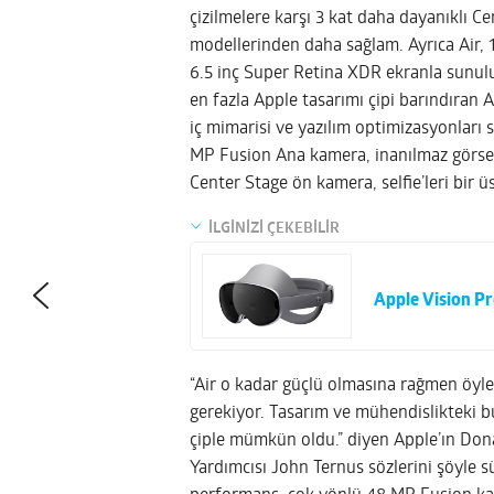
çizilmelere karşı 3 kat daha dayanıklı C
modellerinden daha sağlam. Ayrıca Air, 
6.5 inç Super Retina XDR ekranla sunulu
en fazla Apple tasarımı çipi barındıran 
iç mimarisi ve yazılım optimizasyonları
MP Fusion Ana kamera, inanılmaz görsel
Center Stage ön kamera, selfie’leri bir üs
İLGİNİZİ ÇEKEBİLİR
Apple Vision Pr
“Air o kadar güçlü olmasına rağmen öyle
gerekiyor. Tasarım ve mühendislikteki bu 
çiple mümkün oldu.” diyen Apple’ın Do
Yardımcısı John Ternus sözlerini şöyle sü