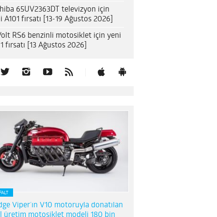
hiba 65UV2363DT televizyon için
i A101 fırsatı [13-19 Ağustos 2026]
olt RS6 benzinli motosiklet için yeni
1 fırsatı [13 Ağustos 2026]
FALT
ge Viper’ın V10 motoruyla donatılan
l üretim motosiklet modeli 180 bin