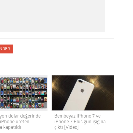
NDER
lyon dolar değerinde
Bembeyaz iPhone 7 ve
 iPhone üreten
iPhone 7 Plus gün ışığına
a kapatıldı
çıktı [Video]