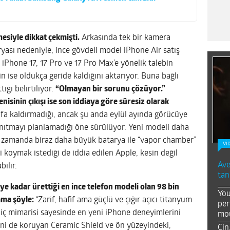
esiyle dikkat çekmişti.
Arkasında tek bir kamera
yası nedeniyle, ince gövdeli model iPhone Air satış
iPhone 17, 17 Pro ve 17 Pro Max’e yönelik talebin
in ise oldukça geride kaldığını aktarıyor. Buna bağlı
ığı belirtiliyor.
“Olmayan bir sorunu çözüyor.”
yenisinin çıkışı ise son iddiaya göre süresiz olarak
a kaldırmadığı, ancak şu anda eylül ayında görücüye
 tanıtmayı planlamadığı öne sürülüyor. Yeni modeli daha
ynı zamanda biraz daha büyük batarya ile “vapor chamber”
Vİ
i koymak istediği de iddia edilen Apple, kesin değil
Ave
ilir.
tan
ye kadar ürettiği en ince telefon modeli olan 98 bin
You
lama şöyle:
“Zarif, hafif ama güçlü ve çığır açıcı titanyum
per
f iç mimarisi sayesinde en yeni iPhone deneyimlerini
mou
ini de koruyan Ceramic Shield ve ön yüzeyindeki,
Çin