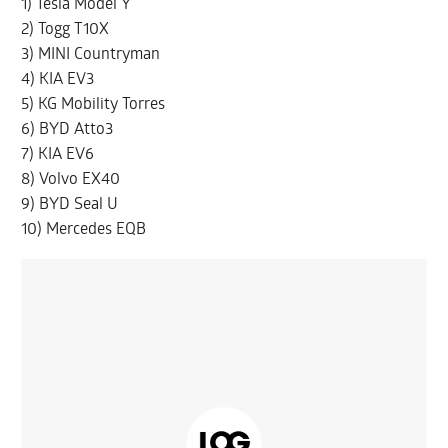
1) Tesla Model Y
2) Togg T10X
3) MINI Countryman
4) KIA EV3
5) KG Mobility Torres
6) BYD Atto3
7) KIA EV6
8) Volvo EX40
9) BYD Seal U
10) Mercedes EQB