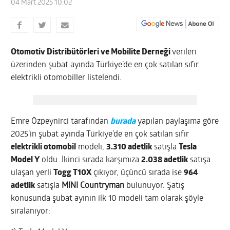
04 Mart 2025 10:02
Otomotiv Distribütörleri ve Mobilite Derneği
verileri
üzerinden şubat ayında Türkiye’de en çok satılan sıfır
elektrikli otomobiller listelendi.
Emre Özpeynirci tarafından
burada
yapılan paylaşıma göre
2025’in şubat ayında Türkiye’de en çok satılan sıfır
elektrikli otomobil
modeli,
3.310 adetlik
satışla
Tesla
Model Y
oldu. İkinci sırada karşımıza
2.038 adetlik
satışa
ulaşan yerli
Togg T10X
çıkıyor, üçüncü sırada ise
964
adetlik
satışla
MINI Countryman
bulunuyor. Şatış
konusunda şubat ayının ilk 10 modeli tam olarak şöyle
sıralanıyor: