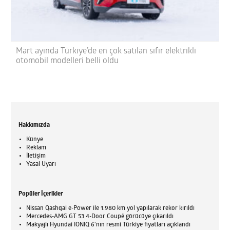
Mart ayında Türkiye’de en çok satılan sıfır elektrikli
otomobil modelleri belli oldu
Hakkımızda
Künye
Reklam
İletişim
Yasal Uyarı
Popüler İçerikler
Nissan Qashqai e-Power ile 1.980 km yol yapılarak rekor kırıldı
Mercedes-AMG GT 53 4-Door Coupé görücüye çıkarıldı
Makyajlı Hyundai IONIQ 6'nın resmi Türkiye fiyatları açıklandı