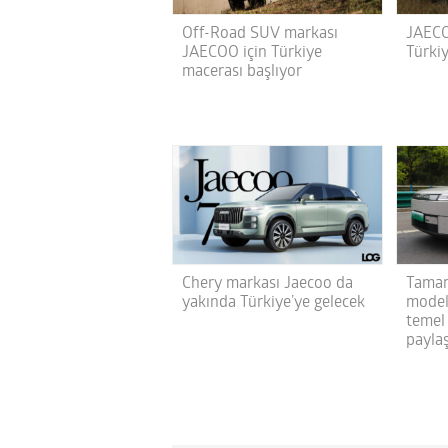
Off-Road SUV markası
JAECO
JAECOO için Türkiye
Türki
macerası başlıyor
Chery markası Jaecoo da
Tamam
yakında Türkiye’ye gelecek
model
temel
paylaş