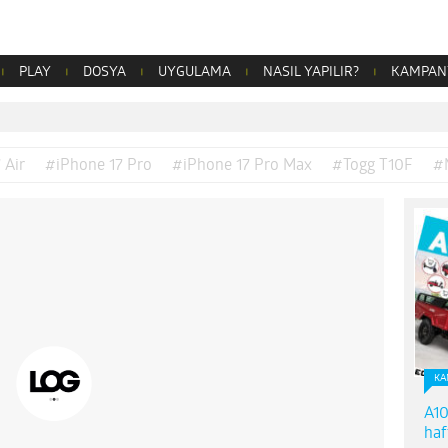
PLAY
DOSYA
UYGULAMA
NASIL YAPILIR?
KAMPAN
 Air
#iPhone 17 Pro
#iPhone 17 Pro Max
#Togg T10F
#
KA
A10
haf