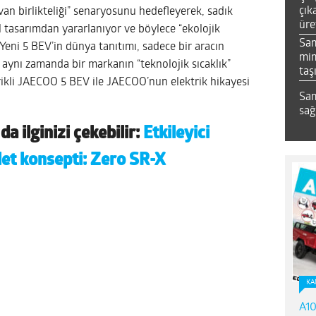
çık
yvan birlikteliği” senaryosunu hedefleyerek, sadık
üre
l tasarımdan yararlanıyor ve böylece “ekolojik
Sa
 Yeni 5 BEV’in dünya tanıtımı, sadece bir aracın
mim
 aynı zamanda bir markanın “teknolojik sıcaklık”
taş
rikli JAECOO 5 BEV ile JAECOO’nun elektrik hikayesi
Sam
sağ
a ilginizi çekebilir:
Etkileyici
let konsepti: Zero SR-X
KA
A10