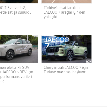
O 7 Evolve 4×2,
Türkiye’de satılacak ilk
ye’de satışa sunuldu
JAECOO 7 araçlar Çin’den
yola çıktı
en elektrikli SUV
Chery imzalı JAECOO 7 için
i JAECOO 5 BEV için
Türkiye macerası başlıyor
 performans verileri
ıldı