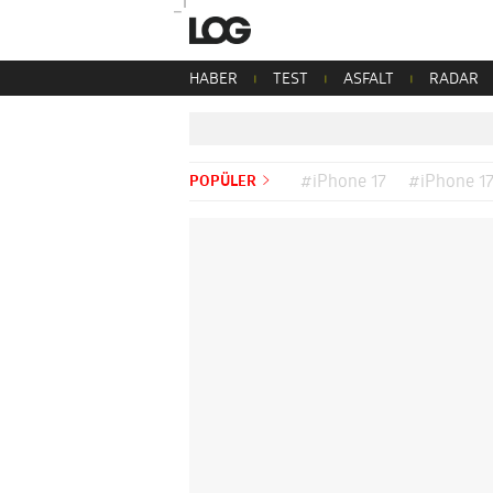
HABER
TEST
ASFALT
RADAR
POPÜLER
#iPhone 17
#iPhone 17