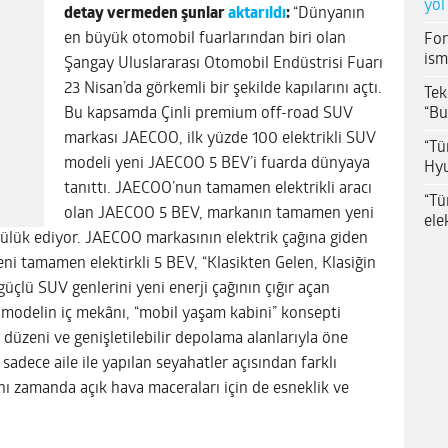
yol
detay vermeden şunlar
aktarıldı
:
“Dünyanın
en büyük otomobil fuarlarından biri olan
For
ism
Şangay Uluslararası Otomobil Endüstrisi Fuarı
23 Nisan’da görkemli bir şekilde kapılarını açtı.
Tek
“Bu
Bu kapsamda Çinli premium off-road SUV
markası JAECOO, ilk yüzde 100 elektrikli SUV
“Tü
modeli yeni JAECOO 5 BEV’i fuarda dünyaya
Hyu
tanıttı. JAECOO’nun tamamen elektrikli aracı
“Tü
olan JAECOO 5 BEV, markanın tamamen yeni
ele
cülük ediyor. JAECOO markasının elektrik çağına giden
ni tamamen elektirkli 5 BEV, “Klasikten Gelen, Klasiğin
üçlü SUV genlerini yeni enerji çağının çığır açan
ni modelin iç mekânı, “mobil yaşam kabini” konsepti
düzeni ve genişletilebilir depolama alanlarıyla öne
 sadece aile ile yapılan seyahatler açısından farklı
ı zamanda açık hava maceraları için de esneklik ve