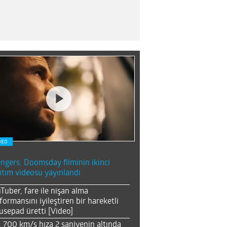
DEO
ngers: Doomsday filminin ikinci
ıtım videosu yayınlandı
Tuber, fare ile nişan alma
formansını iyileştiren bir hareketli
sepad üretti [Video]
, 700 km/s hıza 2 saniyenin altında