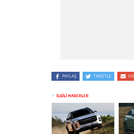
PAYLAŞ
TWEETLE
GÖ
İLGİLİ HABERLER