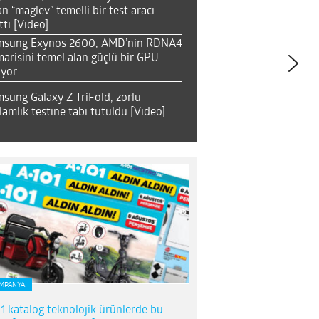
an “maglev” temelli bir test aracı
tti [Video]
msung Exynos 2600, AMD’nin RDNA4
arisini temel alan güçlü bir GPU
ıyor
sung Galaxy Z TriFold, zorlu
lamlık testine tabi tutuldu [Video]
MPANYA
1 katalog teknolojik ürünlerde bu