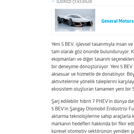
İLGİNİZİ ÇEKEBİLİR
General Motors,
Yeni 5 BEV, işlevsel tasarımıyla insan ve
tam olarak göz önünde bulunduruyor. Kul
ekipmanları ve diğer tasarım seçenekleri,
bir deneyime dönüştürüyor. Yeni 5 BEV a
aksesuar ve hizmetle de donatılıyor. Böyl
aktivitelerine yönelik taleplerini karşıl
ekosistem oluşturan tamamen yeni bir S
Şarj edilebilir hibrit 7 PHEV’in dünya d
5 BEV’in Şangay Otomobil Endüstrisi Fua
aktarma teknolojilerine sahip araçlarla k
markanın hedefleri hakkında bir fikir ed
küresel otomotiv sektörünün yeniden şe