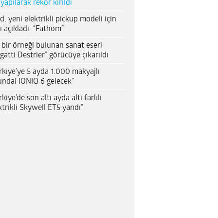
 yapılarak rekor kırıldı
d, yeni elektrikli pickup modeli için
i açıkladı: “Fathom”
 bir örneği bulunan sanat eseri
gatti Destrier” görücüye çıkarıldı
rkiye’ye 5 ayda 1.000 makyajlı
ndai IONIQ 6 gelecek”
rkiye’de son altı ayda altı farklı
ktrikli Skywell ET5 yandı”