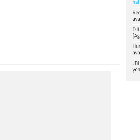
haf
Red
ava
DJI
[Ağ
Hua
ava
JBL
yen