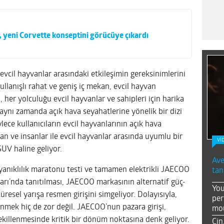
 yeni Corvette konseptini görücüye çıkardı
 evcil hayvanlar arasındaki etkileşimin gereksinimlerini
lanışlı rahat ve geniş iç mekan, evcil hayvan
 her yolculuğu evcil hayvanlar ve sahipleri için harika
ynı zamanda açık hava seyahatlerine yönelik bir dizi
ece kullanıcıların evcil hayvanlarının açık hava
ayan ve insanlar ile evcil hayvanlar arasında uyumlu bir
Vİ
UV haline geliyor.
Ave
ayanıklılık maratonu testi ve tamamen elektrikli JAECOO
tan
rı’nda tanıtılması, JAECOO markasının alternatif güç-
You
üresel yarışa resmen girişini simgeliyor. Dolayısıyla,
per
inmek hiç de zor değil. JAECOO’nun pazara girişi,
mou
killenmesinde kritik bir dönüm noktasına denk geliyor.
Çin