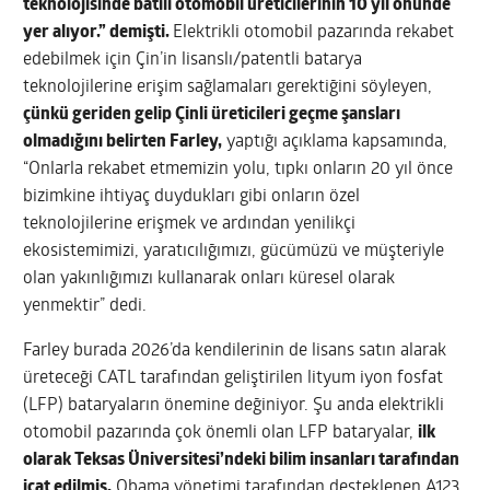
teknolojisinde batılı otomobil üreticilerinin 10 yıl önünde
yer alıyor.” demişti.
Elektrikli otomobil pazarında rekabet
edebilmek için Çin’in lisanslı/patentli batarya
teknolojilerine erişim sağlamaları gerektiğini söyleyen,
çünkü geriden gelip Çinli üreticileri geçme şansları
olmadığını belirten Farley,
yaptığı açıklama kapsamında,
“Onlarla rekabet etmemizin yolu, tıpkı onların 20 yıl önce
bizimkine ihtiyaç duydukları gibi onların özel
teknolojilerine erişmek ve ardından yenilikçi
ekosistemimizi, yaratıcılığımızı, gücümüzü ve müşteriyle
olan yakınlığımızı kullanarak onları küresel olarak
yenmektir” dedi.
Farley burada 2026’da kendilerinin de lisans satın alarak
üreteceği CATL tarafından geliştirilen lityum iyon fosfat
(LFP) bataryaların önemine değiniyor. Şu anda elektrikli
otomobil pazarında çok önemli olan LFP bataryalar,
ilk
olarak Teksas Üniversitesi’ndeki bilim insanları tarafından
icat edilmiş.
Obama yönetimi tarafından desteklenen A123