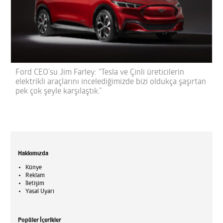
Ford CEO’su Jim Farley: “Tesla ve Çinli üreticilerin
elektrikli araçlarını incelediğimizde bizi oldukça şaşırtan
pek çok şeyle karşılaştık.”
Hakkımızda
Künye
Reklam
İletişim
Yasal Uyarı
Popüler İçerikler