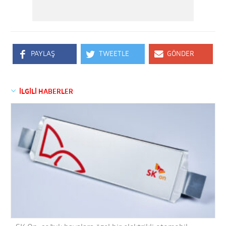
PAYLAŞ
TWEETLE
GÖNDER
İLGİLİ HABERLER