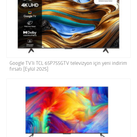
Google TV’li TCL 65P755GTV televizyon için yeni indirim
fırsatı [Eylül 2025]