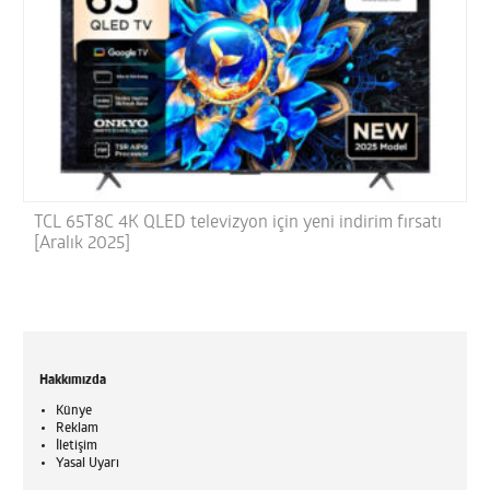
TCL 65T8C 4K QLED televizyon için yeni indirim fırsatı
[Aralık 2025]
Hakkımızda
Künye
Reklam
İletişim
Yasal Uyarı