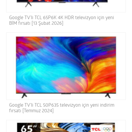
Google TV’li TCL 65P6K 4K HDR televizyon için yeni
BİM fırsatı [13 Şubat 2026]
Google TV’li TCL 50P635 televizyon için yeni indirim
fırsatı [Temmuz 2024]