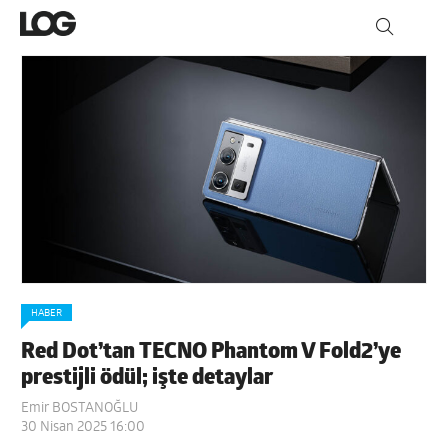
HABER
Red Dot’tan TECNO Phantom V Fold2’ye
prestijli ödül; işte detaylar
Emir BOSTANOĞLU
30 Nisan 2025 16:00