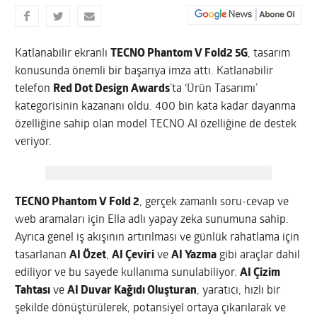
Katlanabilir ekranlı
TECNO Phantom V Fold2 5G
, tasarım
konusunda önemli bir başarıya imza attı. Katlanabilir
telefon
Red Dot Design Awards
’ta ‘Ürün Tasarımı’
kategorisinin kazananı oldu. 400 bin kata kadar dayanma
özelliğine sahip olan model TECNO AI özelliğine de destek
veriyor.
TECNO Phantom V Fold 2
, gerçek zamanlı soru-cevap ve
web aramaları için Ella adlı yapay zeka sunumuna sahip.
Ayrıca genel iş akışının artırılması ve günlük rahatlama için
tasarlanan
AI Özet
,
AI Çeviri
ve
AI Yazma
gibi araçlar dahil
ediliyor ve bu sayede kullanıma sunulabiliyor.
AI Çizim
Tahtası
ve
AI Duvar Kağıdı Oluşturan
, yaratıcı, hızlı bir
şekilde dönüştürülerek, potansiyel ortaya çıkarılarak ve