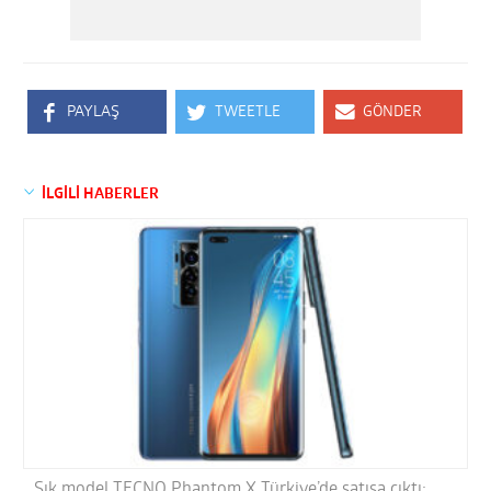
PAYLAŞ
TWEETLE
GÖNDER
İLGİLİ HABERLER
Şık model TECNO Phantom X Türkiye’de satışa çıktı;