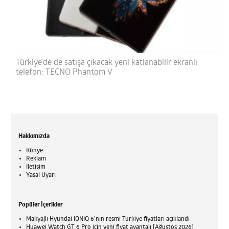
Türkiye’de de satışa çıkacak yeni katlanabilir ekranlı
telefon: TECNO Phantom V
Hakkımızda
Künye
Reklam
İletişim
Yasal Uyarı
Popüler İçerikler
Makyajlı Hyundai IONIQ 6'nın resmi Türkiye fiyatları açıklandı
Huawei Watch GT 6 Pro için yeni fiyat avantajı [Ağustos 2026]