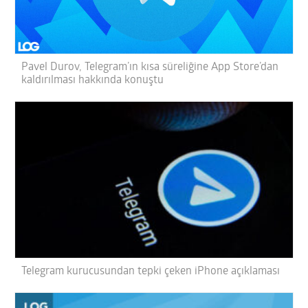
Pavel Durov, Telegram’ın kısa süreliğine App Store’dan
kaldırılması hakkında konuştu
Telegram kurucusundan tepki çeken iPhone açıklaması