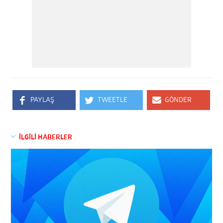
PAYLAŞ
TWEETLE
GÖNDER
İLGİLİ HABERLER