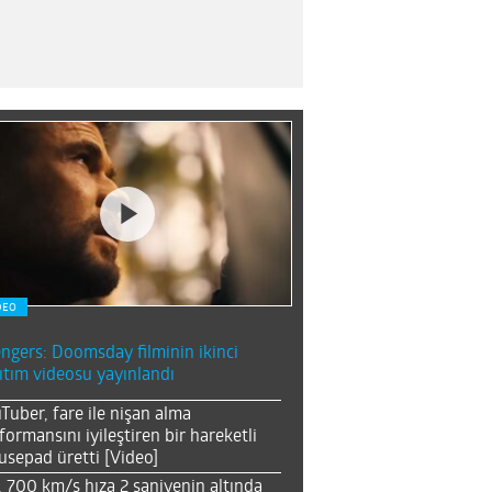
DEO
ngers: Doomsday filminin ikinci
ıtım videosu yayınlandı
Tuber, fare ile nişan alma
formansını iyileştiren bir hareketli
sepad üretti [Video]
, 700 km/s hıza 2 saniyenin altında