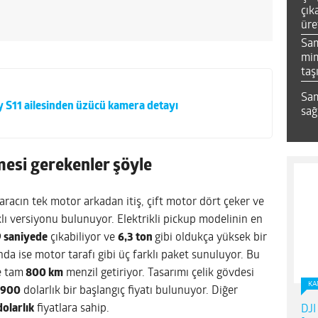
çık
üre
Sa
mim
taş
Sam
 S11 ailesinden üzücü kamera detayı
sağ
mesi gerekenler şöyle
racın tek motor arkadan itiş, çift motor dört çeker ve
lı versiyonu bulunuyor. Elektrikli pickup modelinin en
9 saniyede
çıkabiliyor ve
6,3 ton
gibi oldukça yüksek bir
da ise motor tarafı gibi üç farklı paket sunuluyor. Bu
e tam
800 km
menzil getiriyor. Tasarımı çelik gövdesi
KA
.900
dolarlık bir başlangıç fiyatı bulunuyor. Diğer
olarlık
fiyatlara sahip.
DJI