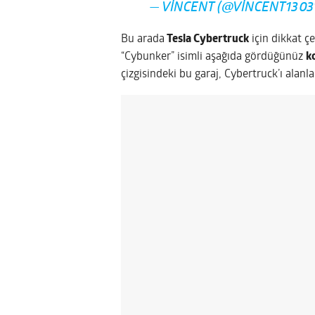
— VINCENT (@VINCENT1303
Bu arada
Tesla Cybertruck
için dikkat ç
“Cybunker” isimli aşağıda gördüğünüz
k
çizgisindeki bu garaj, Cybertruck’ı alanl