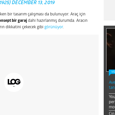
1925)
DECEMBER 13, 2019
eken bir tasarım çalışması da bulunuyor. Araç için
onsept bir garaj
dahi hazırlanmış durumda. Aracın
arın dikkatini çekecek gibi
görünüyor
.
Vİ
Ave
tan
You
per
mou
Çin