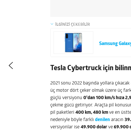
İLGİNİZİ ÇEKEBİLİR
Samsung Galaxy
Tesla Cybertruck için bilin
2021 sonu 2022 başında yollara çıkacak a
üç motor dört çeker olmak üzere üç fark
güçlü versiyonu
0’dan 100 km/s hıza 2,
çekme gücü getiriyor. Araçta pil konusun
pil paketleri
400 km, 480 km
ve en üstt
nedeniyle böyle farklı
denilen
aracın
39
versiyonlar ise
49.900 dolar
ve
69.900 d