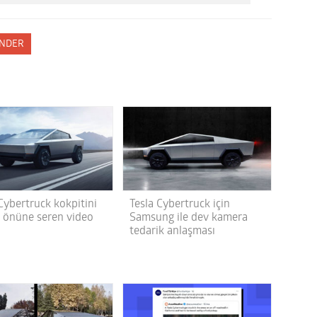
NDER
Cybertruck kokpitini
Tesla Cybertruck için
r önüne seren video
Samsung ile dev kamera
tedarik anlaşması