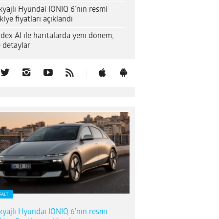
yajlı Hyundai IONIQ 6’nın resmi
kiye fiyatları açıklandı
dex AI ile haritalarda yeni dönem;
e detaylar
FALT
yajlı Hyundai IONIQ 6’nın resmi