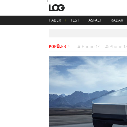
HABER
TEST
ASFALT
RADAR
POPÜLER
#iPhone 17
#iPhone 17