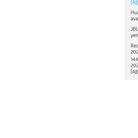
[Ağ
Hua
ava
JBL
yen
Red
202
144
202
[Ağ