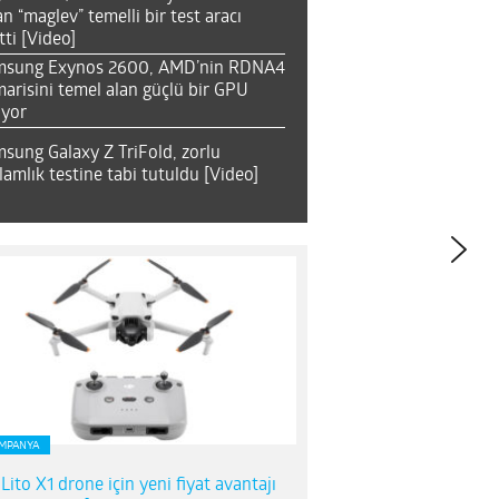
an “maglev” temelli bir test aracı
tti [Video]
msung Exynos 2600, AMD’nin RDNA4
arisini temel alan güçlü bir GPU
ıyor
sung Galaxy Z TriFold, zorlu
lamlık testine tabi tutuldu [Video]
MPANYA
 Lito X1 drone için yeni fiyat avantajı