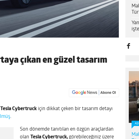
Mak
Tür
Yan
işt
rtaya çıkan en güzel tasarım
p
Tesla Cybertruck
için dikkat çeken bir tasarım detayı
lmüş
.
AS
Son dönemde tanıtılan en özgün araçlardan
Mak
olan
Tesla Cybertruck,
görebileceğiniz üzere