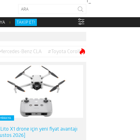
YA
TAKİP ET!
Mercedes-Benz CLA
#Toyota Corolla
MPANYA
 Lito X1 drone için yeni fiyat avantajı
ustos 2026]