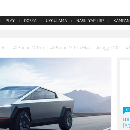
PLAY
DOSYA
UYGULAMA
NASIL YAPILIR?
KAMPAN
 Air
#iPhone 17 Pro
#iPhone 17 Pro Max
#Togg T10F
#
KA
DJI
[Ağ