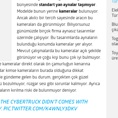
Tür
bünyesinde
standart yan aynalar taşımıyor
.
Ele
Modelde bunun yerine
kameralar
bulunuyor.
Tür
Ancak akılcı bir tercih sayesinde aracın bu
Blu
kameraları da görünmüyor. Biliyorsunuz
çık
günümüzde birçok firma aynasız tasarımlar
üzerinde çalışıyor. Bu tasarımlarda aynaların
Tog
ola
bulunduğu konumda kameralar yer alıyor.
Mevcut çalışmalarda bu kameralar açık şekilde
Toy
görünüyor ve çoğu kişi bunu çok iyi bulmuyor.
üre
se kameralar direkt olarak ön çamurluğun kenarına
adar kimse kameraların burada olduğuna dikkat
 ile gündeme gelen bu durum, gerçekten çok güzel
bozulmuyor, rüzgar sesi gibi sorunlar kalmıyor. Ayrıca
aların kırılma riski de bulunmuyor deniyor.
 THE CYBERTRUCK DIDN’T COMES WITH
Y.
PIC.TWITTER.COM/K4WNLY3DKV