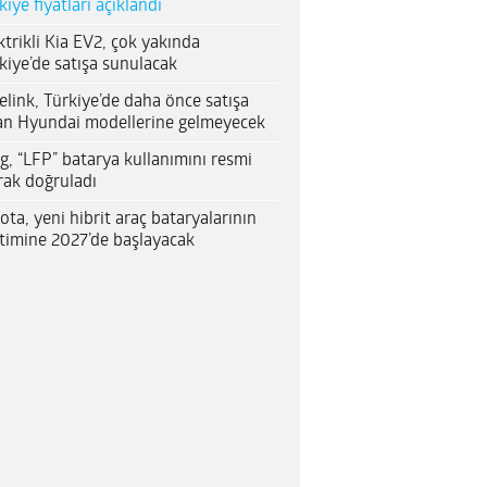
kiye fiyatları açıklandı
ktrikli Kia EV2, çok yakında
kiye’de satışa sunulacak
elink, Türkiye’de daha önce satışa
an Hyundai modellerine gelmeyecek
g, “LFP” batarya kullanımını resmi
rak doğruladı
ota, yeni hibrit araç bataryalarının
timine 2027’de başlayacak