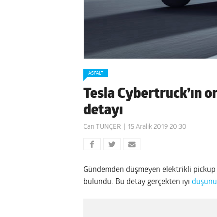
ASFALT
Tesla Cybertruck’ın o
detayı
Can TUNÇER
15 Aralık 2019 20:30
Gündemden düşmeyen elektrikli picku
bulundu. Bu detay gerçekten iyi
düşünü