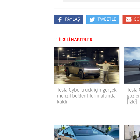
PAYLAŞ
TWEETLE
GÖ
İLGİLİ HABERLER
Tesla Cybertruck için gerçek
Tesla 
menzil beklentilerin altında
gözle
kaldı
[İzle]