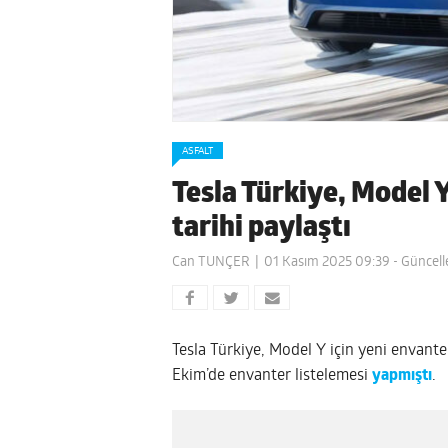
ASFALT
Tesla Türkiye, Model Y
tarihi paylaştı
Can TUNÇER
01 Kasım 2025 09:39
- Güncel
Tesla Türkiye, Model Y için yeni envante
Ekim’de envanter listelemesi
yapmıştı
.