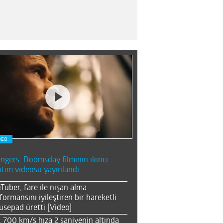
DEO
ngers: Doomsday filminin ikinci
ıtım videosu yayınlandı
Tuber, fare ile nişan alma
formansını iyileştiren bir hareketli
sepad üretti [Video]
, 700 km/s hıza 2 saniyenin altında