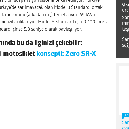
asit bir süspansiyon sistemi tercih ediliyor. Türkiye
çık
Türkiye’de satılmayacak olan Model 3 Standard, ortak
üre
rik motorunu (arkadan itiş) temel alıyor. 69 kWh
Sa
m menzil açıklanıyor. Model Y Standard için 0-100 km/s
mim
taş
dard içinse 5,8 saniye olarak paylaşılıyor.
Sam
ında bu da ilginizi çekebilir:
sağ
li motosiklet
konsepti: Zero SR-X
KA
Sam
ava