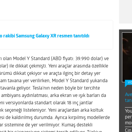
o rakibi Samsung Galaxy XR resmen tanıtıldı
rı olan Model Y Standard (ABD fiyatı: 39.990 dolar) ve
r) ile dikkat çekmişti. Yeni araçlar arasında özellikle
ürümü dikkat çekiyor ve araçta ilginç bir detay yer
cam tavana yer verilirken, Model Y Standard yukarıda
Vİ
tavanla geliyor. Tesla’nın neden böyle bir tercihte
Ave
ambiyans aydınlatması, arka ekran ve ışık barları da
tan
ni versiyonlarda standart olarak 18 inç jantlar
k seçeneği listeleniyor. Yeni araçlardan arka koltuk
You
per
esi de kaldırılmış durumda. Ayrıca kırpılmış modellerde
mou
r sistemine de yer verilmiyor. Kumaş destekli
Çin