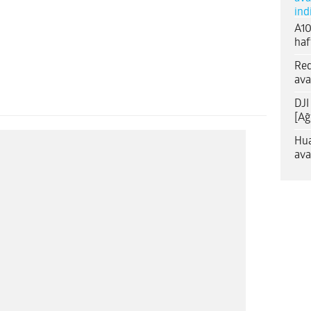
ind
A10
haf
Red
ava
DJI
[Ağ
Hua
ava