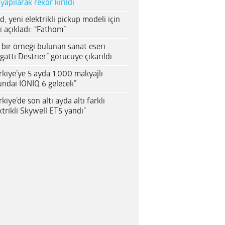
 yapılarak rekor kırıldı
d, yeni elektrikli pickup modeli için
i açıkladı: “Fathom”
 bir örneği bulunan sanat eseri
gatti Destrier” görücüye çıkarıldı
rkiye’ye 5 ayda 1.000 makyajlı
ndai IONIQ 6 gelecek”
rkiye’de son altı ayda altı farklı
ktrikli Skywell ET5 yandı”