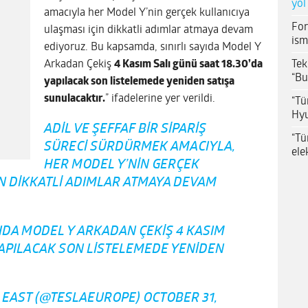
yol
amacıyla her Model Y’nin gerçek kullanıcıya
For
ulaşması için dikkatli adımlar atmaya devam
ism
ediyoruz. Bu kapsamda, sınırlı sayıda Model Y
Tek
Arkadan Çekiş
4 Kasım Salı günü saat 18.30’da
“Bu
yapılacak son listelemede yeniden satışa
sunulacaktır.
” ifadelerine yer verildi.
“Tü
Hyu
ADIL VE ŞEFFAF BIR SIPARIŞ
“Tü
SÜRECI SÜRDÜRMEK AMACIYLA,
ele
HER MODEL Y’NIN GERÇEK
IN DIKKATLI ADIMLAR ATMAYA DEVAM
YIDA MODEL Y ARKADAN ÇEKIŞ 4 KASIM
 YAPILACAK SON LISTELEMEDE YENIDEN
E EAST (@TESLAEUROPE)
OCTOBER 31,