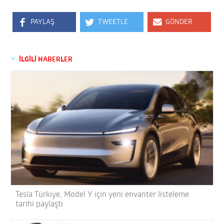
PAYLAŞ
TWEETLE
GÖNDER
İLGİLİ HABERLER
Tesla Türkiye, Model Y için yeni envanter listeleme
tarihi paylaştı