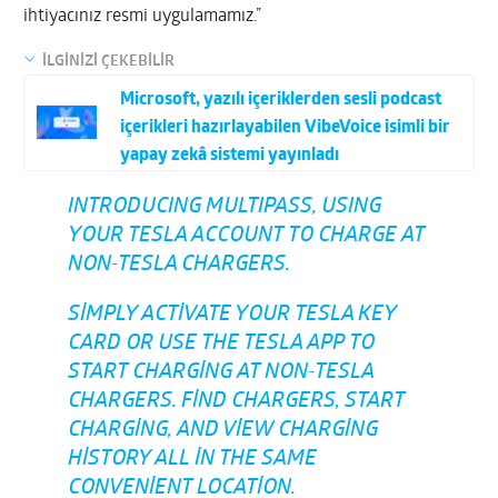
ihtiyacınız resmi uygulamamız.”
İLGİNİZİ ÇEKEBİLİR
Microsoft, yazılı içeriklerden sesli podcast
içerikleri hazırlayabilen VibeVoice isimli bir
yapay zekâ sistemi yayınladı
INTRODUCING MULTIPASS, USING
YOUR TESLA ACCOUNT TO CHARGE AT
NON-TESLA CHARGERS.
SIMPLY ACTIVATE YOUR TESLA KEY
CARD OR USE THE TESLA APP TO
START CHARGING AT NON-TESLA
CHARGERS. FIND CHARGERS, START
CHARGING, AND VIEW CHARGING
HISTORY ALL IN THE SAME
CONVENIENT LOCATION.