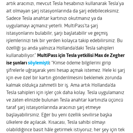
artık aracınızı, mevcut Tesla hesabınızı kullanarak Tesla’ya
ait olmayan şarj istasyonlarında da şarj edebileceksiniz.
Sadece Tesla anahtar kartınızı okutmanız ya da
uygulamayı açmanız yeterli. MultiPass’ta şarj
istasyonlarını bulabilir, şarjı başlatabilir ve geçmiş
işlemlerinizi tek bir yerden kolayca takip edebilirsiniz. Bu
özelliği şu anda yalnızca Hollanda’daki Tesla sahipleri
kullanabiliyor.”
MultiPass için Tesla yetkilisi Max de Zegher
ise şunları
söylemişti
:
“Kimse ödeme bilgilerini girip
şifrelerle uğraşarak yeni hesap açmak istemez. Hele ki şarj
için eve özel bir kartın gönderilmesini beklemek zorunda
kalmak oldukça zahmetli bir iş. Ama artık Hollanda’da
Tesla sahipleri için işler çok daha kolay. Tesla uygulamanız
ve zaten elinizde bulunan Tesla anahtar kartınızla üçüncü
taraf şarj istasyonlarında aracınızı şarj etmeye
başlayabilirsiniz. Eğer bu yeni özellik sevilirse başka
ülkelere de açılacak. Kısacası, Tesla sahibi olmayı
olabildiğince basit hâle getirmek istiyoruz; her şey için tek