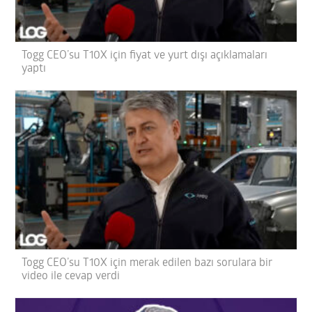
Togg CEO’su T10X için fiyat ve yurt dışı açıklamaları
yaptı
Togg CEO’su T10X için merak edilen bazı sorulara bir
video ile cevap verdi