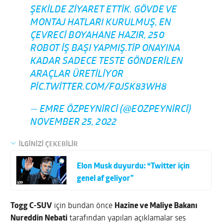
ŞEKILDE ZIYARET ETTIK. GÖVDE VE
MONTAJ HATLARI KURULMUŞ, EN
ÇEVRECI BOYAHANE HAZIR, 250
ROBOT IŞ BAŞI YAPMIŞ.TIP ONAYINA
KADAR SADECE TESTE GÖNDERILEN
ARAÇLAR ÜRETILIYOR
PIC.TWITTER.COM/F0JSK83WH8
— EMRE ÖZPEYNIRCI (@EOZPEYNIRCI)
NOVEMBER 25, 2022
İLGİNİZİ ÇEKEBİLİR
Elon Musk duyurdu: “Twitter için
genel af geliyor”
Togg C-SUV
için bundan önce
Hazine ve Maliye Bakanı
Nureddin Nebati
tarafından yapılan açıklamalar ses