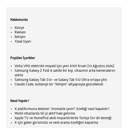
Hakkımızda
Künye
Reklam
İletişim
Yasal Uyarı
Popüler İçerikler
Volta VM2 elektrikli moped için yeni A101 fırsatı [13 Ağustos 2026]
Samsung Galaxy Z Fold 8 sahibi bir kişi, cihazının arka kameralarını
söktü
Samsung Galaxy Tab S12+ ve Galaxy Tab S12 Ultra ortaya çıktı
Claude Code, kullanışlı bir "iletişim" altyapısıyla güncellendi
Nasıl Yapılır?
X platformuna eklenen “otomatik çeviri” özelliği nasıl kapatılır?
Mobil cihazlarda 5G’yi aktif hale getirme
Apple TV ve HomePod akıllı hoparlörlerde Türkçe Siri dil desteği
X için gelen görüntülü ve sesli arama özelliğini kapatma