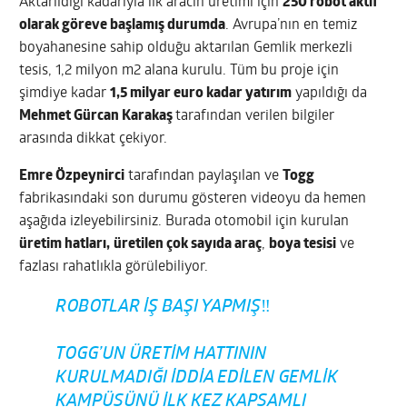
Aktarıldığı kadarıyla ilk aracın üretimi için
250 robot aktif
olarak göreve başlamış durumda
. Avrupa’nın en temiz
boyahanesine sahip olduğu aktarılan Gemlik merkezli
tesis, 1,2 milyon m2 alana kurulu. Tüm bu proje için
şimdiye kadar
1,5 milyar euro kadar yatırım
yapıldığı da
Mehmet Gürcan Karakaş
tarafından verilen bilgiler
arasında dikkat çekiyor.
Emre Özpeynirci
tarafından paylaşılan ve
Togg
fabrikasındaki son durumu gösteren videoyu da hemen
aşağıda izleyebilirsiniz. Burada otomobil için kurulan
üretim hatları,
üretilen çok sayıda araç
,
boya tesisi
ve
fazlası rahatlıkla görülebiliyor.
ROBOTLAR IŞ BAŞI YAPMIŞ‼️
TOGG’UN ÜRETIM HATTININ
KURULMADIĞI IDDIA EDILEN GEMLIK
KAMPÜSÜNÜ ILK KEZ KAPSAMLI