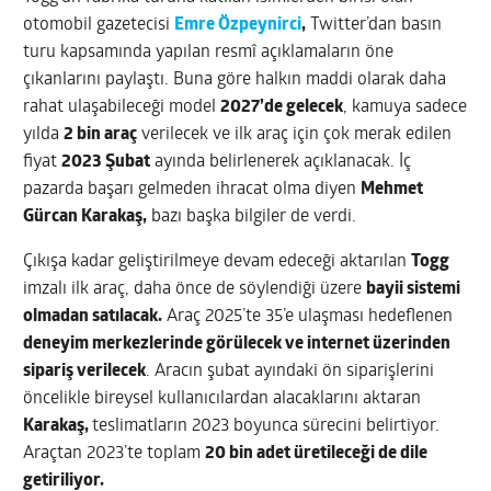
otomobil gazetecisi
Emre Özpeynirci
,
Twitter’dan basın
turu kapsamında yapılan resmî açıklamaların öne
çıkanlarını paylaştı. Buna göre halkın maddi olarak daha
rahat ulaşabileceği model
2027’de gelecek
, kamuya sadece
yılda
2 bin araç
verilecek ve ilk araç için çok merak edilen
fiyat
2023 Şubat
ayında belirlenerek açıklanacak. İç
pazarda başarı gelmeden ihracat olma diyen
Mehmet
Gürcan Karakaş,
bazı başka bilgiler de verdi.
Çıkışa kadar geliştirilmeye devam edeceği aktarılan
Togg
imzalı ilk araç, daha önce de söylendiği üzere
bayii sistemi
olmadan satılacak.
Araç 2025’te 35’e ulaşması hedeflenen
deneyim merkezlerinde görülecek ve internet üzerinden
sipariş verilecek
. Aracın şubat ayındaki ön siparişlerini
öncelikle bireysel kullanıcılardan alacaklarını aktaran
Karakaş,
teslimatların 2023 boyunca sürecini belirtiyor.
Araçtan 2023’te toplam
20 bin adet üretileceği de dile
getiriliyor.