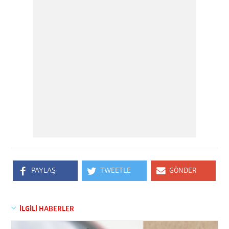
PAYLAŞ
TWEETLE
GÖNDER
İLGİLİ HABERLER