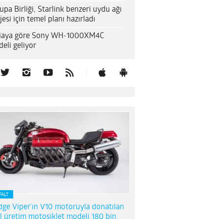
upa Birliği, Starlink benzeri uydu ağı
jesi için temel planı hazırladı
diaya göre Sony WH-1000XM4C
eli geliyor
FALT
ge Viper’ın V10 motoruyla donatılan
l üretim motosiklet modeli 180 bin