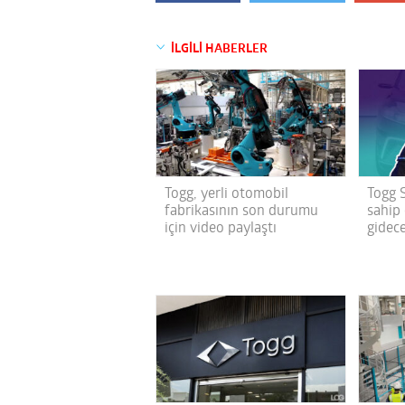
İLGİLİ HABERLER
Togg, yerli otomobil
Togg 
fabrikasının son durumu
sahip
için video paylaştı
gidec