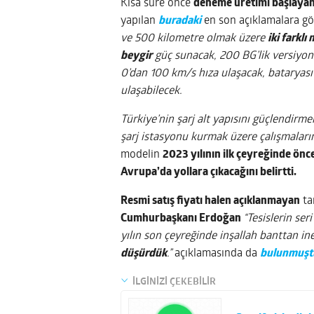
Kısa süre önce
deneme üretimi başlaya
yapılan
buradaki
en son açıklamalara gö
ve 500 kilometre olmak üzere
iki farklı
beygir
güç sunacak, 200 BG’lik versiyo
0’dan 100 km/s hıza ulaşacak, bataryası 
ulaşabilecek.
Türkiye’nin şarj alt yapısını güçlendirme
şarj istasyonu kurmak üzere çalışmaları
modelin
2023 yılının ilk çeyreğinde önc
Avrupa’da yollara çıkacağını belirtti.
Resmi satış fiyatı halen açıklanmayan
ta
Cumhurbaşkanı Erdoğan
“Tesislerin ser
yılın son çeyreğinde inşallah banttan in
düşürdük
.”
açıklamasında da
bulunmuşt
İLGİNİZİ ÇEKEBİLİR