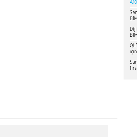
A10
Sen
BİM
Dij
BİM
QLE
içi
Sam
fır