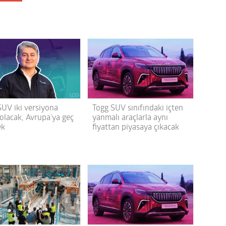
SUV iki versiyona
Togg SUV sınıfındaki içten
 olacak, Avrupa’ya geç
yanmalı araçlarla aynı
ek
fiyattan piyasaya çıkacak