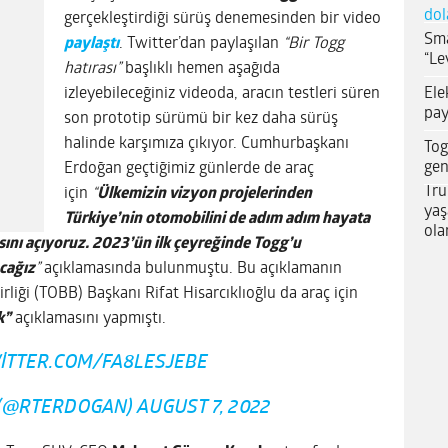
dol
gerçekleştirdiği sürüş denemesinden bir video
Sma
paylaştı
. Twitter’dan paylaşılan
“Bir Togg
“Le
hatırası”
başlıklı hemen aşağıda
Ele
izleyebileceğiniz videoda, aracın testleri süren
pay
son prototip sürümü bir kez daha sürüş
halinde karşımıza çıkıyor. Cumhurbaşkanı
Tog
gen
Erdoğan geçtiğimiz günlerde de araç
Tru
için
“
Ülkemizin vizyon projelerinden
yaş
Türkiye’nin otomobilini de adım adım hayata
ola
sını açıyoruz. 2023’ün ilk çeyreğinde Togg’u
cağız
”
açıklamasında bulunmuştu. Bu açıklamanın
rliği (TOBB) Başkanı Rifat Hisarcıklıoğlu da araç için
k”
açıklamasını yapmıştı.
WITTER.COM/FA8LESJEBE
 (@RTERDOGAN)
AUGUST 7, 2022