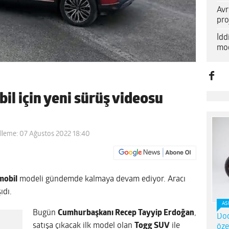
Avr
pro
İd
mod
il için yeni sürüş videosu
lleme: 07 Ağustos 2022 18:40
mobil
modeli gündemde kalmaya devam ediyor. Aracı
ıdı.
AS
Bugün
Cumhurbaşkanı Recep Tayyip Erdoğan
,
Dod
satışa çıkacak ilk model olan
Togg SUV
ile
öze