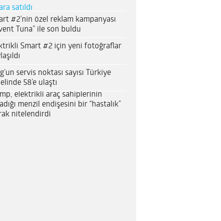
ara satıldı
rt #2’nin özel reklam kampanyası
vent Tuna” ile son buldu
ktrikli Smart #2 için yeni fotoğraflar
laşıldı
g’un servis noktası sayısı Türkiye
elinde 58’e ulaştı
mp, elektrikli araç sahiplerinin
adığı menzil endişesini bir “hastalık”
rak nitelendirdi