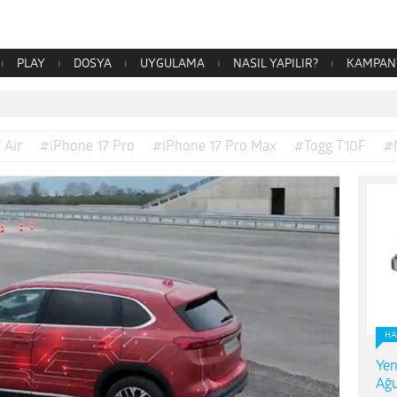
PLAY
DOSYA
UYGULAMA
NASIL YAPILIR?
KAMPAN
 Air
#iPhone 17 Pro
#iPhone 17 Pro Max
#Togg T10F
#
HA
Yen
Ağu