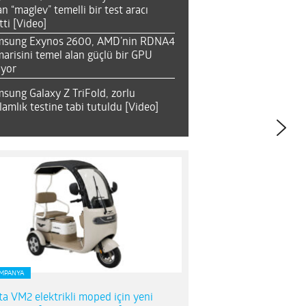
an “maglev” temelli bir test aracı
tti [Video]
msung Exynos 2600, AMD’nin RDNA4
arisini temel alan güçlü bir GPU
ıyor
sung Galaxy Z TriFold, zorlu
lamlık testine tabi tutuldu [Video]
MPANYA
ta VM2 elektrikli moped için yeni