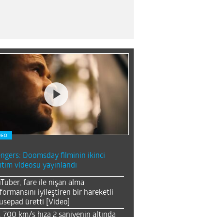
DEO
ngers: Doomsday filminin ikinci
ıtım videosu yayınlandı
Tuber, fare ile nişan alma
formansını iyileştiren bir hareketli
sepad üretti [Video]
, 700 km/s hıza 2 saniyenin altında