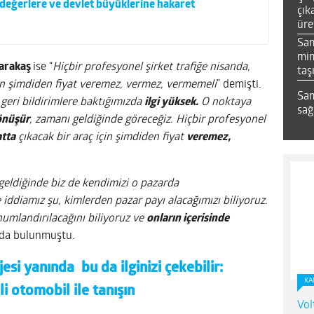
i değerlere ve devlet büyüklerine hakaret
çık
üre
Sa
mim
arakaş
ise “
Hiçbir profesyonel şirket trafiğe nisanda,
taş
çin şimdiden fiyat veremez, vermez, vermemeli
” demişti.
Sam
geri bildirimlere baktığımızda
ilgi yüksek.
O noktaya
sağ
dönüşür
, zamanı geldiğinde göreceğiz. Hiçbir profesyonel
tta
çıkacak bir araç için şimdiden fiyat
veremez,
geldiğinde biz de kendimizi o pazarda
iddiamız şu, kimlerden pazar payı alacağımızı biliyoruz.
umlandırılacağını biliyoruz ve
onların içerisinde
nda bulunmuştu.
ojesi yanında
bu da ilginizi çekebilir:
KA
i otomobil ile tanışın
Vol