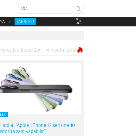
YA
TAKİP ET!
Mercedes-Benz CLA
#Toyota Corolla
BER
i iddia: “Apple, iPhone 17 serisine 10
stos’ta zam yapabilir”