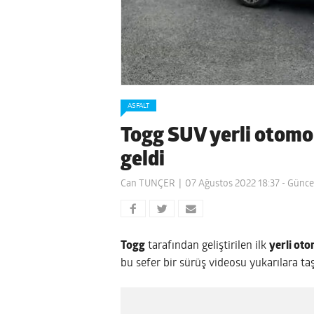
ASFALT
Togg SUV yerli otomob
geldi
Can TUNÇER
07 Ağustos 2022 18:37
- Günce
Togg
tarafından geliştirilen ilk
yerli oto
bu sefer bir sürüş videosu yukarılara taş