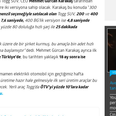
n
Togg SUV, CEO
Mehmet Gürcan Karakaş
tarafından
re iki versiyona sahip olacak. Karakaş bu konuda “
300
 menzil seçeneğiyle satılacak olan
Togg SUV,
200
ve
400
n
7,6 saniyede,
400 BG’lik versiyon ise
4,8 saniyede
yüzde 80 doluluğa hızlı şarj ile
25 dakikada
k üzere de bir şirket kurmuş, bu amaçla bin adet hızlı
na başlamıştır”
dedi. Mehmet Gürcan Karakaş ayrıca ilk
e Türkiye’de
, bu tarihten yaklaşık
18 ay sonra ise
Vİ
mamen elektrikli otomobil için geçtiğimiz hafta
i üretime hazır hale gelmesiyle ilk seri üretim araçlar bu
Ave
ecek. Yerli araç Togg’da
ÖTV’yi yüzde 10’lara kadar
tan
u.
You
per
mou
Çin