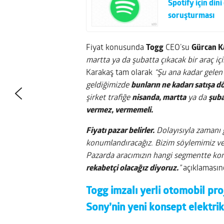
Spotify için din
soruşturması
Fiyat konusunda
Togg
CEO’su
Gürcan K
martta ya da şubatta çıkacak bir araç i
Karakaş tam olarak
“Şu ana kadar gelen 
geldiğimizde
bunların ne kadarı satışa 
şirket trafiğe
nisanda, martta
ya da
şuba
vermez, vermemeli.
Fiyatı pazar belirler.
Dolayısıyla zamanı 
konumlandıracağız. Bizim söylemimiz ve 
Pazarda aracımızın hangi segmentte kon
rekabetçi olacağız diyoruz.
”
açıklaması
Togg imzalı yerli otomobil pr
Sony’nin yeni konsept elektrikl