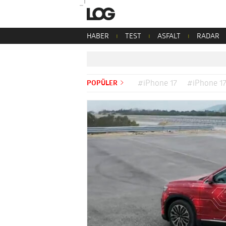
HABER
TEST
ASFALT
RADAR
POPÜLER
#iPhone 17
#iPhone 17