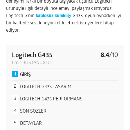
deneyimi farklı bir boyuta taşıyacak üçüncü Logitech
ürünüyle ilgili detaylı incelemeyi paylaşmak istiyoruz.
Logitech G’nin
kablosuz kulaklığı
G435, oyun oynarken iyi
bir kalitede ses deneyimi elde etmek isteyenlere hitap
ediyor.
Logitech G435
8.4
/
10
Emir BOSTANOĞLU
GİRİŞ
LOGITECH G435 TASARIM
LOGITECH G435 PERFORMANS
SON SÖZLER
DETAYLAR