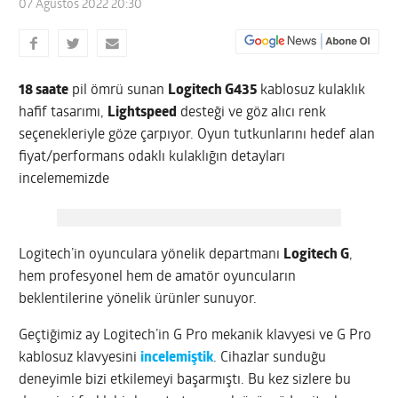
07 Ağustos 2022 20:30
18 saate
pil ömrü sunan
Logitech G435
kablosuz kulaklık
hafif tasarımı,
Lightspeed
desteği ve göz alıcı renk
seçenekleriyle göze çarpıyor. Oyun tutkunlarını hedef alan
fiyat/performans odaklı kulaklığın detayları
incelememizde
Logitech’in oyunculara yönelik departmanı
Logitech G
,
hem profesyonel hem de amatör oyuncuların
beklentilerine yönelik ürünler sunuyor.
Geçtiğimiz ay Logitech’in G Pro mekanik klavyesi ve G Pro
kablosuz klavyesini
incelemiştik
. Cihazlar sunduğu
deneyimle bizi etkilemeyi başarmıştı. Bu kez sizlere bu