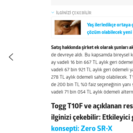
İLGİNİZİ ÇEKEBİLİR
Yaş ilerledikçe ortay
çözüm olabilecek yeni 
Satış hakkında şirket ek olarak şunları a
de devreye aldı. Bu kapsamda bireysel ku
ay vadeli 16 bin 667 TL aylık geri ödeme
vadeli 67 bin 921 TL aylık geri ödemeli y
278 TL aylık ödemeli sahip olabilecek. T
de 200 bin TL %0 faiz seçeneğinin yanı s
vadeli 71 bin 054 TL aylık ödemeli altern
Togg T10F ve açıklanan res
ilginizi çekebilir: Etkileyic
konsepti: Zero SR-X