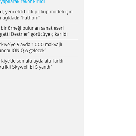
 yapılarak rekor kırıldı
d, yeni elektrikli pickup modeli için
i açıkladı: “Fathom”
 bir örneği bulunan sanat eseri
gatti Destrier” görücüye çıkarıldı
rkiye’ye 5 ayda 1.000 makyajlı
ndai IONIQ 6 gelecek”
rkiye’de son altı ayda altı farklı
ktrikli Skywell ET5 yandı”