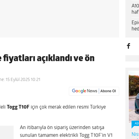
A10
haf
Epi
hed
 fiyatları açıklandı ve ön
e: 15 Eylül 2025 10:21
eli
Togg T10F
için çok merak edilen resmi Türkiye
AS
An itibarıyla ön sipariş üzerinden satışa
Nis
sunulan tamamen elektrikli Togg T10F’in V1