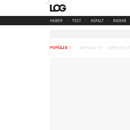
HABER
TEST
ASFALT
RADAR
POPÜLER
#iPhone 17
#iPhone 17