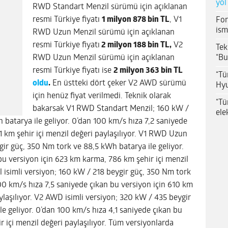
yol
RWD Standart Menzil sürümü için açıklanan
resmi Türkiye fiyatı
1 milyon 878 bin TL
, V1
For
ism
RWD Uzun Menzil sürümü için açıklanan
resmi Türkiye fiyatı
2 milyon 188 bin TL,
V2
Tek
“Bu
RWD Uzun Menzil sürümü için açıklanan
resmi Türkiye fiyatı ise
2 milyon 363 bin TL
“Tü
oldu
.
En üstteki dört çeker V2 AWD sürümü
Hyu
için henüz fiyat verilmedi. Teknik olarak
“Tü
bakarsak V1 RWD Standart Menzil; 160 kW /
ele
 batarya ile geliyor. 0’dan 100 km/s hıza 7,2 saniyede
1 km şehir içi menzil değeri paylaşılıyor. V1 RWD Uzun
gir güç, 350 Nm tork ve 88,5 kWh batarya ile geliyor.
bu versiyon için 623 km karma, 786 km şehir içi menzil
 isimli versiyon; 160 kW / 218 beygir güç, 350 Nm tork
00 km/s hıza 7,5 saniyede çıkan bu versiyon için 610 km
ylaşılıyor. V2 AWD isimli versiyon; 320 kW / 435 beygir
e geliyor. 0’dan 100 km/s hıza 4,1 saniyede çıkan bu
 içi menzil değeri paylaşılıyor. Tüm versiyonlarda