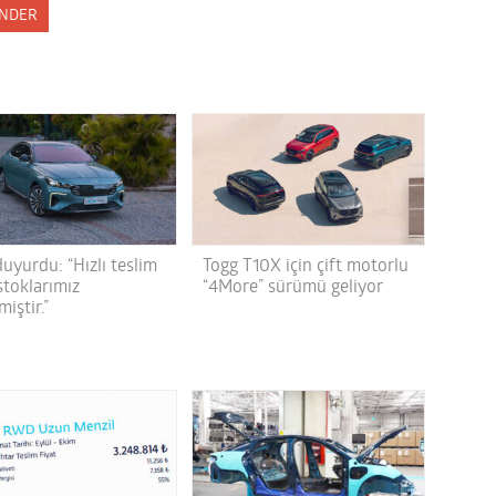
NDER
uyurdu: “Hızlı teslim
Togg T10X için çift motorlu
stoklarımız
“4More” sürümü geliyor
iştir.”