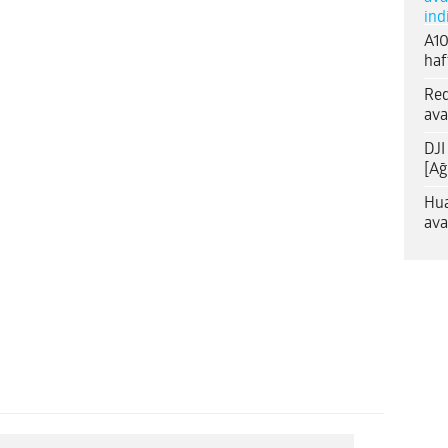
ind
A10
haf
Red
ava
DJI
[Ağ
Hua
ava