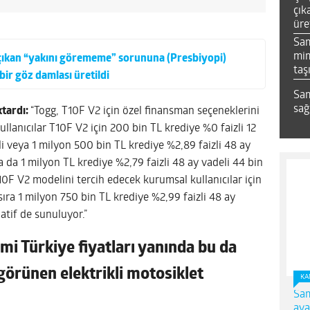
çık
üre
Sa
mim
a çıkan “yakını görememe” sorununa (Presbiyopi)
taş
bir göz damlası üretildi
Sam
sağ
ktardı:
“Togg, T10F V2 için özel finansman seçeneklerini
llanıcılar T10F V2 için 200 bin TL krediye %0 faizli 12
li veya 1 milyon 500 bin TL krediye %2,89 faizli 48 ay
a da 1 milyon TL krediye %2,79 faizli 48 ay vadeli 44 bin
10F V2 modelini tercih edecek kurumsal kullanıcılar için
ıra 1 milyon 750 bin TL krediye %2,99 faizli 48 ay
atif de sunuluyor.”
mi Türkiye fiyatları yanında bu da
i görünen elektrikli motosiklet
KA
Sam
ava