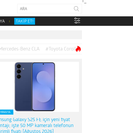
YA
TAKİP ET!
Mercedes-Benz CLA
#Toyota Corolla
MPANYA
sung Galaxy S25 FE için yeni fiyat
ntajı; işte 50 MP kameralı telefonun
irimli fiyatı [Ağustos 2026]