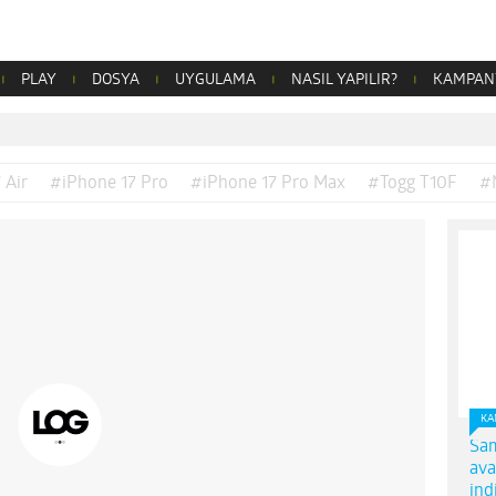
PLAY
DOSYA
UYGULAMA
NASIL YAPILIR?
KAMPAN
 Air
#iPhone 17 Pro
#iPhone 17 Pro Max
#Togg T10F
#
KA
Sam
ava
ind