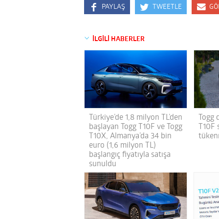
PAYLAŞ
TWEETLE
GÖ
İLGİLİ HABERLER
Türkiye’de 1,8 milyon TL’den
Togg d
başlayan Togg T10F ve Togg
T10F 
T10X, Almanya’da 34 bin
tükenm
euro (1,6 milyon TL)
başlangıç fiyatıyla satışa
sunuldu