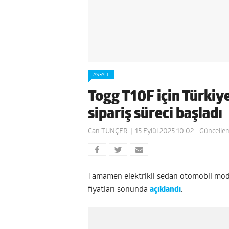
ASFALT
Togg T10F için Türkiye
sipariş süreci başladı
Can TUNÇER
15 Eylül 2025 10:02
- Güncellem
Tamamen elektrikli sedan otomobil mod
fiyatları sonunda
açıklandı
.