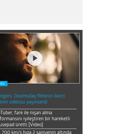
DEO
ngers: Doomsday filminin ikinci
ıtım videosu yayınlandı
Tuber, fare ile nişan alma
formansını iyileştiren bir hareketli
sepad üretti [Video]
, 700 km/s hıza 2 saniyenin altında