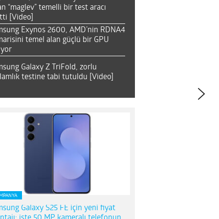
an “maglev” temelli bir test aracı
tti [Video]
msung Exynos 2600, AMD’nin RDNA4
arisini temel alan güçlü bir GPU
ıyor
sung Galaxy Z TriFold, zorlu
lamlık testine tabi tutuldu [Video]
MPANYA
sung Galaxy S25 FE için yeni fiyat
ntajı; işte 50 MP kameralı telefonun