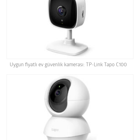
Uygun fiyatlı ev güvenlik kamerası: TP-Link Tapo C100