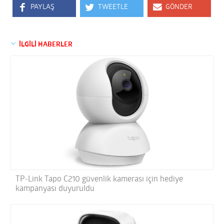
PAYLAŞ
TWEETLE
GÖNDER
İLGİLİ HABERLER
TP-Link Tapo C210 güvenlik kamerası için hediye
kampanyası duyuruldu