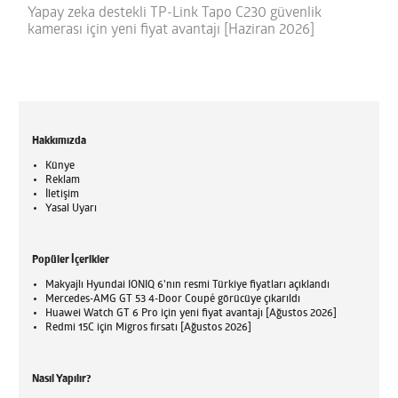
Yapay zeka destekli TP-Link Tapo C230 güvenlik
kamerası için yeni fiyat avantajı [Haziran 2026]
Hakkımızda
Künye
Reklam
İletişim
Yasal Uyarı
Popüler İçerikler
Makyajlı Hyundai IONIQ 6'nın resmi Türkiye fiyatları açıklandı
Mercedes-AMG GT 53 4-Door Coupé görücüye çıkarıldı
Huawei Watch GT 6 Pro için yeni fiyat avantajı [Ağustos 2026]
Redmi 15C için Migros fırsatı [Ağustos 2026]
Nasıl Yapılır?