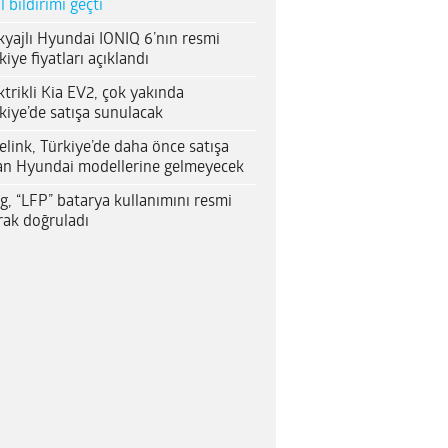
al bildirimi geçti
yajlı Hyundai IONIQ 6’nın resmi
kiye fiyatları açıklandı
ktrikli Kia EV2, çok yakında
kiye’de satışa sunulacak
elink, Türkiye’de daha önce satışa
an Hyundai modellerine gelmeyecek
g, “LFP” batarya kullanımını resmi
rak doğruladı