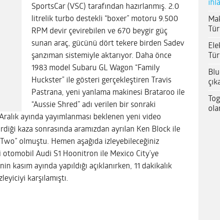
ihl
SportsCar (VSC) tarafından hazırlanmış. 2.0
litrelik turbo destekli “boxer” motoru 9.500
Mak
Tür
RPM devir çevirebilen ve 670 beygir güç
sunan araç, gücünü dört tekere birden Sadev
Ele
Tür
şanzıman sistemiyle aktarıyor. Daha önce
1983 model Subaru GL Wagon “Family
Blu
Huckster” ile gösteri gerçekleştiren Travis
çık
Pastrana, yeni yanlama makinesi Brataroo ile
Tog
“Aussie Shred” adı verilen bir sonraki
ola
 Aralık ayında yayımlanması beklenen yeni video
diği kaza sonrasında aramızdan ayrılan Ken Block ile
 Two” olmuştu. Hemen aşağıda izleyebileceğiniz
li otomobil Audi S1 Hoonitron ile Mexico City’ye
’nin kasım ayında yapıldığı açıklanırken, 11 dakikalık
leyiciyi karşılamıştı.