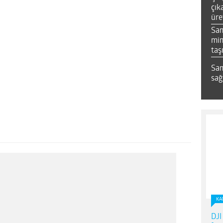
çık
üre
Sa
mim
taş
Sam
sağ
KA
DJI