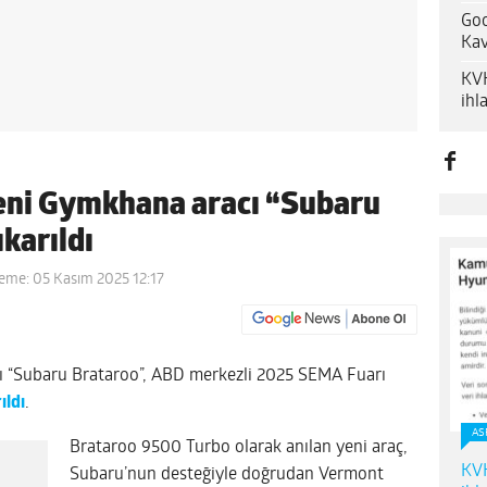
Goo
Kav
KVK
ihl
yeni Gymkhana aracı “Subaru
karıldı
eme: 05 Kasım 2025 12:17
ı “Subaru Brataroo”, ABD merkezli 2025 SEMA Fuarı
ıldı
.
AS
Brataroo 9500 Turbo olarak anılan yeni araç,
KVK
Subaru’nun desteğiyle doğrudan Vermont