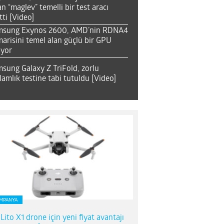
an “maglev” temelli bir test aracı
tti [Video]
msung Exynos 2600, AMD’nin RDNA4
arisini temel alan güçlü bir GPU
ıyor
sung Galaxy Z TriFold, zorlu
lamlık testine tabi tutuldu [Video]
MPANYA
 Lito X1 drone için yeni fiyat avantajı