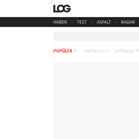
HABER
TEST
ASFALT
RADAR
POPÜLER
#iPhone 17
#iPhone 17