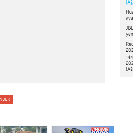
[Ağ
Hua
ava
JBL
yen
Red
202
144
202
[Ağ
NDER