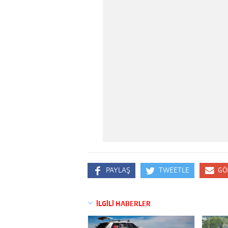
PAYLAŞ
TWEETLE
GÖ
İLGİLİ HABERLER