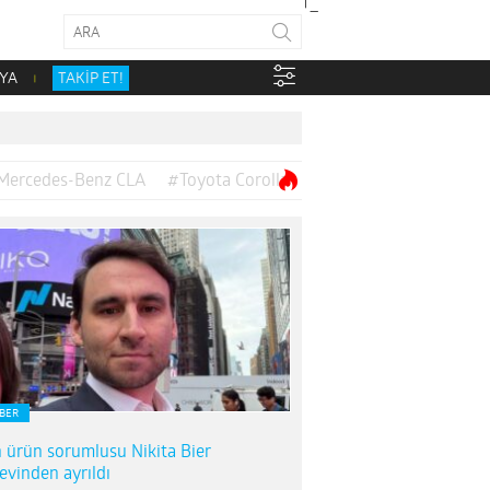
YA
TAKİP ET!
Mercedes-Benz CLA
#Toyota Corolla
BER
n ürün sorumlusu Nikita Bier
evinden ayrıldı