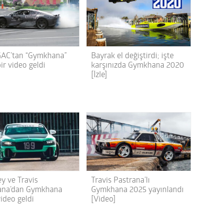
 GAC’tan “Gymkhana”
Bayrak el değiştirdi; işte
bir video geldi
karşınızda Gymkhana 2020
[İzle]
ey ve Travis
Travis Pastrana’lı
ana’dan Gymkhana
Gymkhana 2025 yayınlandı
video geldi
[Video]