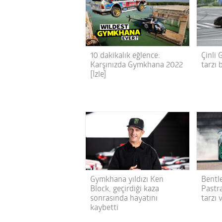
10 dakikalık eğlence:
Çinli
Karşınızda Gymkhana 2022
tarzı 
[İzle]
Gymkhana yıldızı Ken
Bentl
Block, geçirdiği kaza
Pastr
sonrasında hayatını
tarzı 
kaybetti