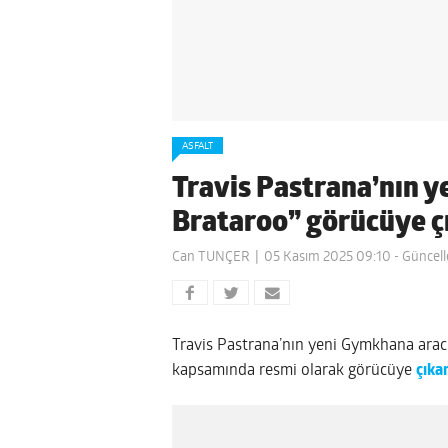
ASFALT
Travis Pastrana’nın 
Brataroo” görücüye çı
Can TUNÇER
05 Kasım 2025 09:10
- Güncell
Travis Pastrana’nın yeni Gymkhana arac
kapsamında resmi olarak görücüye
çıkar