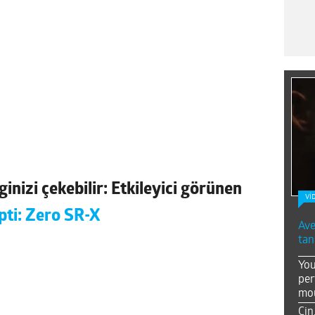
nizi çekebilir: Etkileyici görünen
Vİ
pti: Zero SR-X
Ave
tan
You
per
mou
Çin