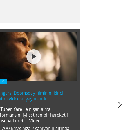
DEO
ngers: Doomsday filminin ikinci
ıtım videosu yayınlandı
Tuber, fare ile nişan alma
formansını iyileştiren bir hareketli
sepad üretti [Video]
, 700 km/s hıza 2 saniyenin altında