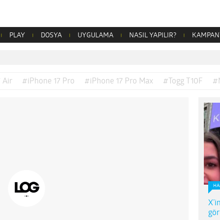
PLAY
DOSYA
UYGULAMA
NASIL YAPILIR?
KAMPAN
 Air
#iPhone 17 Pro
#iPhone 17 Pro Max
#Togg T10F
#
HA
X’i
gör