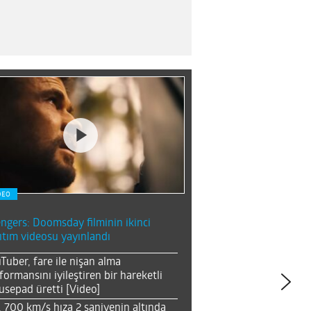
DEO
ngers: Doomsday filminin ikinci
ıtım videosu yayınlandı
Tuber, fare ile nişan alma
formansını iyileştiren bir hareketli
sepad üretti [Video]
, 700 km/s hıza 2 saniyenin altında