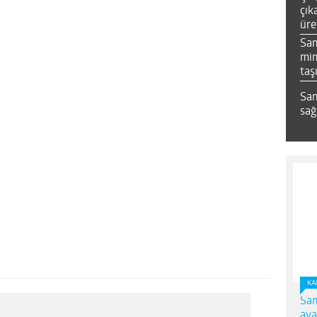
çık
üre
Sa
mim
taş
Sam
sağ
KA
Sam
ava