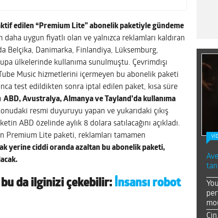
aktif edilen “Premium Lite” abonelik paketiyle gündeme
daha uygun fiyatlı olan ve yalnızca reklamları kaldıran
ında Belçika, Danimarka, Finlandiya, Lüksemburg,
vrupa ülkelerinde kullanıma sunulmuştu. Çevrimdışı
ube Music hizmetlerini içermeyen bu abonelik paketi
unca test edildikten sonra iptal edilen paket, kısa süre
n
ABD, Avustralya, Almanya ve Tayland’da kullanıma
onudaki resmi duyuruyu yapan ve yukarıdaki çıkış
etin ABD özelinde aylık 8 dolara satılacağını açıkladı.
n Premium Lite paketi, reklamları tamamen
Vİ
k yerine ciddi oranda azaltan bu abonelik paketi,
Ave
lacak.
tan
u da ilginizi çekebilir:
İnsansı robot
You
per
mou
Çin