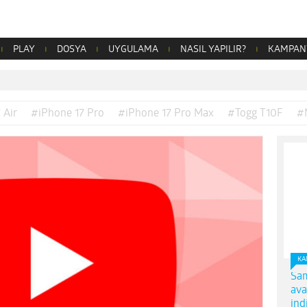
PLAY
DOSYA
UYGULAMA
NASIL YAPILIR?
KAMPAN
 Air
#iPhone 17 Pro
#iPhone 17 Pro Max
#Togg T10F
#
KA
Sam
ava
ind