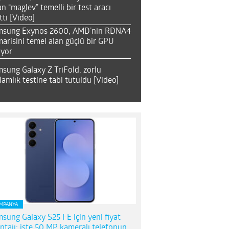
an “maglev” temelli bir test aracı
tti [Video]
msung Exynos 2600, AMD’nin RDNA4
arisini temel alan güçlü bir GPU
ıyor
sung Galaxy Z TriFold, zorlu
lamlık testine tabi tutuldu [Video]
MPANYA
sung Galaxy S25 FE için yeni fiyat
ntajı; işte 50 MP kameralı telefonun