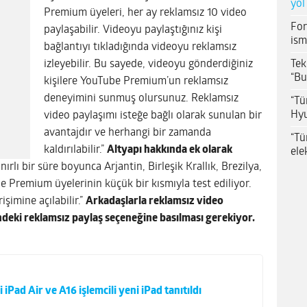
yol
Premium üyeleri, her ay reklamsız 10 video
For
paylaşabilir. Videoyu paylaştığınız kişi
ism
bağlantıyı tıkladığında videoyu reklamsız
Tek
izleyebilir. Bu sayede, videoyu gönderdiğiniz
“Bu
kişilere YouTube Premium’un reklamsız
deneyimini sunmuş olursunuz. Reklamsız
“Tü
Hyu
video paylaşımı isteğe bağlı olarak sunulan bir
avantajdır ve herhangi bir zamanda
“Tü
kaldırılabilir.”
Altyapı hakkında ek olarak
ele
nırlı bir süre boyunca Arjantin, Birleşik Krallık, Brezilya,
 Premium üyelerinin küçük bir kısmıyla test ediliyor.
işimine açılabilir.”
Arkadaşlarla reklamsız video
eki reklamsız paylaş seçeneğine basılması gerekiyor.
 iPad Air ve A16 işlemcili yeni iPad tanıtıldı