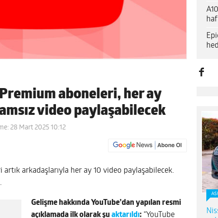
A10
haf
Epi
hed
 Premium aboneleri, her ay
lamsız video paylaşabilecek
me: 28 Mart 2025 10:12
artık arkadaşlarıyla her ay 10 video paylaşabilecek.
.
AS
Gelişme hakkında YouTube’dan yapılan resmi
Nis
açıklamada ilk olarak şu
aktarıldı
:
“YouTube