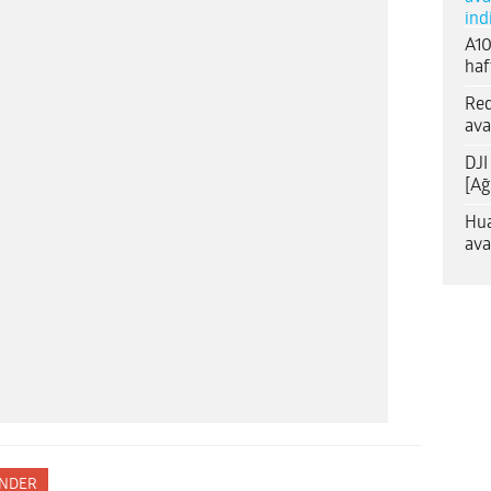
ind
A10
haf
Red
ava
DJI
[Ağ
Hua
ava
NDER