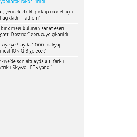
 yapılarak rekor kırıldı
d, yeni elektrikli pickup modeli için
i açıkladı: “Fathom”
 bir örneği bulunan sanat eseri
gatti Destrier” görücüye çıkarıldı
rkiye’ye 5 ayda 1.000 makyajlı
ndai IONIQ 6 gelecek”
rkiye’de son altı ayda altı farklı
ktrikli Skywell ET5 yandı”