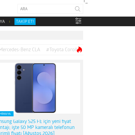
YA
TAKİP ET!
Mercedes-Benz CLA
#Toyota Corolla
MPANYA
sung Galaxy S25 FE için yeni fiyat
ntajı; işte 50 MP kameralı telefonun
irimli fiyatı [Ağustos 2026]