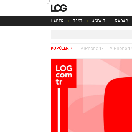
HABER
TEST
ASFALT
RADAR
POPÜLER
#iPhone 17
#iPhone 17