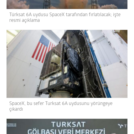
Türksat 6A uydusu SpaceX tarafından fırlatılacak; işte
resmi açıklama
SpaceX, bu sefer Turksat 6A uydusunu yörüngeye
çıkardı