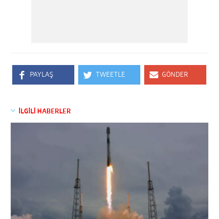
PAYLAŞ
TWEETLE
GÖNDER
İLGİLİ HABERLER