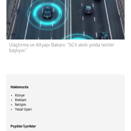
Ulaştırma ve Altyapı Bakanı: “5G’li akıllı yolda testler
başlıyor.”
Hakkımızda
Künye
Reklam
İletişim
Yasal Uyarı
Popüler İçerikler