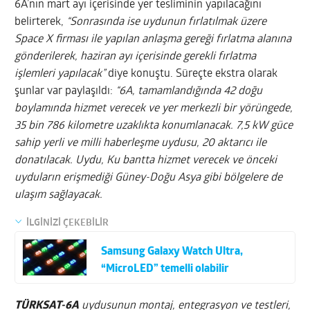
6A’nın mart ayı içerisinde yer tesliminin yapılacağını
belirterek,
“Sonrasında ise uydunun fırlatılmak üzere
Space X firması ile yapılan anlaşma gereği fırlatma alanına
gönderilerek, haziran ayı içerisinde gerekli fırlatma
işlemleri yapılacak”
diye konuştu. Süreçte ekstra olarak
şunlar var paylaşıldı:
“6A, tamamlandığında 42 doğu
boylamında hizmet verecek ve yer merkezli bir yörüngede,
35 bin 786 kilometre uzaklıkta konumlanacak. 7,5 kW güce
sahip yerli ve milli haberleşme uydusu, 20 aktarıcı ile
donatılacak. Uydu, Ku bantta hizmet verecek ve önceki
uyduların erişmediği Güney-Doğu Asya gibi bölgelere de
ulaşım sağlayacak.
İLGİNİZİ ÇEKEBİLİR
Samsung Galaxy Watch Ultra,
“MicroLED” temelli olabilir
TÜRKSAT-6A
uydusunun montaj, entegrasyon ve testleri,