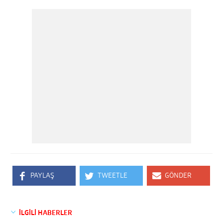
PAYLAŞ
TWEETLE
GÖNDER
İLGİLİ HABERLER