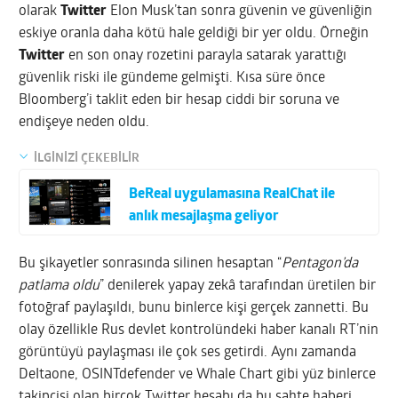
olarak
Twitter
Elon Musk’tan sonra güvenin ve güvenliğin
eskiye oranla daha kötü hale geldiği bir yer oldu. Örneğin
Twitter
en son onay rozetini parayla satarak yarattığı
güvenlik riski ile gündeme gelmişti. Kısa süre önce
Bloomberg’i taklit eden bir hesap ciddi bir soruna ve
endişeye neden oldu.
İLGİNİZİ ÇEKEBİLİR
BeReal uygulamasına RealChat ile
anlık mesajlaşma geliyor
Bu şikayetler sonrasında silinen hesaptan “
Pentagon’da
patlama oldu
” denilerek yapay zekâ tarafından üretilen bir
fotoğraf paylaşıldı, bunu binlerce kişi gerçek zannetti. Bu
olay özellikle Rus devlet kontrolündeki haber kanalı RT’nin
görüntüyü paylaşması ile çok ses getirdi. Aynı zamanda
DeItaone, OSINTdefender ve Whale Chart gibi yüz binlerce
takipçisi olan birçok Twitter hesabı da bu sahte haberi