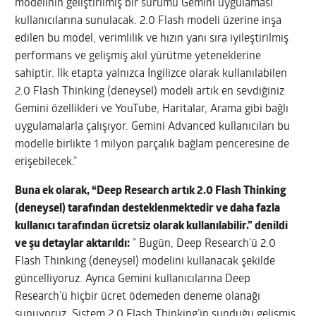
modelinin geliştirilmiş bir sürümü Gemini uygulaması
kullanıcılarına sunulacak. 2.0 Flash modeli üzerine inşa
edilen bu model, verimlilik ve hızın yanı sıra iyileştirilmiş
performans ve gelişmiş akıl yürütme yeteneklerine
sahiptir. İlk etapta yalnızca İngilizce olarak kullanılabilen
2.0 Flash Thinking (deneysel) modeli artık en sevdiğiniz
Gemini özellikleri ve YouTube, Haritalar, Arama gibi bağlı
uygulamalarla çalışıyor. Gemini Advanced kullanıcıları bu
modelle birlikte 1 milyon parçalık bağlam penceresine de
erişebilecek.”
Buna ek olarak, “Deep Research artık 2.0 Flash Thinking
(deneysel) tarafından desteklenmektedir ve daha fazla
kullanıcı tarafından ücretsiz olarak kullanılabilir.” denildi
ve şu detaylar aktarıldı:
” Bugün, Deep Research’ü 2.0
Flash Thinking (deneysel) modelini kullanacak şekilde
güncelliyoruz. Ayrıca Gemini kullanıcılarına Deep
Research’ü hiçbir ücret ödemeden deneme olanağı
sunuyoruz. Sistem 2.0 Flash Thinking’in sunduğu gelişmiş