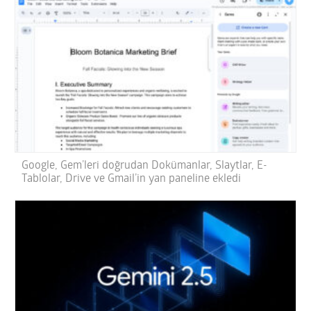
Google, Gem’leri doğrudan Dokümanlar, Slaytlar, E-
Tablolar, Drive ve Gmail’in yan paneline ekledi