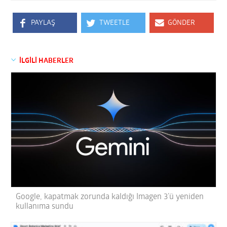
PAYLAŞ
TWEETLE
GÖNDER
İLGİLİ HABERLER
Google, kapatmak zorunda kaldığı Imagen 3’ü yeniden
kullanıma sundu