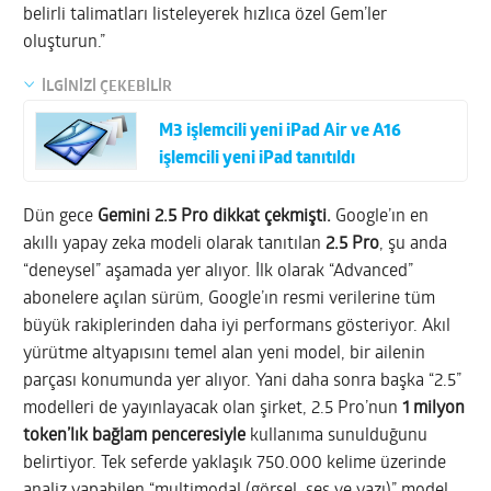
belirli talimatları listeleyerek hızlıca özel Gem’ler
oluşturun.”
İLGİNİZİ ÇEKEBİLİR
M3 işlemcili yeni iPad Air ve A16
işlemcili yeni iPad tanıtıldı
Dün gece
Gemini 2.5 Pro dikkat çekmişti.
Google’ın en
akıllı yapay zeka modeli olarak tanıtılan
2.5 Pro
, şu anda
“deneysel” aşamada yer alıyor. İlk olarak “Advanced”
abonelere açılan sürüm, Google’ın resmi verilerine tüm
büyük rakiplerinden daha iyi performans gösteriyor. Akıl
yürütme altyapısını temel alan yeni model, bir ailenin
parçası konumunda yer alıyor. Yani daha sonra başka “2.5”
modelleri de yayınlayacak olan şirket, 2.5 Pro’nun
1 milyon
token’lık bağlam penceresiyle
kullanıma sunulduğunu
belirtiyor. Tek seferde yaklaşık 750.000 kelime üzerinde
analiz yapabilen “multimodal (görsel, ses ve yazı)” model,