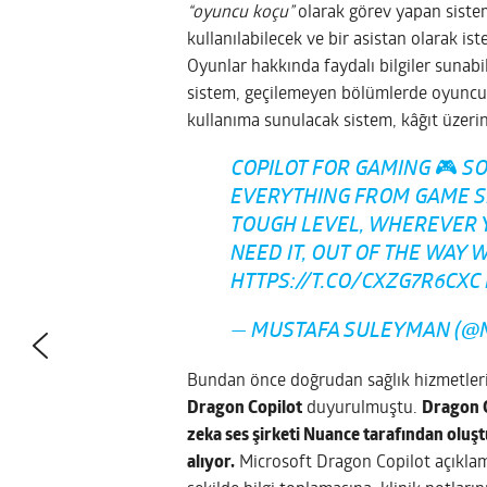
“oyuncu koçu”
olarak görev yapan sistem
kullanılabilecek ve bir asistan olarak iste
Oyunlar hakkında faydalı bilgiler sunabil
sistem, geçilemeyen bölümlerde oyuncul
kullanıma sunulacak sistem, kâğıt üzeri
COPILOT FOR GAMING 🎮 SO
EVERYTHING FROM GAME SET
TOUGH LEVEL, WHEREVER 
NEED IT, OUT OF THE WAY W
HTTPS://T.CO/CXZG7R6CXC
— MUSTAFA SULEYMAN (
Bundan önce doğrudan sağlık hizmetleri 
Dragon Copilot
duyurulmuştu.
Dragon C
zeka ses şirketi Nuance tarafından oluşt
alıyor.
Microsoft Dragon Copilot açıklama