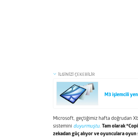
İLGİNİZİ ÇEKEBİLİR
M3 işlemcili yeni
Microsoft, geçtiğimiz hafta doğrudan X
sistemini
duyurmuştu
.
Tam olarak “Copi
zekadan güç alıyor ve oyunculara oyun s