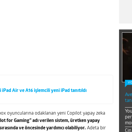
Vİ
 iPad Air ve A16 işlemcili yeni iPad tanıtıldı
Ave
tan
You
box oyuncularına odaklanan yeni Copilot yapay zeka
per
lot for Gaming” adı verilen sistem, üretken yapay
mou
ırasında ve öncesinde yardımcı olabiliyor.
Adeta bir
Çin