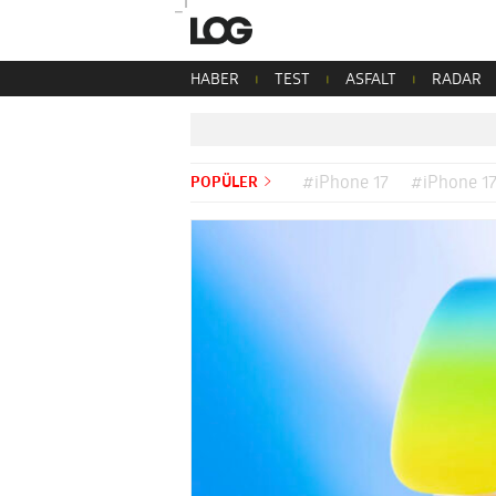
HABER
TEST
ASFALT
RADAR
POPÜLER
#iPhone 17
#iPhone 17