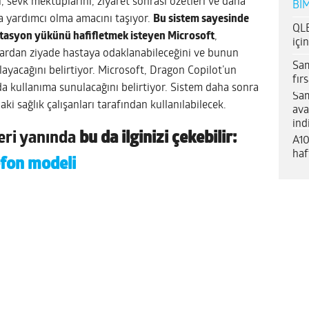
nı, sevk mektuplarını, ziyaret sonrası özetleri ve daha
BİM
na yardımcı olma amacını taşıyor.
Bu sistem sayesinde
QLE
ntasyon yükünü hafifletmek isteyen Microsoft
,
içi
sayardan ziyade hastaya odaklanabileceğini ve bunun
Sam
ğlayacağını belirtiyor. Microsoft, Dragon Copilot’un
fır
 kullanıma sunulacağını belirtiyor. Sistem daha sonra
Sam
ki sağlık çalışanları tarafından kullanılabilecek.
ava
ind
eri yanında
bu da ilginizi çekebilir:
A10
haf
lefon modeli