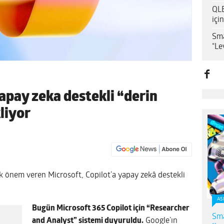
QLE
içi
Sma
“Le
yapay zeka destekli “derin
liyor
önem veren Microsoft, Copilot’a yapay zekâ destekli
AS
Bugün Microsoft 365 Copilot için “Researcher
Sma
and Analyst” sistemi duyuruldu.
Google’ın