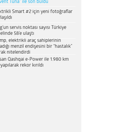
vent Tuna” ile son buldu
ktrikli Smart #2 için yeni fotoğraflar
laşıldı
g’un servis noktası sayısı Türkiye
elinde 58’e ulaştı
mp, elektrikli araç sahiplerinin
adığı menzil endişesini bir “hastalık”
rak nitelendirdi
san Qashqai e-Power ile 1.980 km
 yapılarak rekor kırıldı