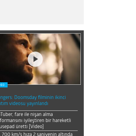
DEO
ngers: Doomsday filminin ikinci
ıtım videosu yayınlandı
Tuber, fare ile nişan alma
formansını iyileştiren bir hareketli
sepad üretti [Video]
, 700 km/s hıza 2 saniyenin altında