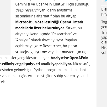
“Le
Gemini’si ve OpenAI’ın ChatGPT için sunduğu
Ele
deep research
yani derin araştırma
pay
sistemlerine alternatif olan bu altyapı,
Tog
Microsoft’un özelleştirdiği OpenAI imzalı
gen
modellerin üzerine kuruluyor.
Şirket, bu
Tru
altyapıyı kendi içinde “Researcher” ve
yaş
“Analyst” olarak ikiye ayırıyor. Yapılan
ola
açıklamaya göre Researcher, bir pazar
Nis
stratejisi geliştirme veya bir müşteri için üç
yol
n analizler gerçekleştirebiliyor.
Analyst ise OpenAI’nin
edilmiş ve gelişmiş veri analizi yapabiliyor.
Microsoft,
stesinden gelmek için Python programlama dilini dahi
me ve adımları gösterme desteğine sahip sistem, yakında
cek.