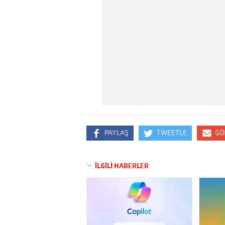
PAYLAŞ
TWEETLE
GÖ
İLGİLİ HABERLER