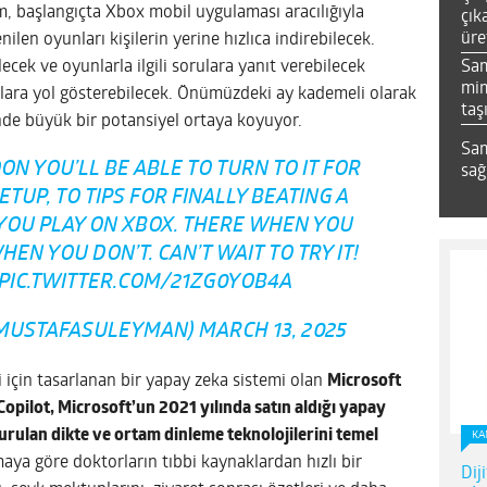
, başlangıçta Xbox mobil uygulaması aracılığıyla
çık
üre
nilen oyunları kişilerin yerine hızlıca indirebilecek.
Sa
ecek ve oyunlarla ilgili sorulara yanıt verebilecek
mim
ara yol gösterebilecek. Önümüzdeki ay kademeli olarak
taş
nde büyük bir potansiyel ortaya koyuyor.
Sam
ON YOU’LL BE ABLE TO TURN TO IT FOR
sağ
UP, TO TIPS FOR FINALLY BEATING A
YOU PLAY ON XBOX. THERE WHEN YOU
HEN YOU DON’T. CAN’T WAIT TO TRY IT!
PIC.TWITTER.COM/21ZG0YOB4A
@MUSTAFASULEYMAN)
MARCH 13, 2025
için tasarlanan bir yapay zeka sistemi olan
Microsoft
opilot, Microsoft’un 2021 yılında satın aldığı yapay
urulan dikte ve ortam dinleme teknolojilerini temel
KA
ya göre doktorların tıbbi kaynaklardan hızlı bir
Dij