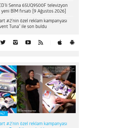
D’li Senna 65UQ9500F televizyon
n yeni BİM fırsatı [9 Ağustos 2026]
rt #2’nin özel reklam kampanyası
vent Tuna” ile son buldu
FALT
rt #2’nin özel reklam kampanyası