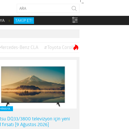
YA
TAKİP ET!
Mercedes-Benz CLA
#Toyota Corolla
MPANYA
itsu DQ33/3800 televizyon için yeni
 fırsatı [9 Ağustos 2026]