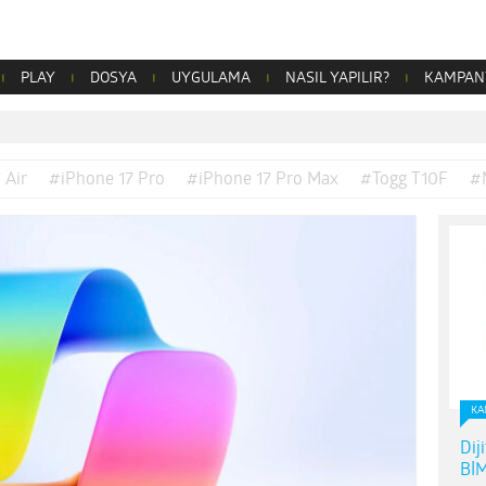
PLAY
DOSYA
UYGULAMA
NASIL YAPILIR?
KAMPAN
 Air
#iPhone 17 Pro
#iPhone 17 Pro Max
#Togg T10F
#
KA
Dij
BİM