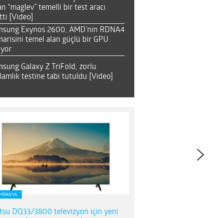
an “maglev” temelli bir test aracı
tti [Video]
msung Exynos 2600, AMD’nin RDNA4
arisini temel alan güçlü bir GPU
ıyor
sung Galaxy Z TriFold, zorlu
lamlık testine tabi tutuldu [Video]
MPANYA
itsu DQ33/3800 televizyon için yeni