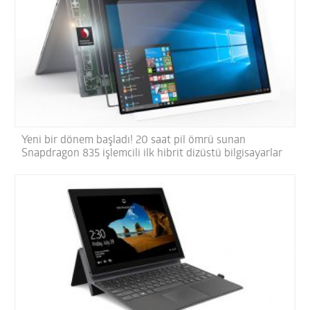
Yeni bir dönem başladı! 20 saat pil ömrü sunan
Snapdragon 835 işlemcili ilk hibrit dizüstü bilgisayarlar