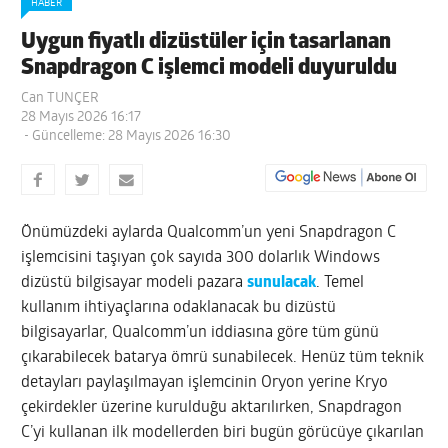
HABER
Uygun fiyatlı dizüstüler için tasarlanan
Snapdragon C işlemci modeli duyuruldu
Can TUNÇER
28 Mayıs 2026 16:17
- Güncelleme: 28 Mayıs 2026 16:30
Önümüzdeki aylarda Qualcomm’un yeni Snapdragon C
işlemcisini taşıyan çok sayıda 300 dolarlık Windows
dizüstü bilgisayar modeli pazara
sunulacak
. Temel
kullanım ihtiyaçlarına odaklanacak bu dizüstü
bilgisayarlar, Qualcomm’un iddiasına göre tüm günü
çıkarabilecek batarya ömrü sunabilecek. Henüz tüm teknik
detayları paylaşılmayan işlemcinin Oryon yerine Kryo
çekirdekler üzerine kurulduğu aktarılırken, Snapdragon
C’yi kullanan ilk modellerden biri bugün görücüye çıkarılan