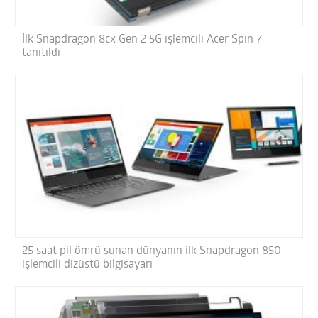
İlk Snapdragon 8cx Gen 2 5G işlemcili Acer Spin 7
tanıtıldı
25 saat pil ömrü sunan dünyanın ilk Snapdragon 850
işlemcili dizüstü bilgisayarı