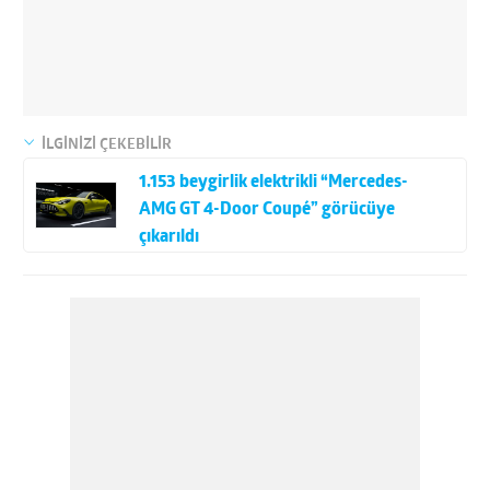
İLGİNİZİ ÇEKEBİLİR
1.153 beygirlik elektrikli “Mercedes-
AMG GT 4-Door Coupé” görücüye
çıkarıldı