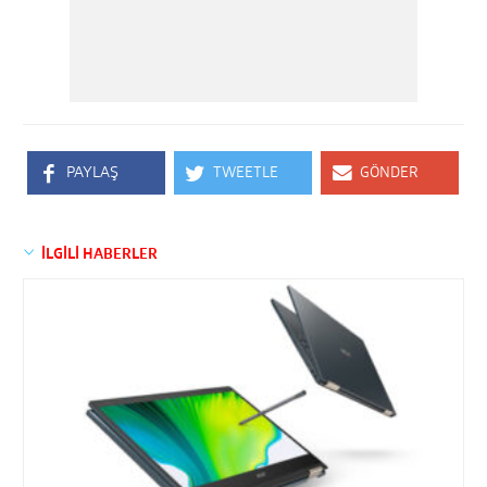
PAYLAŞ
TWEETLE
GÖNDER
İLGİLİ HABERLER