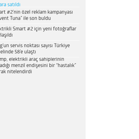
ara satıldı
rt #2’nin özel reklam kampanyası
vent Tuna” ile son buldu
ktrikli Smart #2 için yeni fotoğraflar
laşıldı
g’un servis noktası sayısı Türkiye
elinde 58’e ulaştı
mp, elektrikli araç sahiplerinin
adığı menzil endişesini bir “hastalık”
rak nitelendirdi