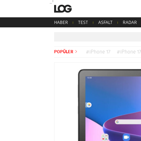
HABER
TEST
ASFALT
RADAR
POPÜLER
#iPhone 17
#iPhone 17