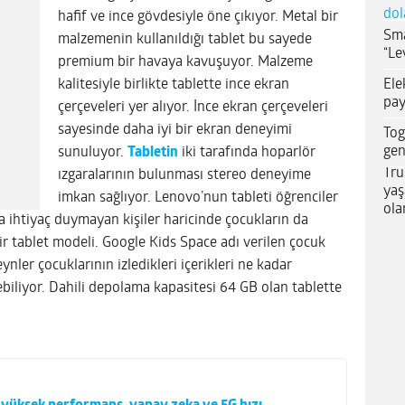
dol
hafif ve ince gövdesiyle öne çıkıyor. Metal bir
Sma
malzemenin kullanıldığı tablet bu sayede
“Le
premium bir havaya kavuşuyor. Malzeme
Ele
kalitesiyle birlikte tablette ince ekran
pay
çerçeveleri yer alıyor. İnce ekran çerçeveleri
sayesinde daha iyi bir ekran deneyimi
Tog
gen
sunuluyor.
Tabletin
iki tarafında hoparlör
Tru
ızgaralarının bulunması stereo deneyime
yaş
imkan sağlıyor. Lenovo’nun tableti öğrenciler
ola
 ihtiyaç duymayan kişiler haricinde çocukların da
ir tablet modeli. Google Kids Space adı verilen çocuk
ler çocuklarının izledikleri içerikleri ne kadar
debiliyor. Dahili depolama kapasitesi 64 GB olan tablette