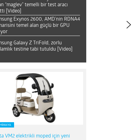
an “maglev” temelli bir test aracı
tti [Video]
msung Exynos 2600, AMD’nin RDNA4
arisini temel alan güçlü bir GPU
ıyor
sung Galaxy Z TriFold, zorlu
lamlık testine tabi tutuldu [Video]
MPANYA
ta VM2 elektrikli moped için yeni