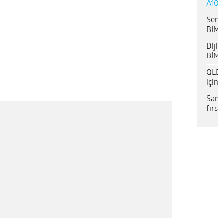
A10
Sen
BİM
Dij
BİM
QLE
içi
Sam
fır