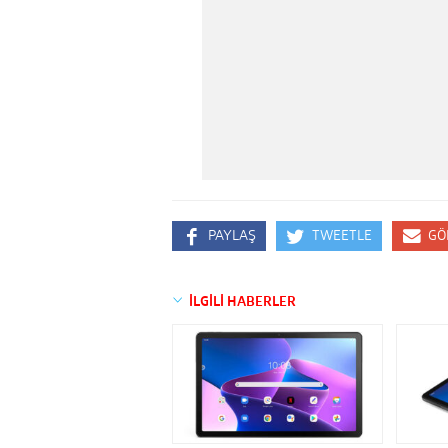
PAYLAŞ
TWEETLE
GÖ
İLGİLİ HABERLER