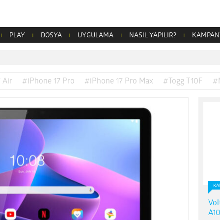
PLAY
DOSYA
UYGULAMA
NASIL YAPILIR?
KAMPAN
 Air
#iPhone 17 Pro
#iPhone 17 Pro Max
#Togg T10F
#
KA
Vol
A10