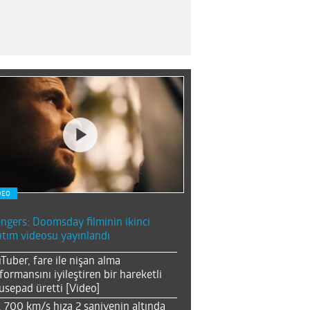
DEO
ngers: Doomsday filminin ikinci
ıtım videosu yayınlandı
Tuber, fare ile nişan alma
formansını iyileştiren bir hareketli
sepad üretti [Video]
, 700 km/s hıza 2 saniyenin altında