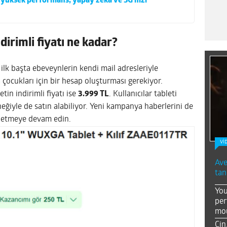
 yüksek performans, yapay zeka ve 5G hızı
irimli fiyatı ne kadar?
 ilk başta ebeveynlerin kendi mail adresleriyle
çocukları için bir hesap oluşturması gerekiyor.
tin indirimli fiyatı ise
3.999 TL
. Kullanıcılar tableti
neğiyle de satın alabiliyor. Yeni kampanya haberlerini de
 etmeye devam edin.
Vİ
Ave
tan
You
per
mou
Çin