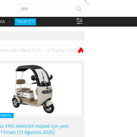
YA
TAKİP ET!
Mercedes-Benz CLA
#Toyota Corolla
MPANYA
ta VM2 elektrikli moped için yeni
1 fırsatı [13 Ağustos 2026]