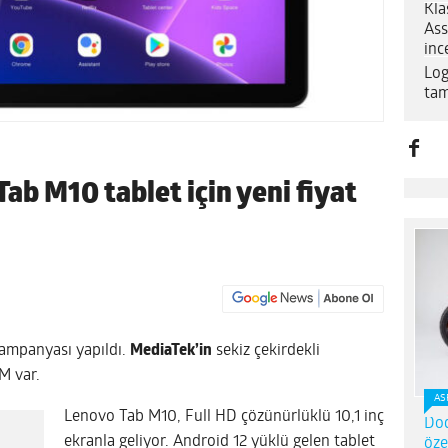
Kla
Ass
inc
Log
tam
ab M10 tablet için yeni fiyat
 kampanyası yapıldı.
MediaTek’in
sekiz çekirdekli
M var.
AS
Lenovo Tab M10, Full HD çözünürlüklü 10,1 inç
Dod
ekranla geliyor. Android 12 yüklü gelen tablet
öze