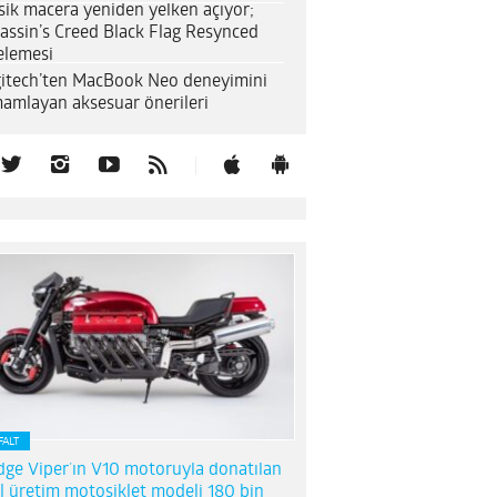
sik macera yeniden yelken açıyor;
assin’s Creed Black Flag Resynced
elemesi
itech’ten MacBook Neo deneyimini
amlayan aksesuar önerileri
FALT
ge Viper’ın V10 motoruyla donatılan
l üretim motosiklet modeli 180 bin