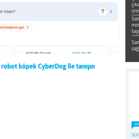
çık
üre
Sa
mim
taş
Sam
sağ
 robot köpek CyberDog ile tanışın
KA
Vol