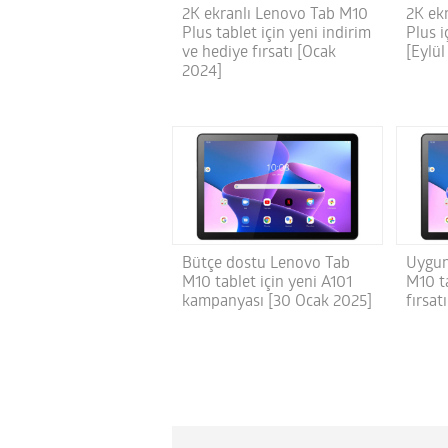
2K ekranlı Lenovo Tab M10
2K ek
Plus tablet için yeni indirim
Plus i
ve hediye fırsatı [Ocak
[Eylül
2024]
Bütçe dostu Lenovo Tab
Uygun
M10 tablet için yeni A101
M10 ta
kampanyası [30 Ocak 2025]
fırsat