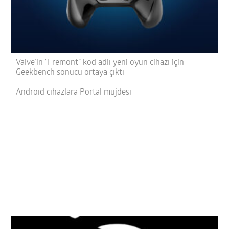
Valve’in “Fremont” kod adlı yeni oyun cihazı için
Geekbench sonucu ortaya çıktı
Android cihazlara Portal müjdesi