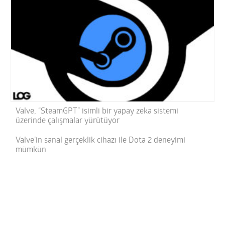
Valve, “SteamGPT” isimli bir yapay zeka sistemi
üzerinde çalışmalar yürütüyor
Valve’in sanal gerçeklik cihazı ile Dota 2 deneyimi
mümkün