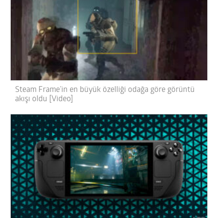
Steam Frame’in en büyük özelliği odağa göre görüntü
akışı oldu [Video]