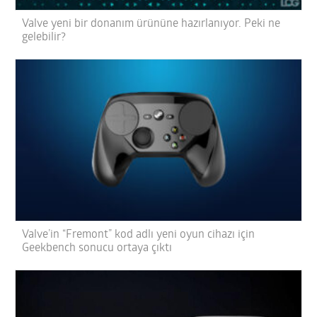
Valve yeni bir donanım ürününe hazırlanıyor. Peki ne
gelebilir?
Valve’in “Fremont” kod adlı yeni oyun cihazı için
Geekbench sonucu ortaya çıktı