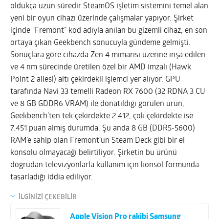
oldukça uzun süredir SteamOS işletim sistemini temel alan
yeni bir oyun cihazı üzerinde çalışmalar yapıyor. Şirket
içinde “Fremont” kod adıyla anılan bu gizemli cihaz, en son
ortaya çıkan Geekbench sonucuyla gündeme gelmişti.
Sonuçlara göre cihazda Zen 4 mimarisi üzerine inşa edilen
ve 4 nm sürecinde üretilen özel bir AMD imzalı (Hawk
Point 2 ailesi) altı çekirdekli işlemci yer alıyor. GPU
tarafında Navi 33 temelli Radeon RX 7600 (32 RDNA 3 CU
ve 8 GB GDDR6 VRAM) ile donatıldığı görülen ürün,
Geekbench’ten tek çekirdekte 2.412, çok çekirdekte ise
7.451 puan almış durumda. Şu anda 8 GB (DDR5-5600)
RAM’e sahip olan Fremont’un Steam Deck gibi bir el
konsolu olmayacağı belirtiliyor. Şirketin bu ürünü
doğrudan televizyonlarla kullanım için konsol formunda
tasarladığı iddia ediliyor.
İLGİNİZİ ÇEKEBİLİR
Apple Vision Pro rakibi Samsung