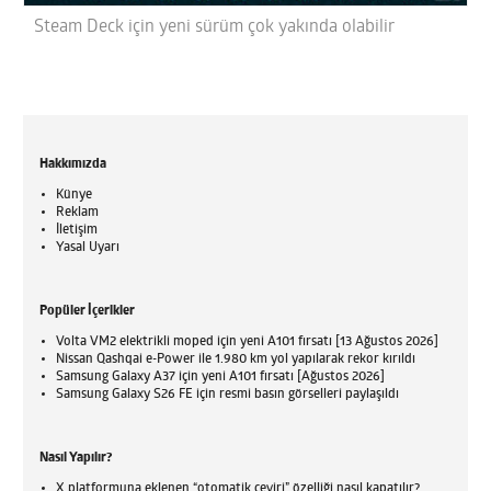
Steam Deck için yeni sürüm çok yakında olabilir
Hakkımızda
Künye
Reklam
İletişim
Yasal Uyarı
Popüler İçerikler
Volta VM2 elektrikli moped için yeni A101 fırsatı [13 Ağustos 2026]
Nissan Qashqai e-Power ile 1.980 km yol yapılarak rekor kırıldı
Samsung Galaxy A37 için yeni A101 fırsatı [Ağustos 2026]
Samsung Galaxy S26 FE için resmi basın görselleri paylaşıldı
Nasıl Yapılır?
X platformuna eklenen “otomatik çeviri” özelliği nasıl kapatılır?