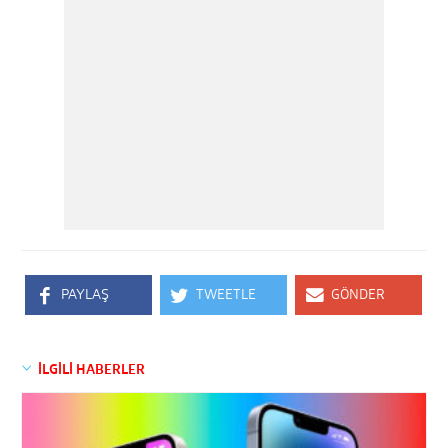
PAYLAŞ
TWEETLE
GÖNDER
İLGİLİ HABERLER