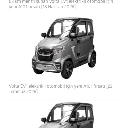
63 km menzil sunan Volta EV1 elektrikli otomobil için
yeni A101 fırsatı [18 Haziran 2026]
Volta EV1 elektrikli otomobil için yeni A101 fırsatı [23
Temmuz 2026]