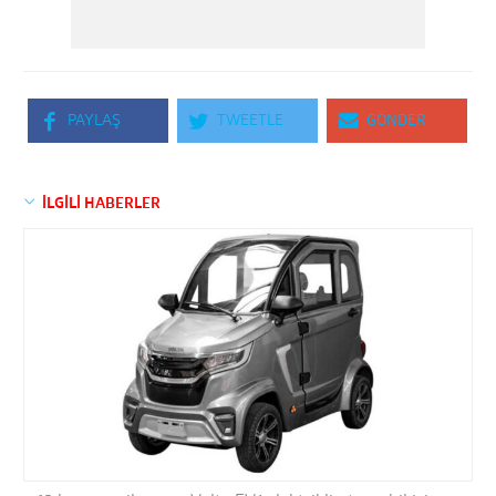
PAYLAŞ
TWEETLE
GÖNDER
İLGİLİ HABERLER