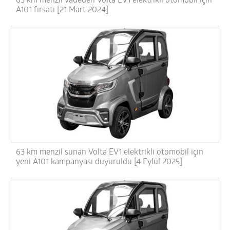
63 km menzil vadeden Volta EV1 elektrikli otomobil için
A101 fırsatı [21 Mart 2024]
63 km menzil sunan Volta EV1 elektrikli otomobil için
yeni A101 kampanyası duyuruldu [4 Eylül 2025]