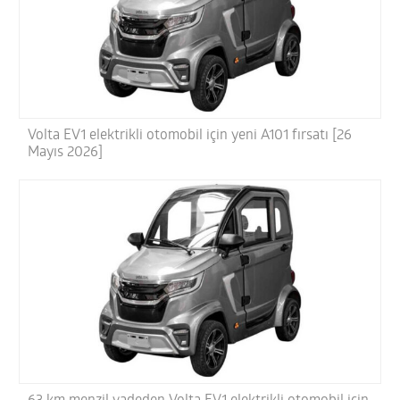
Volta EV1 elektrikli otomobil için yeni A101 fırsatı [26
Mayıs 2026]