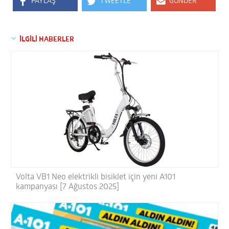
PAYLAŞ
TWEETLE
GÖNDER
İLGİLİ HABERLER
Volta VB1 Neo elektrikli bisiklet için yeni A101
kampanyası [7 Ağustos 2025]