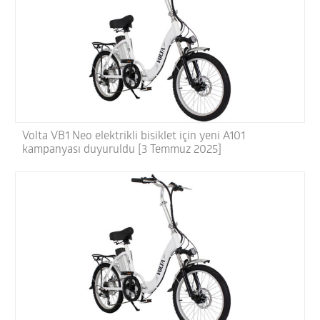
Volta VB1 Neo elektrikli bisiklet için yeni A101
kampanyası duyuruldu [3 Temmuz 2025]