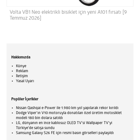
Volta VB1 Neo elektrikli bisiklet için yeni A101 fırsatı [9
Temmuz 2026]
Hakkımızda
Künye
Reklam
İletişim
Yasal Uyarı
Popüler İçerikler
Nissan Qashqai e-Power ile 1.980 km yol yapılarak rekor kırıldı
Dodge Viper'ın V10 motoruyla donatılan özel üretim motosiklet
modeli 180 bin dolara satıldı
LG, dünyanın en ince kablosuz OLED TV’si Wallpaper TV’yi
Türkiye’de satışa sundu
Samsung Galaxy S26 FE için resmi basın görselleri paylaşıldı