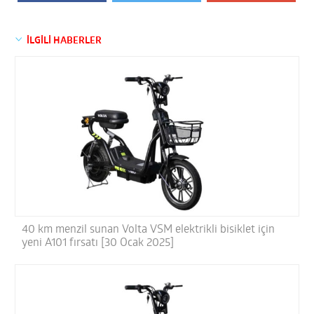
İLGİLİ HABERLER
40 km menzil sunan Volta VSM elektrikli bisiklet için
yeni A101 fırsatı [30 Ocak 2025]