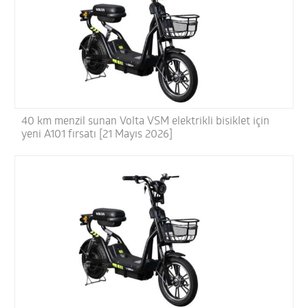
40 km menzil sunan Volta VSM elektrikli bisiklet için
yeni A101 fırsatı [21 Mayıs 2026]