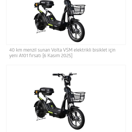
40 km menzil sunan Volta VSM elektrikli bisiklet için
yeni A101 fırsatı [6 Kasım 2025]