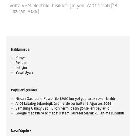
Volta VSM elektrikli bisiklet için yeni A101 fırsatı [18
Haziran 2026]
Hakkımızda
Künye
Reklam
İletişim
Yasal Uyarı
Popüler İçerikler
Nissan Qashqai e-Power ile 1.980 km yol yapılarak rekor kırıldı
A101 katalog teknolojik ürünlerde bu hafta [6 Ağustos 2026]
Samsung Galaxy S26 FE için resmi basın görselleri paylaşıldı
Google Maps'in "Ask Maps" sistemi küresel olarak kullanıma sunuldu
Nasıl Yapılır?