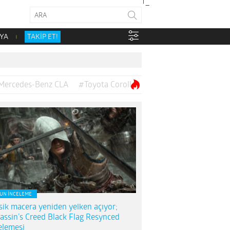
YA
TAKİP ET!
Mercedes-Benz CLA
#Toyota Corolla
UN İNCELEME
sik macera yeniden yelken açıyor;
assin’s Creed Black Flag Resynced
elemesi