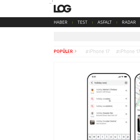
HABER
TEST
ASFALT
RADAR
POPÜLER
#iPhone 17
#iPhone 17