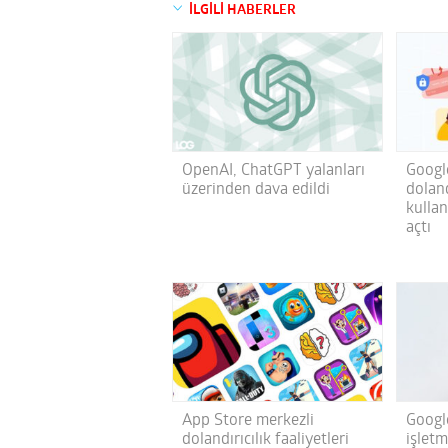
İLGİLİ HABERLER
OpenAI, ChatGPT yalanları
Google
üzerinden dava edildi
doland
kulla
açtı
App Store merkezli
Googl
dolandırıcılık faaliyetleri
işletm