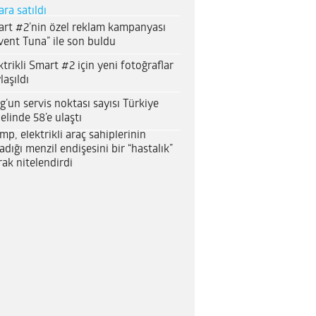
ara satıldı
rt #2’nin özel reklam kampanyası
vent Tuna” ile son buldu
ktrikli Smart #2 için yeni fotoğraflar
laşıldı
g’un servis noktası sayısı Türkiye
elinde 58’e ulaştı
mp, elektrikli araç sahiplerinin
adığı menzil endişesini bir “hastalık”
rak nitelendirdi