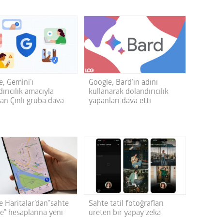
, Gemini’ı
Google, Bard’ın adını
ırıcılık amacıyla
kullanarak dolandırıcılık
nan Çinli gruba dava
yapanları dava etti
e Haritalar’dan”sahte
Sahte tatil fotoğrafları
e” hesaplarına yeni
üreten bir yapay zeka