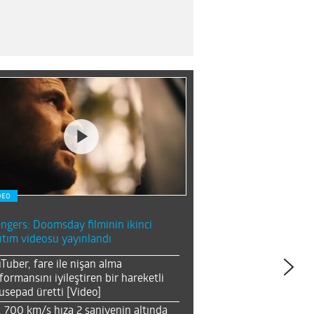
DEO
ngers: Doomsday filminin ikinci
ıtım videosu yayınlandı
Tuber, fare ile nişan alma
formansını iyileştiren bir hareketli
sepad üretti [Video]
, 700 km/s hıza 2 saniyenin altında