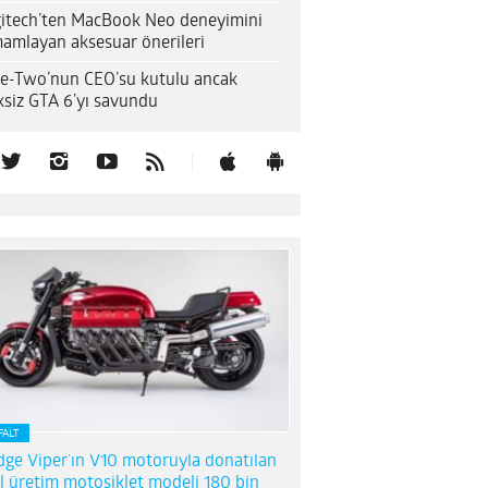
itech’ten MacBook Neo deneyimini
amlayan aksesuar önerileri
e-Two’nun CEO’su kutulu ancak
ksiz GTA 6’yı savundu
FALT
ge Viper’ın V10 motoruyla donatılan
l üretim motosiklet modeli 180 bin