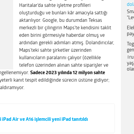
dol
Haritalar’da sahte işletme profilleri
Sma
oluşturduğu ve bunları kâr amacıyla sattığı
“Le
aktarılıyor. Google, bu durumdan Teksas
Ele
merkezli bir çilingirin Maps’te kendisini taklit
pay
eden birini görmesiyle haberdar olmuş ve
ardından gerekli adımları atmış. Dolandırıcılar,
Tog
gen
Maps’teki sahte şirketler üzerinden
Tru
kullanıcıların paralarını çalıyor (özellikle
yaş
telefon üzerinden alınan sahte siparişler ve
ola
engellenemiyor.
Sadece 2023 yılında 12 milyon sahte
 yeterli kanıt tespit edildiğinde sürecin üstüne gidiyor;
aldıramıyor.
 iPad Air ve A16 işlemcili yeni iPad tanıtıldı