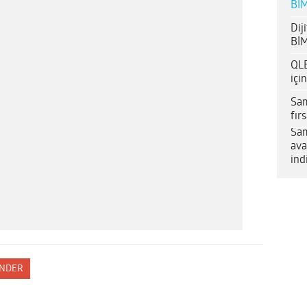
BİM
Dij
BİM
QLE
içi
Sam
fır
Sam
ava
ind
NDER