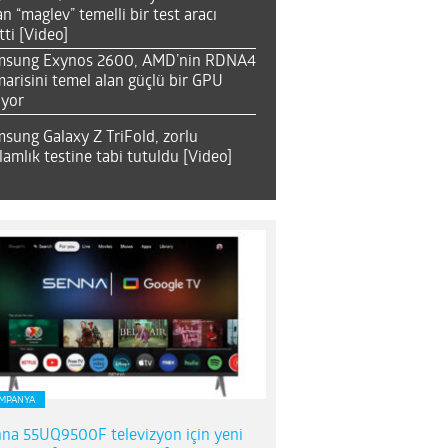
an “maglev” temelli bir test aracı
tti [Video]
msung Exynos 2600, AMD’nin RDNA4
arisini temel alan güçlü bir GPU
ıyor
sung Galaxy Z TriFold, zorlu
lamlık testine tabi tutuldu [Video]
MPANYA
na 55UQ9500F televizyon için yeni