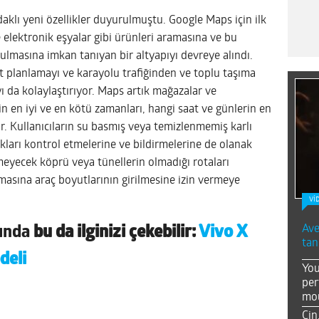
odaklı yeni özellikler duyurulmuştu. Google Maps için ilk
ve elektronik eşyalar gibi ürünleri aramasına ve bu
ulmasına imkan tanıyan bir altyapıyı devreye alındı.
at planlamayı ve karayolu trafiğinden ve toplu taşıma
 da kolaylaştırıyor. Maps artık mağazalar ve
çin en iyi ve en kötü zamanları, hangi saat ve günlerin en
r. Kullanıcıların su basmış veya temizlenmemiş karlı
kları kontrol etmelerine ve bildirmelerine de olanak
meyecek köprü veya tünellerin olmadığı rotaları
amasına araç boyutlarının girilmesine izin vermeye
Vİ
Ave
nında
bu da ilginizi çekebilir:
Vivo X
tan
deli
You
per
mou
Çin