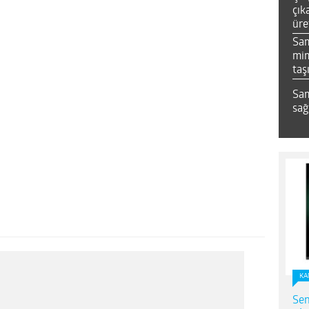
çık
üre
Sa
mim
taş
Sam
sağ
KA
Sen