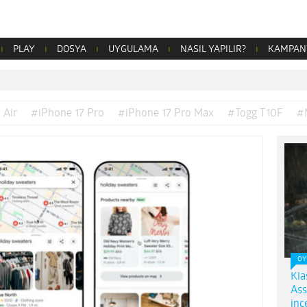
PLAY
DOSYA
UYGULAMA
NASIL YAPILIR?
KAMPAN
 Air
#iPhone 17 Pro
#iPhone 17 Pro Max
#Togg T10F
#
OY
Kla
Ass
inc