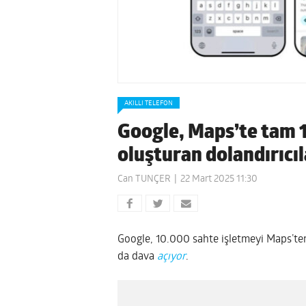
AKILLI TELEFON
Google, Maps’te tam 1
oluşturan dolandırıcıl
Can TUNÇER
22 Mart 2025 11:30
Google, 10.000 sahte işletmeyi Maps’ten 
da dava
açıyor
.