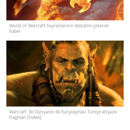
World of Warcraft hayranlarının dikkatini çekecek
haber
Warcraft: İki Dünyanın İlk Karşılaşması Türkçe altyazılı
fragman [Video]