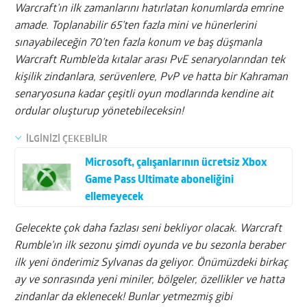
Warcraft’ın ilk zamanlarını hatırlatan konumlarda emrine
amade. Toplanabilir 65’ten fazla mini ve hünerlerini
sınayabileceğin 70’ten fazla konum ve baş düşmanla
Warcraft Rumble’da kıtalar arası PvE senaryolarından tek
kişilik zindanlara, serüvenlere, PvP ve hatta bir Kahraman
senaryosuna kadar çeşitli oyun modlarında kendine ait
ordular oluşturup yönetebileceksin!
İLGİNİZİ ÇEKEBİLİR
Microsoft, çalışanlarının ücretsiz Xbox
Game Pass Ultimate aboneliğini
ellemeyecek
Gelecekte çok daha fazlası seni bekliyor olacak. Warcraft
Rumble’ın ilk sezonu şimdi oyunda ve bu sezonla beraber
ilk yeni önderimiz Sylvanas da geliyor. Önümüzdeki birkaç
ay ve sonrasında yeni miniler, bölgeler, özellikler ve hatta
zindanlar da eklenecek! Bunlar yetmezmiş gibi