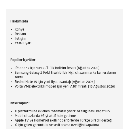
Hakkımızda
Künye
Reklam
İletişim
Yasal Uyarı
Popüler İçerikler
iPhone 17 için 10.138 TL'lik indirim fırsatı [Ağustos 2026]
Samsung Galaxy Z Fold 8 sahibi bir kişi, cihazının arka kameralarını
söktü
Redmi Note 15 için yeni fiyat avantajı [Ağustos 2026]
Volta VM2 elektrikli moped için yeni A101 fırsatı [13 Ağustos 2026]
Nasıl Yapılır?
X platformuna eklenen “otomatik çeviri” özelliği nasıl kapatılır?
Mobil cihazlarda 5G’yi aktif hale getirme
Apple TV ve HomePod akıllı hoparlörlerde Türkçe Siri dil desteği
X için gelen görüntülü ve sesli arama özelliğini kapatma