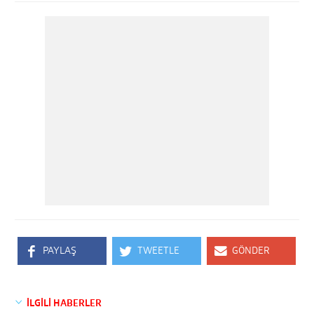
PAYLAŞ
TWEETLE
GÖNDER
İLGİLİ HABERLER