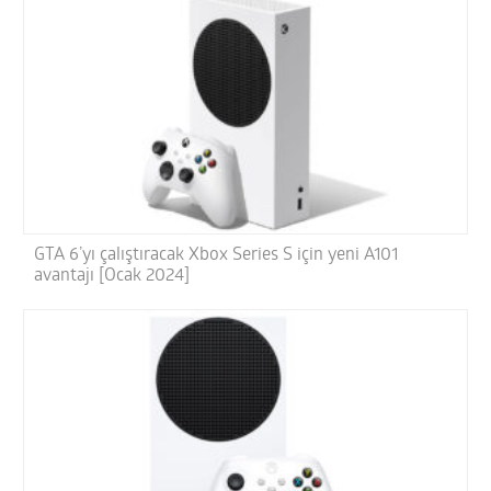
GTA 6’yı çalıştıracak Xbox Series S için yeni A101
avantajı [Ocak 2024]