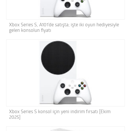
Xbox Series S, A101’de satışta; işte iki oyun hediyesiyle
gelen konsolun fiyatı
Xbox Series S konsol için yeni indirim fırsatı [Ekim
2025]