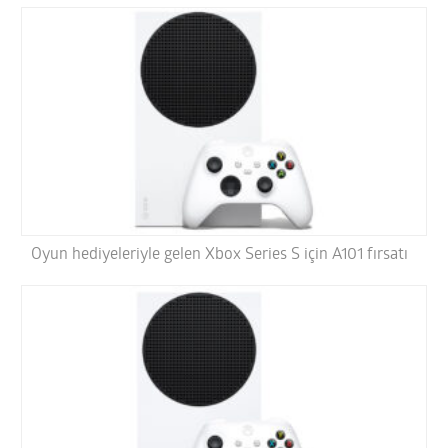
Oyun hediyeleriyle gelen Xbox Series S için A101 fırsatı