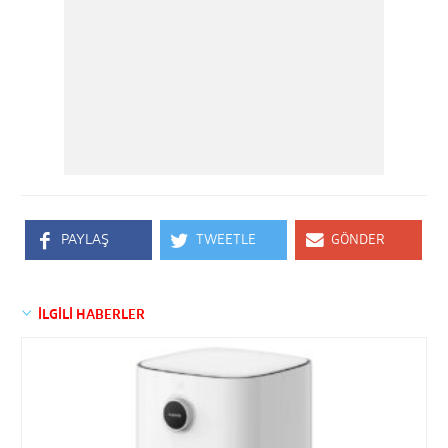
PAYLAŞ
TWEETLE
GÖNDER
İLGİLİ HABERLER