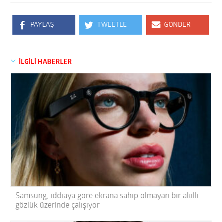
PAYLAŞ
TWEETLE
GÖNDER
İLGİLİ HABERLER
Samsung, iddiaya göre ekrana sahip olmayan bir akıllı
gözlük üzerinde çalışıyor