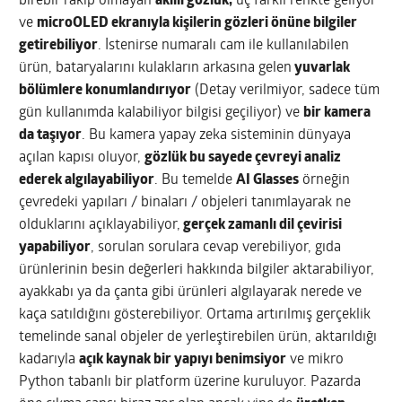
birebir rakip olmayan
akıllı gözlük,
üç farklı renkte geliyor
ve
microOLED ekranıyla kişilerin gözleri önüne bilgiler
getirebiliyor
. İstenirse numaralı cam ile kullanılabilen
ürün, bataryalarını kulakların arkasına gelen
yuvarlak
bölümlere konumlandırıyor
(Detay verilmiyor, sadece tüm
gün kullanımda kalabiliyor bilgisi geçiliyor) ve
bir kamera
da taşıyor
. Bu kamera yapay zeka sisteminin dünyaya
açılan kapısı oluyor,
gözlük bu sayede çevreyi analiz
ederek algılayabiliyor
. Bu temelde
AI Glasses
örneğin
çevredeki yapıları / binaları / objeleri tanımlayarak ne
olduklarını açıklayabiliyor,
gerçek zamanlı dil çevirisi
yapabiliyor
, sorulan sorulara cevap verebiliyor, gıda
ürünlerinin besin değerleri hakkında bilgiler aktarabiliyor,
ayakkabı ya da çanta gibi ürünleri algılayarak nerede ve
kaça satıldığını gösterebiliyor. Ortama artırılmış gerçeklik
temelinde sanal objeler de yerleştirebilen ürün, aktarıldığı
kadarıyla
açık kaynak bir yapıyı benimsiyor
ve mikro
Python tabanlı bir platform üzerine kuruluyor. Pazarda