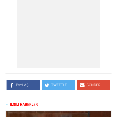
PAYLAŞ
TWEETLE
GÖNDER
İLGİLİ HABERLER