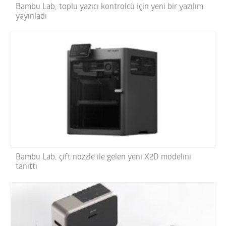
Bambu Lab, toplu yazıcı kontrolcü için yeni bir yazılım
yayınladı
Bambu Lab, çift nozzle ile gelen yeni X2D modelini
tanıttı