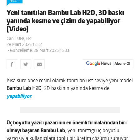
HABER
Yeni tanıtılan Bambu Lab H2D, 3D baskı
yanında kesme ve çizim de yapabiliyor
[Video]
Can TUNÇER
28 Mart 2025 15:32
- Güncelleme: 28 Mart 2025 15:33
Kısa süre önce resmî olarak tanıtılan üst seviye yeni model
Bambu Lab H2D
, 3D baskının yanında kesme de
yapabiliyor
.
Üç boyutlu yazıcı pazarının en önemli firmalarından biri
olmayı başaran
Bambu Lab
, yeni tanıttığı üç boyutlu
yazıcısıyla kullanıcılara toplu bir üretim çözümü sunuyor.