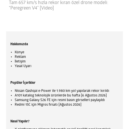
Tam 657 km/s hızla rekor kıran özel drone modeli:
“Peregreen V4” [Video]
Hakkımızda
Künye
Reklam
İletişim
Yasal Uyarı
Popüler İçerikler
Nissan Qashqai e-Power ile 1.980 km yol yapılarak rekor kırıldı
A101 katalog teknolojik ürünlerde bu hafta [6 Ağustos 2026]
Samsung Galaxy S26 FE için resmi basın görselleri paylaşıldı
Redmi 15C için Migros fırsatı [Ağustos 2026]
Nasıl Yapılır?