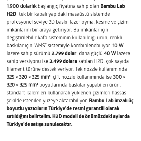
1.900 dolarlık
başlangıç fiyatına sahip olan
Bambu Lab
H2D
, tek bir kapalı yapıdaki masaüstü sistemde
profesyonel seviye 3D baskı, lazer oyma, kesme ve çizim
imkânlarını bir araya getiriyor. Bu imkânlar için
değiştirilebilir kafa sisteminin kullanıldığı ürün, renkli
baskılar için “AMS” sistemiyle kombinlenebiliyor.
10 W
lazere sahip sürümü
2.799 dolar
, daha güçlü
40 W
lazere
sahip versiyonu ise
3.499 dolara
satılan H2D, çok sayıda
filament türüne destek veriyor. Tek nozzle kullanımında
325 × 320 × 325 mm³
, çift nozzle kullanımında ise
300 ×
320 × 325 mm³
boyutlarında baskılar yapabilen ürün,
standart kalemleri kullanarak yüklenen çizimleri hassas
şekilde istenilen yüzeye aktarabiliyor.
Bambu Lab imzalı üç
boyutlu yazıcıların Türkiye’de resmî garantili olarak
satıldığını belirtelim. H2D modeli de önümüzdeki aylarda
Türkiye’de satışa sunulacaktır.