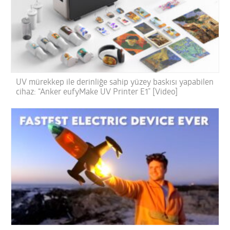
UV mürekkep ile derinliğe sahip yüzey baskısı yapabilen
cihaz: “Anker eufyMake UV Printer E1” [Video]