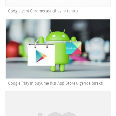
Google yeni Chromecast cihazını tanıttı
Google Play’in büyüme hızı App Store’u geride bıraktı