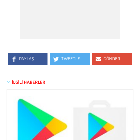
PAYLAŞ
TWEETLE
GÖNDER
İLGİLİ HABERLER